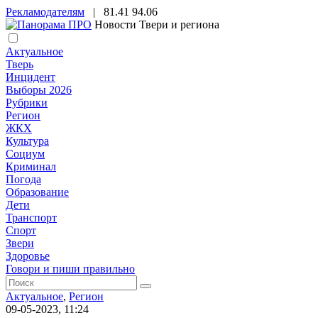
Рекламодателям
|
81.41
94.06
Новости Твери и региона
Актуальное
Тверь
Инцидент
Выборы 2026
Рубрики
Регион
ЖКХ
Культура
Социум
Криминал
Погода
Образование
Дети
Транспорт
Спорт
Звери
Здоровье
Говори и пиши правильно
Актуальное
,
Регион
09-05-2023, 11:24