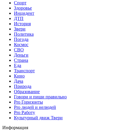
Спорт
Здоровье
Инцидент
ДТП
История
Звери
Политика
Погода
Космос
СВО
Деньги
Страна
Еда
Транспорт
Кино
Дача
Природа
Образование
Говори и пиши правильно
Pro Горизонты
Pro людей и нелюдей
Pro Работу
Культурный движ Твери
Информация