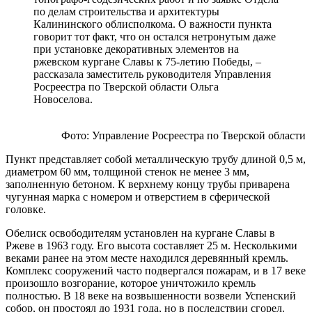
по делам строительства и архитектуры
Калининского облисполкома. О важности пункта
говорит тот факт, что он остался нетронутым даже
при установке декоративных элементов на
ржевском кургане Славы к 75-летию Победы, –
рассказала заместитель руководителя Управления
Росреестра по Тверской области Ольга
Новоселова.
Фото: Управление Росреестра по Тверской области
Пункт представляет собой металлическую трубу длиной 0,5 м,
диаметром 60 мм, толщиной стенок не менее 3 мм,
заполненную бетоном. К верхнему концу трубы приварена
чугунная марка с номером и отверстием в сферической
головке.
Обелиск освободителям установлен на кургане Славы в
Ржеве в 1963 году. Его высота составляет 25 м. Несколькими
веками ранее на этом месте находился деревянный кремль.
Комплекс сооружений часто подвергался пожарам, и в 17 веке
произошло возгорание, которое уничтожило кремль
полностью. В 18 веке на возвышенности возвели Успенский
собор, он простоял до 1931 года, но в последствии сгорел.