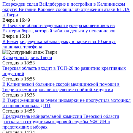
Поврежден склад Вайлдберриз и постройки в Калининском
округе! Виталий Королев сообщил об отражении атаки БПЛА
в Твери
Вчера в
16:49
В Тверской области задержали курьера мошенников из
Екатеринбурга, который забирал деньги у пенсионеров
Вчера в
15:10
В Бежецке девушка забыла сумку в парке и за 10 минут
лишилась телефона
Культурный движ Твери
Сегодня в
18:53
Тверская область входит в ТОП-20 по развитию креативных
индустрий
Сегодня в
16:55
В Клинической больнице скорой медицинской помощи в
Твери отремонтировали отделение гнойной хирургии
Сегодня в
15:35
В Твери женщина за рулем иномарки не пропустила мотоцикл
и спровоцировала ДТП
Сегодня в
14:55
Председатель избирательной комиссии Тверской области
рассказала сотрудникам кадровой службы УФСИН о
предстоящих выборах
Сегодня в
14:24