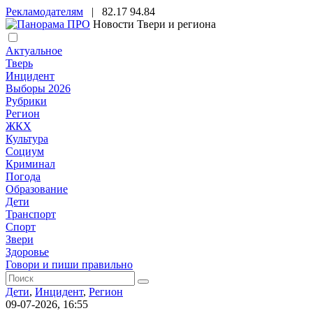
Рекламодателям
|
82.17
94.84
Новости Твери и региона
Актуальное
Тверь
Инцидент
Выборы 2026
Рубрики
Регион
ЖКХ
Культура
Социум
Криминал
Погода
Образование
Дети
Транспорт
Спорт
Звери
Здоровье
Говори и пиши правильно
Дети
,
Инцидент
,
Регион
09-07-2026, 16:55