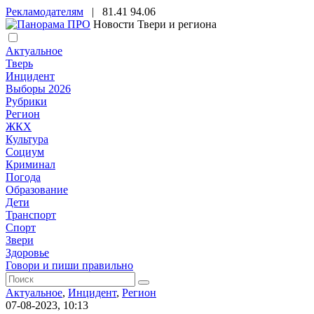
Рекламодателям
|
81.41
94.06
Новости Твери и региона
Актуальное
Тверь
Инцидент
Выборы 2026
Рубрики
Регион
ЖКХ
Культура
Социум
Криминал
Погода
Образование
Дети
Транспорт
Спорт
Звери
Здоровье
Говори и пиши правильно
Актуальное
,
Инцидент
,
Регион
07-08-2023, 10:13