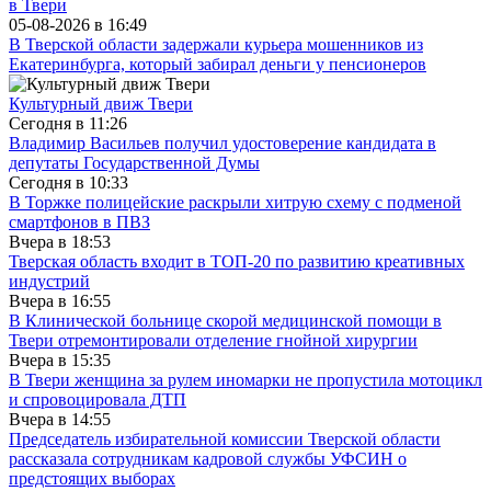
в Твери
05-08-2026 в
16:49
В Тверской области задержали курьера мошенников из
Екатеринбурга, который забирал деньги у пенсионеров
Культурный движ Твери
Сегодня в
11:26
Владимир Васильев получил удостоверение кандидата в
депутаты Государственной Думы
Сегодня в
10:33
В Торжке полицейские раскрыли хитрую схему с подменой
смартфонов в ПВЗ
Вчера в
18:53
Тверская область входит в ТОП-20 по развитию креативных
индустрий
Вчера в
16:55
В Клинической больнице скорой медицинской помощи в
Твери отремонтировали отделение гнойной хирургии
Вчера в
15:35
В Твери женщина за рулем иномарки не пропустила мотоцикл
и спровоцировала ДТП
Вчера в
14:55
Председатель избирательной комиссии Тверской области
рассказала сотрудникам кадровой службы УФСИН о
предстоящих выборах