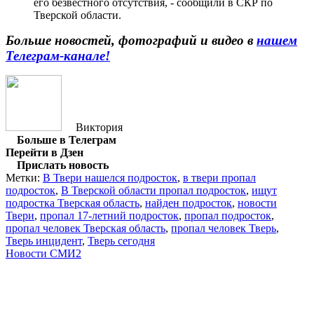
его безвестного отсутствия, - сообщили в СКР по
Тверской области.
Больше новостей, фотографий и видео в
нашем
Телеграм-канале!
Виктория
Больше в Телеграм
Перейти в Дзен
Прислать новость
Метки:
В Твери нашелся подросток
,
в твери пропал
подросток
,
В Тверской области пропал подросток
,
ищут
подростка Тверская область
,
найден подросток
,
новости
Твери
,
пропал 17-летний подросток
,
пропал подросток
,
пропал человек Тверская область
,
пропал человек Тверь
,
Тверь инцидент
,
Тверь сегодня
Новости СМИ2