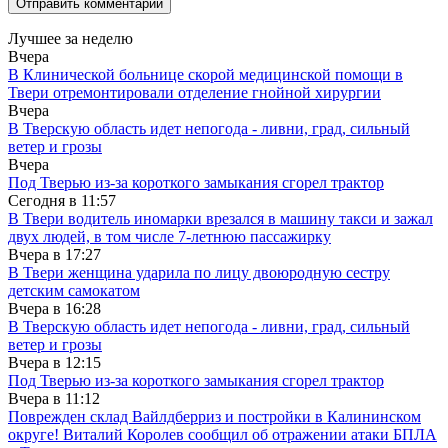
Лучшее за неделю
Вчера
В Клинической больнице скорой медицинской помощи в
Твери отремонтировали отделение гнойной хирургии
Вчера
В Тверскую область идет непогода - ливни, град, сильный
ветер и грозы
Вчера
Под Тверью из-за короткого замыкания сгорел трактор
Сегодня в
11:57
В Твери водитель иномарки врезался в машину такси и зажал
двух людей, в том числе 7-летнюю пассажирку
Вчера в
17:27
В Твери женщина ударила по лицу двоюродную сестру
детским самокатом
Вчера в
16:28
В Тверскую область идет непогода - ливни, град, сильный
ветер и грозы
Вчера в
12:15
Под Тверью из-за короткого замыкания сгорел трактор
Вчера в
11:12
Поврежден склад Вайлдберриз и постройки в Калининском
округе! Виталий Королев сообщил об отражении атаки БПЛА