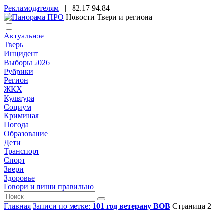
Рекламодателям
|
82.17
94.84
Новости Твери и региона
Актуальное
Тверь
Инцидент
Выборы 2026
Рубрики
Регион
ЖКХ
Культура
Социум
Криминал
Погода
Образование
Дети
Транспорт
Спорт
Звери
Здоровье
Говори и пиши правильно
Главная
Записи по метке:
101 год ветерану ВОВ
Страница 2