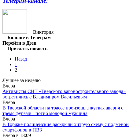
Телеграм-канале!
Виктория
Больше в Телеграм
Перейти в Дзен
Прислать новость
Назад
1
2
Лучшее за неделю
Вчера
Активисты СНТ «Тверского вагоностроительного завода»
встретились с Владимиром Васильевым
Вчера
В Тверской области на трассе произошла жуткая авария с
тремя фурами - погиб молодой мужчина
Вчера
В Торжке полицейские раскрыли хитрую схему с подменой
смартфонов в ПВЗ
Вчера в
18:09