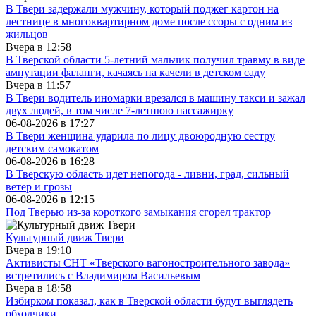
В Твери задержали мужчину, который поджег картон на
лестнице в многоквартирном доме после ссоры с одним из
жильцов
Вчера в
12:58
В Тверской области 5-летний мальчик получил травму в виде
ампутации фаланги, качаясь на качели в детском саду
Вчера в
11:57
В Твери водитель иномарки врезался в машину такси и зажал
двух людей, в том числе 7-летнюю пассажирку
06-08-2026 в
17:27
В Твери женщина ударила по лицу двоюродную сестру
детским самокатом
06-08-2026 в
16:28
В Тверскую область идет непогода - ливни, град, сильный
ветер и грозы
06-08-2026 в
12:15
Под Тверью из-за короткого замыкания сгорел трактор
Культурный движ Твери
Вчера в
19:10
Активисты СНТ «Тверского вагоностроительного завода»
встретились с Владимиром Васильевым
Вчера в
18:58
Избирком показал, как в Тверской области будут выглядеть
обходчики