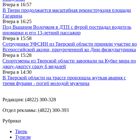
Вчера в
16:57
В Твери продолжается масштабная реконструкция площади
Гагарина
Вчера в
16:25
Под Вышним Волочком в ДТП с фурой пострадал водитель
иномарки и его 13-летний пассажир
Вчера в
15:58
Сотрудники УФСИН из Тверской области приняли участие во
Всероссийской акции, приуроченной ко Дню физкультурника
Вчера в
15:28
Спортсмены из Тверской области завоевали на Кубке мира по
джиу-джитсу сразу 6 медалей
Вчера в
14:30
В Тверской области на трассе произошла жуткая авария с
тремя фурами - погиб молодой мужчина
Редакция: (4822) 300-328
Отдел рекламы: (4822) 300-393
Рубрики
Тверь
Туризм