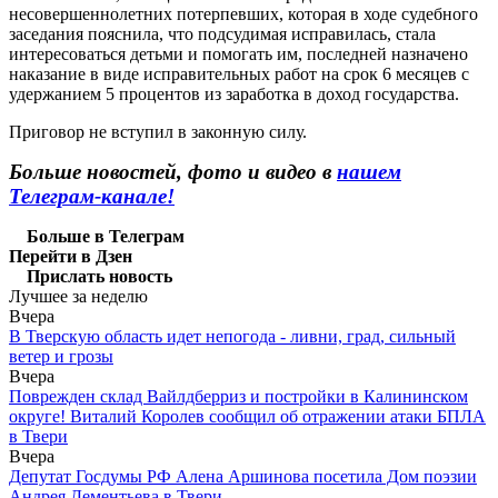
несовершеннолетних потерпевших, которая в ходе судебного
заседания пояснила, что подсудимая исправилась, стала
интересоваться детьми и помогать им, последней назначено
наказание в виде исправительных работ на срок 6 месяцев с
удержанием 5 процентов из заработка в доход государства.
Приговор не вступил в законную силу.
Больше новостей, фото и видео в
нашем
Телеграм-канале!
Больше в Телеграм
Перейти в Дзен
Прислать новость
Лучшее за неделю
Вчера
В Тверскую область идет непогода - ливни, град, сильный
ветер и грозы
Вчера
Поврежден склад Вайлдберриз и постройки в Калининском
округе! Виталий Королев сообщил об отражении атаки БПЛА
в Твери
Вчера
Депутат Госдумы РФ Алена Аршинова посетила Дом поэзии
Андрея Дементьева в Твери