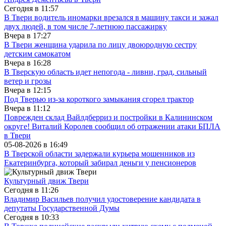
Сегодня в
11:57
В Твери водитель иномарки врезался в машину такси и зажал
двух людей, в том числе 7-летнюю пассажирку
Вчера в
17:27
В Твери женщина ударила по лицу двоюродную сестру
детским самокатом
Вчера в
16:28
В Тверскую область идет непогода - ливни, град, сильный
ветер и грозы
Вчера в
12:15
Под Тверью из-за короткого замыкания сгорел трактор
Вчера в
11:12
Поврежден склад Вайлдберриз и постройки в Калининском
округе! Виталий Королев сообщил об отражении атаки БПЛА
в Твери
05-08-2026 в
16:49
В Тверской области задержали курьера мошенников из
Екатеринбурга, который забирал деньги у пенсионеров
Культурный движ Твери
Сегодня в
11:26
Владимир Васильев получил удостоверение кандидата в
депутаты Государственной Думы
Сегодня в
10:33