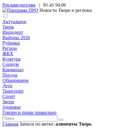
Рекламодателям
|
81.41
94.06
Новости Твери и региона
Актуальное
Тверь
Инцидент
Выборы 2026
Рубрики
Регион
ЖКХ
Культура
Социум
Криминал
Погода
Образование
Дети
Транспорт
Спорт
Звери
Здоровье
Говори и пиши правильно
Главная
Записи по метке:
алименты Тверь