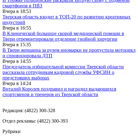
В Торжке полицейские раскрыли хитрую схему с подменой
смартфонов в ПВЗ
Вчера в
18:53
Тверская область входит в ТОП-20 по развитию креативных
индустрий
Вчера в
16:55
В Клинической больнице скорой медицинской помощи в
Твери отремонтировали отделение гнойной хирургии
Вчера в
15:35
В Твери женщина за рулем иномарки не пропустила мотоцикл
и спровоцировала ДТП
Вчера в
14:55
Председатель избирательной комиссии Тверской области
рассказала сотрудникам кадровой службы УФСИН о
предстоящих выборах
Вчера в
14:24
Виталий Королев поздравил и наградил выдающихся
спортсменов и тренеров из Тверской области
Редакция: (4822) 300-328
Отдел рекламы: (4822) 300-393
Рубрики