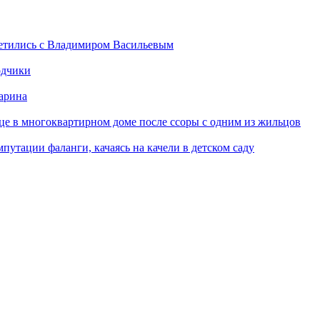
ретились с Владимиром Васильевым
одчики
арина
це в многоквартирном доме после ссоры с одним из жильцов
путации фаланги, качаясь на качели в детском саду