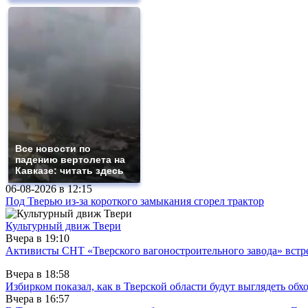
Все новости по
падению вертолета на
Кавказе: читать здесь
06-08-2026 в
12:15
Под Тверью из-за короткого замыкания сгорел трактор
Культурный движ Твери
Вчера в
19:10
Активисты СНТ «Тверского вагоностроительного завода» вст
Вчера в
18:58
Избирком показал, как в Тверской области будут выглядеть обх
Вчера в
16:57