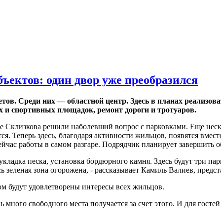
ъектов: один двор уже преобразился
ов. Среди них — областной центр. Здесь в планах реализова
х и спортивных площадок, ремонт дороги и тротуаров.
е Склизкова решили наболевший вопрос с парковками. Еще неско
я. Теперь здесь, благодаря активности жильцов, появятся вмест
Сейчас работы в самом разгаре. Подрядчик планирует завершить 
ладка песка, установка бордюрного камня. Здесь будут три парк
сь зеленая зона огорожена, - рассказывает Камиль Валиев, пред
ом будут удовлетворены интересы всех жильцов.
нь много свободного места получается за счет этого. И для госте