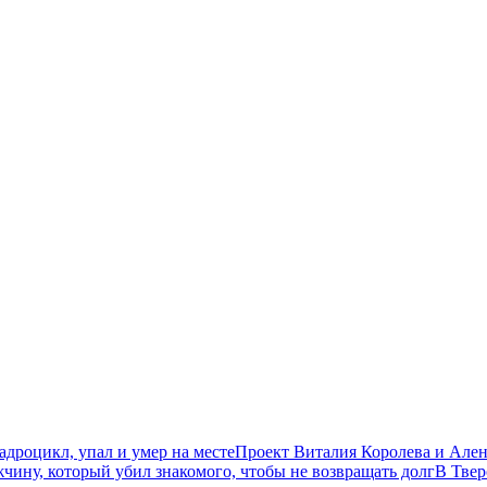
дроцикл, упал и умер на месте
Проект Виталия Королева и Ален
чину, который убил знакомого, чтобы не возвращать долг
В Твер