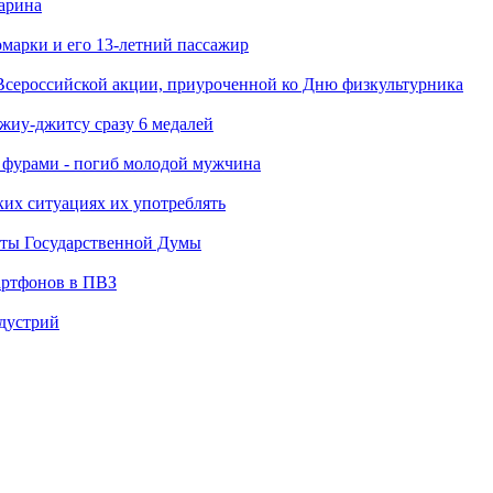
арина
марки и его 13-летний пассажир
Всероссийской акции, приуроченной ко Дню физкультурника
джиу-джитсу сразу 6 медалей
я фурами - погиб молодой мужчина
ких ситуациях их употреблять
аты Государственной Думы
артфонов в ПВЗ
ндустрий