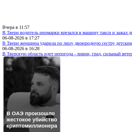
Вчера в
11:57
В Твери водитель иномарки врезался в машину такси и зажал д
06-08-2026 в
17:27
В Твери женщина ударила по лицу двоюродную сестру детски
06-08-2026 в
16:28
В Тверскую область идет непогода - ливни, град, сильный вете
В ОАЭ произошло
жестокое убийство
криптомиллионера