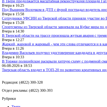
В Твери продолжается масштабная реконструкция площади Гаг
Вчера в
16:25
Под Вышним Волочком в ДТП с фурой пострадал водитель ино
Вчера в
15:58
Сотрудники УФСИН из Тверской области приняли участие во 
Вчера в
15:28
Спортсмены из Тверской области завоевали на Кубке мира по 
Вчера в
14:30
В Тверской области на трассе произошла жуткая авария с трем
Вчера в
12:27
Жаркий, жаровой и жаровый - чем эти слова отличаются и в ка
Вчера в
11:26
Владимир Васильев получил удостоверение кандидата в депут
Вчера в
10:33
В Торжке полицейские раскрыли хитрую схему с подменой см
06-08-2026 в
18:53
Тверская область входит в ТОП-20 по развитию креативных и
Редакция: (4822) 300-328
Отдел рекламы: (4822) 300-393
Рубрики
Тверь