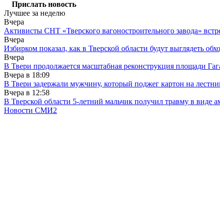
Прислать новость
Лучшее за неделю
Вчера
Активисты СНТ «Тверского вагоностроительного завода» вст
Вчера
Избирком показал, как в Тверской области будут выглядеть обх
Вчера
В Твери продолжается масштабная реконструкция площади Гаг
Вчера в
18:09
В Твери задержали мужчину, который поджег картон на лестни
Вчера в
12:58
В Тверской области 5-летний мальчик получил травму в виде ам
Новости СМИ2