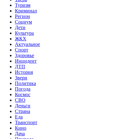
Туризм
Криминал
Регион
Социум
Дети
Культура
ЖКХ
Актуальное
Спорт
Здоровье
Инцидент
ДТП
История
Звери
Политика
Погода
Космос
СВО
Деньги
Страна
Еда
Транспорт
Кино
Дача