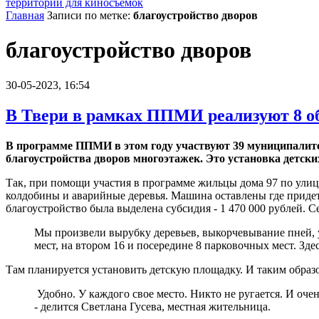
территории для киносъемок
Главная
Записи по метке:
благоустройство дворов
благоустройство дворов
30-05-2023, 16:54
В Твери в рамках ППМИ реализуют 8 об
В программе ППМИ в этом году участвуют 39 муниципалитет
благоустройства дворов многоэтажек. Это установка детски
Так, при помощи участия в программе жильцы дома 97 по улиц
колдобины и аварийные деревья. Машина оставлены где придетс
благоустройство была выделена субсидия - 1 470 000 рублей. 
Мы произвели вырубку деревьев, выкорчевывание пней, ук
мест, на втором 16 и посередине 8 парковочных мест. Зде
Там планируется установить детскую площадку. И таким образ
​ Удобно. У каждого свое место. Никто не ругается. И оче
- делится Светлана Гусева, местная жительница.