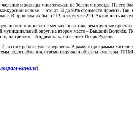
 желание и жильцы многоэтажки на Зеленом проезде. На его б
онкурсной основе — это от 50 до 90% стоимости проекта. Так, в
ше. В прошлом их было 213, в этом уже 220. Активность жителе
 дел, но они приносят не меньше позитива, чем крупные проекты
й муниципальный округ, на втором месте – Вышний Волочёк. По
те, на третьем – Андреаполь, объясняет Игорь Руденя.
На 21 из них работы уже завершены. В рамках программы жител
емы водоснабжения, отремонтировали объекты культуры. ППМИ с
леграм-канале!