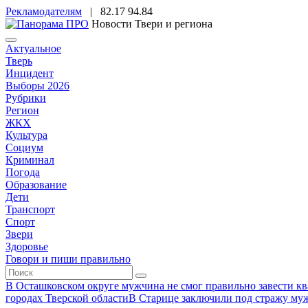
Рекламодателям
|
82.17
94.84
Новости Твери и региона
Актуальное
Тверь
Инцидент
Выборы 2026
Рубрики
Регион
ЖКХ
Культура
Социум
Криминал
Погода
Образование
Дети
Транспорт
Спорт
Звери
Здоровье
Говори и пиши правильно
В Осташковском округе мужчина не смог правильно завести ква
городах Тверской области
В Старице заключили под стражу муж