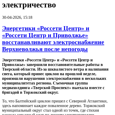
электричество
30-04-2026, 15:18
Энергетики «Россети Центр» и
«Россети Центр и Приволжье»
восстанавливают электроснабжение
Верхневолжья после непогоды
Энергетики
«
Россети Центр
»
и
«
Россети Центр и
Приволжье
»
завершили восстановительные работы в
Тверской области. Из-за шквалистого ветра и налипания
снега, который принес циклон на прошлой неделе,
произошли нарушения электроснабжения в нескольких
муниципалитетах региона. Съемочная группа
медиахолдинга
«
Тверской Проспект
»
выехала вместе с
бригадой в Торжокский округ.
То, что Балтийский циклон пришел с Северной Атлантики,
здесь напоминает каждое поваленное дерево. Торжокский
муниципальный округ стал одной из точек, где стихия
нанесла серьезный удар по линиям электропередачи.