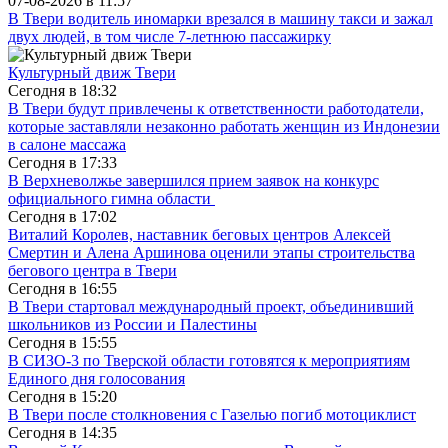
07-08-2026 в
11:57
В Твери водитель иномарки врезался в машину такси и зажал
двух людей, в том числе 7-летнюю пассажирку
Культурный движ Твери
Сегодня в
18:32
В Твери будут привлечены к ответственности работодатели,
которые заставляли незаконно работать женщин из Индонезии
в салоне массажа
Сегодня в
17:33
В Верхневолжье завершился прием заявок на конкурс
официального гимна области
Сегодня в
17:02
Виталий Королев, наставник беговых центров Алексей
Смертин и Алена Аршинова оценили этапы строительства
бегового центра в Твери
Сегодня в
16:55
В Твери стартовал международный проект, объединивший
школьников из России и Палестины
Сегодня в
15:55
В СИЗО-3 по Тверской области готовятся к мероприятиям
Единого дня голосования
Сегодня в
15:20
В Твери после столкновения с Газелью погиб мотоциклист
Сегодня в
14:35