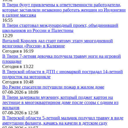
В Твери будут привлечены к ответственности работодатели,
которые заставляли незаконно работать женщин из Индонезии
в салоне массажа
16:55
В Твери стартовал международный проект, объединивший
школьников из России и Палестины
12:29
Виталий Королев дал старт пятому этапу многодневной
велогонки «Россия» в Калязине
Сегодня в
16:19
В Твери 7-летняя девочка получила травму ноги на игровой
площадке
Сегодня в
13:22
В Тверской области в ДТП с иномаркой пострадал 14-летний
подросток на мотоцикле
Сегодня в
10:48
Во Ржеве спасатели потушили пожар в жилом доме
07-08-2026 в
18:09
В Твери задержали мужчину, который поджег картон на
лестнице в многоквартирном доме после ссоры с одним из
жильцов
07-08-2026 в
12:58
В Тверской области 5-летний мальчик получил травму в виде
ампутации фаланги, качаясь на качели в детском саду