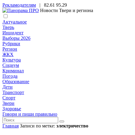
Рекламодателям
|
82.61
95.29
Новости Твери и региона
Актуальное
Тверь
Инцидент
Выборы 2026
Рубрики
Регион
ЖКХ
Культура
Социум
Криминал
Погода
Образование
Дети
Транспорт
Спорт
Звери
Здоровье
Говори и пиши правильно
Главная
Записи по метке:
электричество