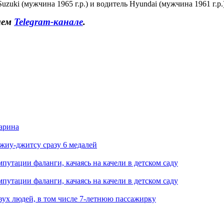
uzuki (мужчина 1965 г.р.) и водитель Hyundai (мужчина 1961 г.р.)
шем
Telegram-канале
.
арина
джиу-джитсу сразу 6 медалей
путации фаланги, качаясь на качели в детском саду
путации фаланги, качаясь на качели в детском саду
вух людей, в том числе 7-летнюю пассажирку