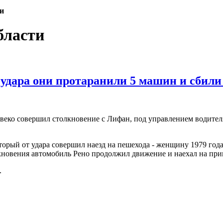
ти
бласти
 удара они протаранили 5 машин и сбили
веко совершил столкновение с Лифан, под управлением водител
торый от удара совершил наезд на пешехода - женщину 1979 года
лкновения автомобиль Рено продолжил движение и наехал на пр
.