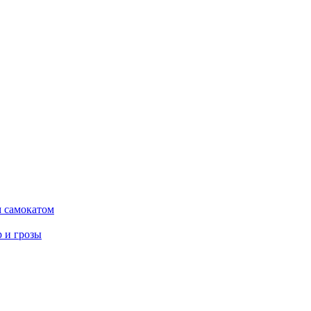
м самокатом
р и грозы