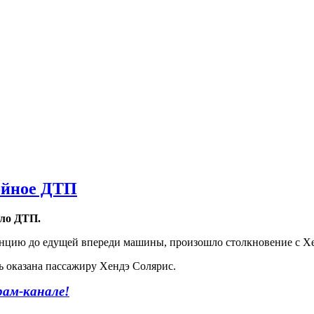
ойное ДТП
шло ДТП.
нцию до едущей впереди машины, произошло столкновение с Хенд
ь оказана пассажиру Хендэ Солярис.
рам-канале!