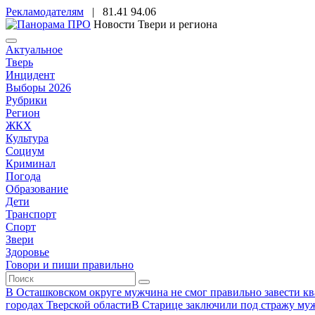
Рекламодателям
|
81.41
94.06
Новости Твери и региона
Актуальное
Тверь
Инцидент
Выборы 2026
Рубрики
Регион
ЖКХ
Культура
Социум
Криминал
Погода
Образование
Дети
Транспорт
Спорт
Звери
Здоровье
Говори и пиши правильно
В Осташковском округе мужчина не смог правильно завести ква
городах Тверской области
В Старице заключили под стражу муж