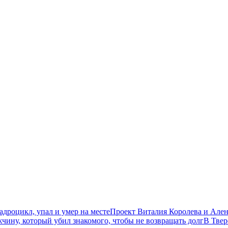
дроцикл, упал и умер на месте
Проект Виталия Королева и Ален
чину, который убил знакомого, чтобы не возвращать долг
В Твер