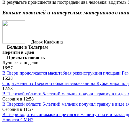
В результате происшествия пострадали два человека: водитель S
Больше новостей и интересных материалов в на
Дарья Калёкина
Больше в Телеграм
Перейти в Дзен
Прислать новость
Лучшее за неделю
16:57
В Твери продолжается масштабная реконструкция площади Гаг
15:28
Спортсмены из Тверской области завоевали на Кубке мира по 
12:58
В Тверской области 5-летний мальчик получил травму в виде ам
Сегодня в
12:58
В Тверской области 5-летний мальчик получил травму в виде ам
Сегодня в
11:57
В Твери водитель иномарки врезался в машину такси и зажал д
Новости СМИ2