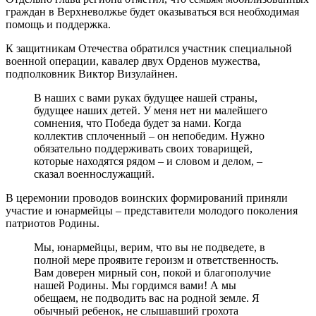
граждан в Верхневолжье будет оказываться вся необходимая
помощь и поддержка.
К защитникам Отечества обратился участник специальной
военной операции, кавалер двух Орденов мужества,
подполковник Виктор Визулайнен.
В наших с вами руках будущее нашей страны,
будущее наших детей. У меня нет ни малейшего
сомнения, что Победа будет за нами. Когда
коллектив сплоченный – он непобедим. Нужно
обязательно поддерживать своих товарищей,
которые находятся рядом – и словом и делом, –
сказал военнослужащий.
В церемонии проводов воинских формирований приняли
участие и юнармейцы – представители молодого поколения
патриотов Родины.
Мы, юнармейцы, верим, что вы не подведете, в
полной мере проявите героизм и ответственность.
Вам доверен мирный сон, покой и благополучие
нашей Родины. Мы гордимся вами! А мы
обещаем, не подводить вас на родной земле. Я
обычный ребенок, не слышавший грохота