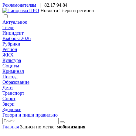
Рекламодателям
|
82.17
94.84
Новости Твери и региона
Актуальное
Тверь
Инцидент
Выборы 2026
Рубрики
Регион
ЖКХ
Культура
Социум
Криминал
Погода
Образование
Дети
Транспорт
Спорт
Звери
Здоровье
Говори и пиши правильно
Главная
Записи по метке:
мобилизация