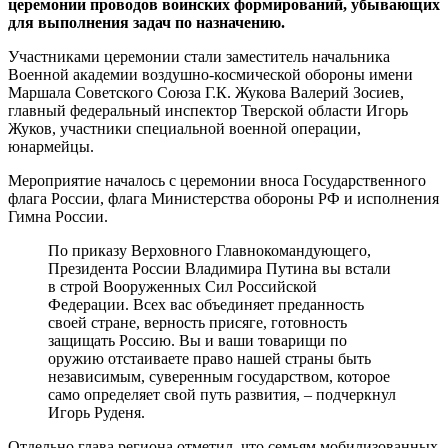
церемонии проводов воинских формирований, убывающих
для выполнения задач по назначению.
Участниками церемонии стали заместитель начальника
Военной академии воздушно-космической обороны имени
Маршала Советского Союза Г.К. Жукова Валерий Зосиев,
главный федеральный инспектор Тверской области Игорь
Жуков, участники специальной военной операции,
юнармейцы.
Мероприятие началось с церемонии вноса Государственного
флага России, флага Министерства обороны РФ и исполнения
Гимна России.
По приказу Верховного Главнокомандующего,
Президента России Владимира Путина вы встали
в строй Вооруженных Сил Российской
Федерации. Всех вас объединяет преданность
своей стране, верность присяге, готовность
защищать Россию. Вы и ваши товарищи по
оружию отстаиваете право нашей страны быть
независимым, суверенным государством, которое
само определяет свой путь развития, – подчеркнул
Игорь Руденя.
Отдельно глава региона отметил, что семьям мобилизованных