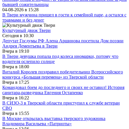
бывшей сожительницы
04-08-2026 в
15:28
В Твери мужчина пришел в гости к семейной паре, а остался с
травмами и без денег
Культурный движ Твери
Сегодня в
10:30
Депутат Госдумы РФ Алена Аршинова посетила Дом поэзии
Андрея Дементьева в Твери
Вчера в
19:10
В Твери девушка попала под колеса иномарки, потому что
водителя ослепило солнце
Вчера в
18:00
Виталий Королев поздравил победительниц Всероссийского
конкурса «Большая перемена» из Тверской области
Вчера в
17:25
Командовал боем до последнего и своих не оставил! История
санитара-разведчика Евгения Остапенко
Вчера в
16:22
В СИЗО-3 в Тверской области приступил к службе ветеран
СВО
Вчера в
15:55
В Москве открылась выставка тверского художника
Владимира Васильева «Патриоты»
Вчера в
12:56