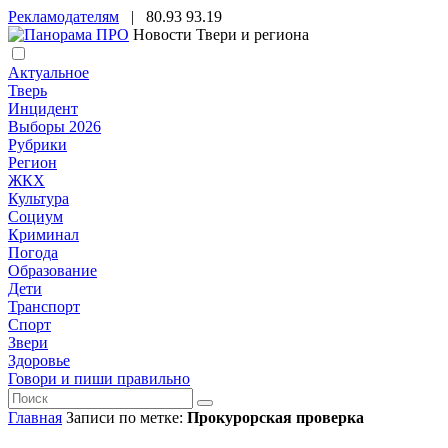
Рекламодателям
|
80.93
93.19
Новости Твери и региона
Актуальное
Тверь
Инцидент
Выборы 2026
Рубрики
Регион
ЖКХ
Культура
Социум
Криминал
Погода
Образование
Дети
Транспорт
Спорт
Звери
Здоровье
Говори и пиши правильно
Главная
Записи по метке:
Прокурорская проверка