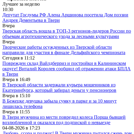
Лучшее за неделю
10:30
Депутат Госдумы РФ Алена Аршинова посетила Дом поэзии
Андрея Дементьева в Твери
Вчера
Тверская область вошла в ТОП-3 регионов-лидеров России по
объемам агротехнического ухода за лесными культурами
Вчера
Творческие работы осужденных из Тверской области
направили для участия в финале Дельфийского чемпионата
Сегодня в
11:12
Поврежден склад Вайлдберриз и постройки в Калининском
округе! Виталий Королев сообщил об отражении атаки БПЛА
в Твери
Вчера в
16:49
В Тверской области задержали курьера мошенников из
Екатеринбурга, который забирал деньги у пенсионеров
Вчера в
15:10
В Бежецке девушка забыла сумку в парке и за 10 минут
лишилась телефона
Вчера в
11:55
В Твери мужчина из мести повредил колеса Порша бывшей
возлюбленной и оказался под подпиской о невыезде
04-08-2026 в
17:23
Любовь, ссора и поджог! В Твери мужчина пытался сжечь дом