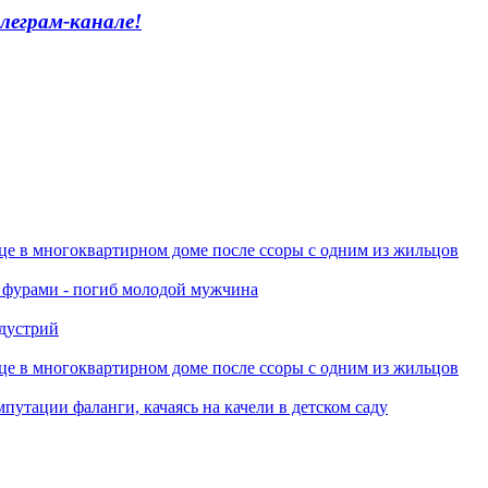
леграм-канале!
це в многоквартирном доме после ссоры с одним из жильцов
я фурами - погиб молодой мужчина
ндустрий
це в многоквартирном доме после ссоры с одним из жильцов
путации фаланги, качаясь на качели в детском саду