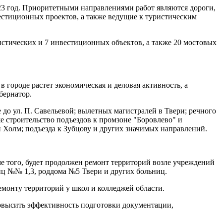
23 год. Приоритетными направлениями работ являются дороги,
естиционных проектов, а также ведущие к туристическим
истических и 7 инвестиционных объектов, а также 20 мостовых
в городе растет экономическая и деловая активность, а
бернатор.
до ул. П. Савельевой; вылетных магистралей в Твери; речного
же строительство подъездов к промзоне "Боровлево" и
 Холм; подъезда к Зубцову и других значимых направлений.
е того, будет продолжен ремонт территорий возле учреждений
иц №№ 1,3, роддома №5 Твери и других больниц.
емонту территорий у школ и колледжей области.
повысить эффективность подготовки документации,