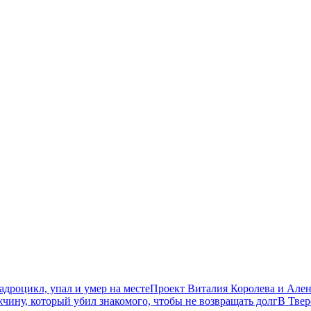
дроцикл, упал и умер на месте
Проект Виталия Королева и Ален
чину, который убил знакомого, чтобы не возвращать долг
В Твер