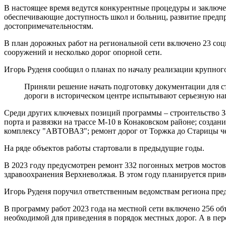
В настоящее время ведутся конкурентные процедуры и заключе
обеспечивающие доступность школ и больниц, развитие предп
достопримечательностям.
В план дорожных работ на региональной сети включено 23 соц
сооружений и несколько дорог опорной сети.
Игорь Руденя сообщил о планах по началу реализации крупного
Приняли решение начать подготовку документации для стро
дороги в историческом центре испытывают серьезную наг
Среди других ключевых позиций программы – строительство Зап
порта и развязки на трассе М-10 в Конаковском районе; созда
комплексу "АВТОВАЗ"; ремонт дорог от Торжка до Старицы че
На ряде объектов работы стартовали в предыдущие годы.
В 2023 году предусмотрен ремонт 332 погонных метров мосто
здравоохранения Верхневолжья. В этом году планируется прив
Игорь Руденя поручил ответственным ведомствам региона пред
В программу работ 2023 года на местной сети включено 256 о
необходимой для приведения в порядок местных дорог. А в пер