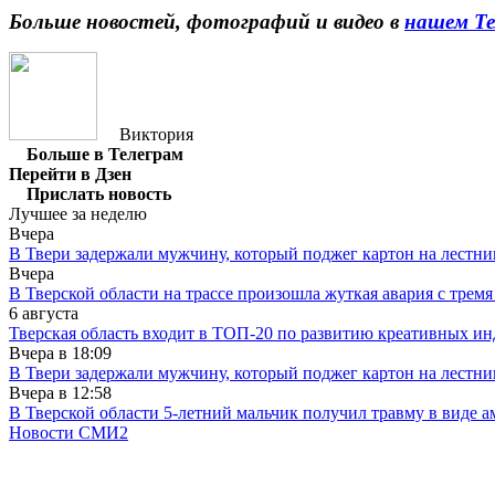
Больше новостей, фотографий и видео в
нашем Те
Виктория
Больше в Телеграм
Перейти в Дзен
Прислать новость
Лучшее за неделю
Вчера
В Твери задержали мужчину, который поджег картон на лестни
Вчера
В Тверской области на трассе произошла жуткая авария с трем
6 августа
Тверская область входит в ТОП-20 по развитию креативных и
Вчера в
18:09
В Твери задержали мужчину, который поджег картон на лестни
Вчера в
12:58
В Тверской области 5-летний мальчик получил травму в виде ам
Новости СМИ2