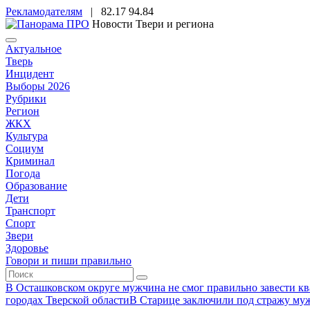
Рекламодателям
|
82.17
94.84
Новости Твери и региона
Актуальное
Тверь
Инцидент
Выборы 2026
Рубрики
Регион
ЖКХ
Культура
Социум
Криминал
Погода
Образование
Дети
Транспорт
Спорт
Звери
Здоровье
Говори и пиши правильно
В Осташковском округе мужчина не смог правильно завести ква
городах Тверской области
В Старице заключили под стражу муж