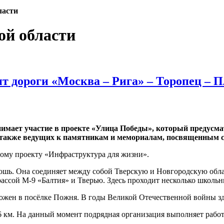
ласти
ой области
нт дороги «Москва – Рига» – Торопец – 
нимает участие в проекте «Улица Победы», который предусма
а также ведущих к памятникам и мемориалам, посвященным с
ному проекту «Инфраструктура для жизни».
ошь. Она соединяет между собой Тверскую и Новгородскую облас
рассой М-9 «Балтия» и Тверью. Здесь проходит несколько школь
ложен в посёлке Пожня. В годы Великой Отечественной войны зд
 км. На данный момент подрядная организация выполняет работ