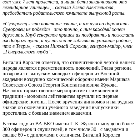
вот уже 7 лет пролетели, и наши дети заканчивают это
легендарное училище», - сказала Елена Алексеенкова,
председатель родительского комитета выпускной роты.
«Суворовец - это почетное звание, и им нужно дорожить.
Суворовец не подведт - это точно, с ним каждый хочет
дружить. Клуб генералов пришел их поздравить и пожелать
им доброго пути, и пусть они не забывают училище родное,
что в Твери», - сказал Николай Сорокин, генерал‑майор, член
„Генеральского клуба“.
Виталий Королев отметил, что отличительной чертой нашего
народа является преемственность поколений. Глава региона
поздравил с выпуском молодых офицеров из Военной
академии воздушно‑космической обороны имени Маршала
Советского Союза Георгия Константиновича Жукова.
Началось торжественное мероприятие с символичной
традиции - молодым лейтенантам вручили их первые
офицерские погоны. После вручения дипломов и нагрудных
знаков об окончании учебного заведения выпускники
простились с боевым знаменем академии.
В этом году из ВА ВКО имени Г. К. Жукова выпущено более
300 офицеров и слушателей, в том числе 30 - с медалями и
свыше 60 - с дипломами с отличием. Виталий Королев