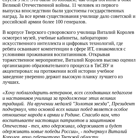
Великой Отечественной войны. 11 человек из первого
выпуска впоследствии были удостоены государственных
наград. За все время существования училище дало советской и
российской армии более 100 генералов.
В корпусе Тверского суворовского училища Виталий Королев
осмотрел музей, учебные кабинеты, лабораторию
искусственного интеллекта и цифровых технологий, где
ребята осваивают компетенции в сфере ИТ, ознакомился с
условиями проживания воспитанников. ​Открывая
торжественное мероприятие, Виталий Королев высоко оценил
организацию образовательного процесса в ТвСВУ и
акцентировал: на протяжении всей истории учебное
заведение уверенно держит высокую планку лучшего из
лучших.
«Хочу поблагодарить ветеранов, всех сегодняшних педагогов
и наставников училища за продолжение этих великих
традиций. На вручении медалей "Золотая звезда", Президент
подчеркнул, что основой всех наших побед является особое
отношение народа к армии и Родине. Спасибо вам, что
воспитываете настоящих патриотов и защитников
Отечества - тех, кто одерживал, одерживает и будет
одерживать новые победы России», - подчеркнул Виталий
Королев, врио губернатора Тверской области