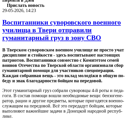
Перейти в Дзен
Прислать новость
29-05-2026, 14:23
Воспитанники суворовского военного
училища в Твери отправили
гуманитарный груз в зону СВО
В Твер­ском су­во­ров­ском во­ен­ном учи­ли­ще не про­сто учат
дис­ци­плине и стой­ко­сти - здесь вос­пи­ты­ва­ют на­сто­я­щих
пат­ри­о­тов. Вос­пи­тан­ни­ки сов­мест­но с Ко­ми­те­том семей
во­и­нов Оте­че­ства по Твер­ской об­ла­сти ор­га­ни­зо­ва­ли сбор
гу­ма­ни­тар­ной по­мо­щи для участ­ни­ков спе­цо­пе­ра­ции.
Каж­дая со­бран­ная вещь - это вклад мо­ло­дt­жи в общую по­
бе­ду и знак бла­го­дар­но­сти бой­цам на пе­ре­до­вой.
Этот гу­ма­ни­тар­ный груз со­бра­ли су­во­ров­цы 4-й роты и пе­да­
го­ги. В со­став по­мо­щи вошли необ­хо­ди­мые вещи: бензо­ге­не­
ра­тор, рации и дру­гие пред­ме­ты, ко­то­рые при­го­дят­ся во­ен­но­
слу­жа­щим на пе­ре­до­вой. Всё это пе­ре­да­дут бой­цам, ко­то­рые
вы­пол­ня­ют важ­ней­шие за­да­чи в До­нец­кой на­род­ной рес­пуб­
ли­ке.