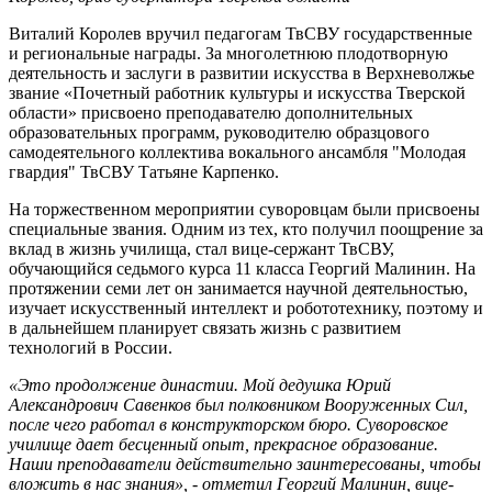
Виталий Королев вручил педагогам ТвСВУ государственные
и региональные награды. ​За многолетнюю плодотворную
деятельность и заслуги в развитии искусства в Верхневолжье
звание «Почетный работник культуры и искусства Тверской
области» присвоено преподавателю дополнительных
образовательных программ, руководителю образцового
самодеятельного коллектива вокального ансамбля "Молодая
гвардия" ТвСВУ Татьяне Карпенко.
​На торжественном мероприятии суворовцам были присвоены
специальные звания. Одним из тех, кто получил поощрение за
вклад в жизнь училища, стал вице-сержант ТвСВУ,
обучающийся седьмого курса 11 класса Георгий Малинин. На
протяжении семи лет он занимается научной деятельностью,
изучает искусственный интеллект и робототехнику, поэтому и
в дальнейшем планирует связать жизнь с развитием
технологий в России.
«Это продолжение династии. Мой дедушка Юрий
Александрович Савенков был полковником Вооруженных Сил,
после чего работал в конструкторском бюро. Суворовское
училище дает бесценный опыт, прекрасное образование.
Наши преподаватели действительно заинтересованы, чтобы
вложить в нас знания», - отметил Георгий Малинин, вице-