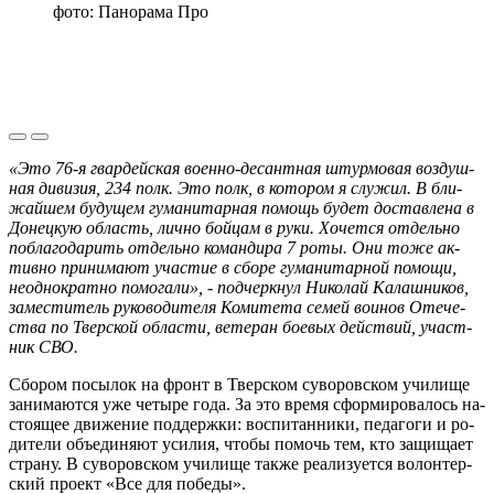
фото: Панорама Про
«Это 76-я гвар­дей­ская во­ен­но-де­сант­ная штур­мо­вая воз­душ­
ная ди­ви­зия, 234 полк. Это полк, в ко­то­ром я слу­жил. В бли­
жай­шем бу­ду­щем гу­ма­ни­тар­ная по­мощь будет до­став­ле­на в
До­нец­кую об­ласть, лично бой­цам в руки. Хо­чет­ся от­дель­но
по­бла­го­да­рить от­дель­но ко­ман­ди­ра 7 роты. Они тоже ак­
тив­но при­ни­ма­ют уча­стие в сборе гу­ма­ни­тар­ной по­мо­щи,
неод­но­крат­но по­мо­га­ли», - подчеркнул ​Ни­ко­лай Ка­лаш­ни­ков,
за­ме­сти­тель ру­ко­во­ди­те­ля Ко­ми­те­та семей во­и­нов Оте­че­
ства по Твер­ской об­ла­сти, ве­те­ран бо­е­вых дей­ствий, участ­
ник СВО­.
Сбо­ром по­сы­лок на фронт в Твер­ском су­во­ров­ском учи­ли­ще
за­ни­ма­ют­ся уже че­ты­ре года. За это время сфор­ми­ро­ва­лось на­
сто­я­щее дви­же­ние под­держ­ки: вос­пи­тан­ни­ки, пе­да­го­ги и ро­
ди­те­ли объ­еди­ня­ют уси­лия, чтобы по­мочь тем, кто за­щи­ща­ет
стра­ну. В су­во­ров­ском учи­ли­ще также ре­а­ли­зу­ет­ся во­лон­тер­
ский про­ект «Все для по­бе­ды».