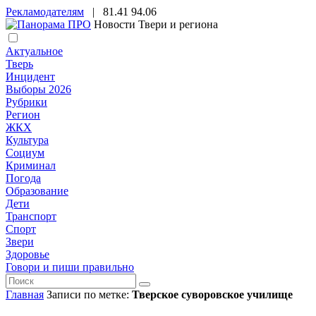
Рекламодателям
|
81.41
94.06
Новости Твери и региона
Актуальное
Тверь
Инцидент
Выборы 2026
Рубрики
Регион
ЖКХ
Культура
Социум
Криминал
Погода
Образование
Дети
Транспорт
Спорт
Звери
Здоровье
Говори и пиши правильно
Главная
Записи по метке:
Тверское суворовское училище