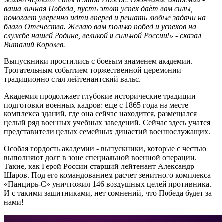
ваша личная Победа, пусть этот успех даёт вам силы,
помогает уверенно идти вперед и решать любые задачи на
благо Отечества. Желаю вам только побед и успехов на
службе нашей Родине, великой и сильной России!» - сказал
Виталий Королев.
Выпускники простились с боевым знаменем академии.
Трогательным событием торжественной церемонии
традиционно стал лейтенантский вальс.
Академия продолжает глубокие исторические традиции
подготовки военных кадров: еще с 1865 года на месте
комплекса зданий, где она сейчас находится, размещался
целый ряд военных учебных заведений. Сейчас здесь учатся
представители целых семейных династий военнослужащих.
Особая гордость академии - выпускники, которые с честью
выполняют долг в зоне специальной военной операции.
Такие, как Герой России старший лейтенант Александр
Шаров. Под его командованием расчет зенитного комплекса
«Панцирь‑С» уничтожил 146 воздушных целей противника.
И с такими защитниками, нет сомнений, что Победа будет за
нами!