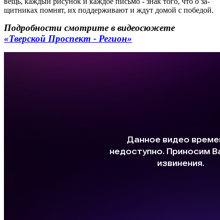
вещь, каж­дый ри­су­нок и каж­дое пись­мо - знак того, что о за­
щит­ни­ках пом­нят, их под­дер­жи­ва­ют и ждут домой с по­бе­дой.
Подробности смотрите в видеосюжете
«Тверской Проспект - Регион»