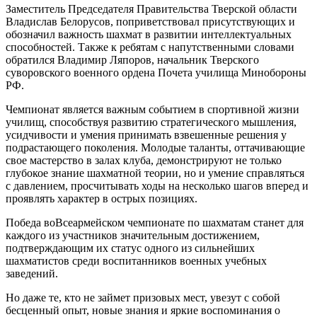
Заместитель Председателя Правительства Тверской области
Владислав Белорусов, поприветствовал присутствующих и
обозначил важность шахмат в развитии интеллектуальных
способностей. Также к ребятам с напутственными словами
обратился Владимир Ляпоров, начальник Тверского
суворовского военного ордена Почета училища Минобороны
РФ.
Чемпионат является важным событием в спортивной жизни
училищ, способствуя развитию стратегического мышления,
усидчивости и умения принимать взвешенные решения у
подрастающего поколения. Молодые таланты, оттачивающие
свое мастерство в залах клуба, демонстрируют не только
глубокое знание шахматной теории, но и умение справляться
с давлением, просчитывать ходы на несколько шагов вперед и
проявлять характер в острых позициях.
Победа воВсеармейском чемпионате по шахматам станет для
каждого из участников значительным достижением,
подтверждающим их статус одного из сильнейших
шахматистов среди воспитанников военных учебных
заведений.
Но даже те, кто не займет призовых мест, увезут с собой
бесценный опыт, новые знания и яркие воспоминания о