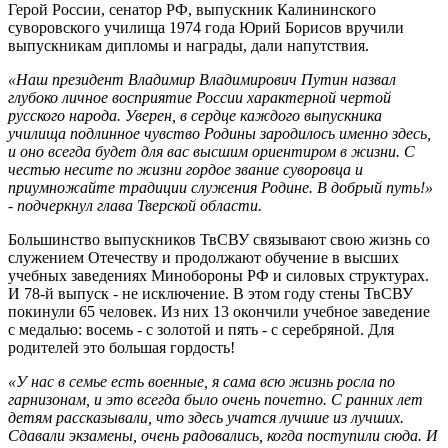
Герой России, сенатор РФ, выпускник Калининского
суворовского училища 1974 года Юрий Борисов вручили
выпускникам дипломы и награды, дали напутствия.
«Наш президент Владимир Владимирович Путин назвал
глубоко личное восприятие России характерной чертой
русского народа. Уверен, в сердце каждого выпускника
училища подлинное чувство Родины зародилось именно здесь,
и оно всегда будет для вас высшим ориентиром в жизни. С
честью несите по жизни гордое звание суворовца и
приумножайте традиции служения Родине. В добрый путь!»
- подчеркнул глава Тверской области.
Большинство выпускников ТвСВУ связывают свою жизнь со
служением Отечеству и продолжают обучение в высших
учебных заведениях Минобороны РФ и силовых структурах.
И 78‑й выпуск - не исключение. В этом году стены ТвСВУ
покинули 65 человек. Из них 13 окончили учебное заведение
с медалью: восемь - с золотой и пять - с серебряной. Для
родителей это большая гордость!
«У нас в семье есть военные, я сама всю жизнь росла по
гарнизонам, и это всегда было очень почетно. С ранних лет
детям рассказывали, что здесь учатся лучшие из лучших.
Сдавали экзамены, очень радовались, когда поступили сюда. И