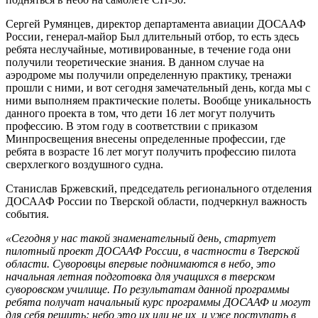
Сергей Румянцев, директор департамента авиации ДОСААФ
России, генерал-майор Был длительный отбор, то есть здесь
ребята неслучайные, мотивированные, в течение года они
получили теоретические знания. В данном случае на
аэродроме мы получили определенную практику, тренажи
прошли с ними, и вот сегодня замечательный день, когда мы с
ними выполняем практические полеты. Вообще уникальность
данного проекта в том, что дети 16 лет могут получить
профессию. В этом году в соответствии с приказом
Минпросвещения внесены определенные профессии, где
ребята в возрасте 16 лет могут получить профессию пилота
сверхлегкого воздушного судна.
Станислав Бржевский, председатель регионального отделения
ДОСААФ России по Тверской области, подчеркнул важность
события.
«Сегодня у нас такой знаменательный день, стартует
пилотный проект ДОСААФ России, в частности в Тверской
области. Суворовцы впервые поднимаются в небо, это
начальная летная подготовка для учащихся в тверском
суворовском училище. По результатам данной программы
ребята получат начальный курс программы ДОСААФ и могут
для себя решить: небо это их или не их, и уже поступать в