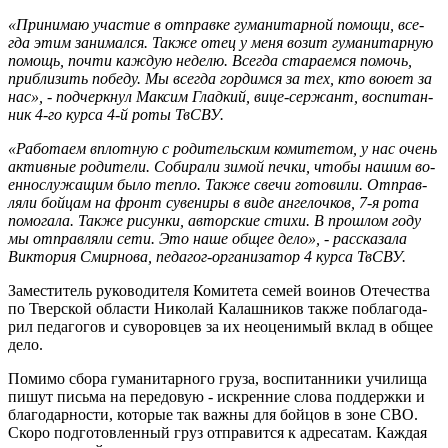
«При­ни­маю уча­стие в от­прав­ке гу­ма­ни­тар­ной по­мо­щи, все­
гда этим за­ни­мал­ся. Также отец у меня возит гу­ма­ни­тар­ную
по­мощь, почти каж­дую неде­лю. Все­гда ста­ра­ем­ся по­мочь,
при­бли­зить по­бе­ду. Мы все­гда гор­дим­ся за тех, кто воюет за
нас», ​- подчеркнул Мак­сим Глад­кий, ви­це-сер­жант, вос­пи­тан­
ник 4-го курса 4-й роты ТвСВУ.
«Ра­бо­та­ем вплот­ную с ро­ди­тель­ским ко­ми­те­том, у нас очень
ак­тив­ные ро­ди­те­ли. Со­би­ра­ли зимой печки, чтобы нашим во­
ен­но­слу­жа­щим было тепло. Также свечи го­то­ви­ли. От­прав­
ля­ли бой­цам на фронт су­ве­ни­ры в виде ан­ге­лоч­ков, 7-я рота
по­мо­га­ла. Также ри­сун­ки, ав­тор­ские стихи. В про­шлом году
мы от­прав­ля­ли сети. Это наше общее дело», - рассказала​
Вик­то­рия Смир­но­ва, пе­да­гог-ор­га­ни­за­тор 4 курса ТвСВУ.
За­ме­сти­тель ру­ко­во­ди­те­ля Ко­ми­те­та семей во­и­нов Оте­че­ства
по Твер­ской об­ла­сти Ни­ко­лай Ка­лаш­ни­ков также по­бла­го­да­
рил пе­да­го­гов и су­во­ров­цев за их неоце­ни­мый вклад в общее
дело.
По­ми­мо сбора гу­ма­ни­тар­но­го груза, вос­пи­тан­ни­ки учи­ли­ща
пишут пись­ма на пе­ре­до­вую - ис­крен­ние слова под­держ­ки и
бла­го­дар­но­сти, ко­то­рые так важны для бой­цов в зоне СВО.
Скоро под­го­тов­лен­ный груз от­пра­вит­ся к ад­ре­са­там. Каж­дая