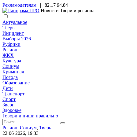
Рекламодателям
|
82.17
94.84
Новости Твери и региона
Актуальное
Тверь
Инцидент
Выборы 2026
Рубрики
Регион
ЖКХ
Культура
Социум
Криминал
Погода
Образование
Дети
Транспорт
Спорт
Звери
Здоровье
Говори и пиши правильно
Регион
,
Социум
,
Тверь
22-06-2026, 19:33