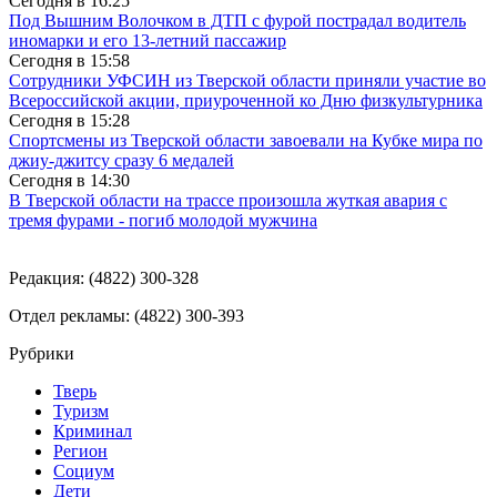
Сегодня в
16:25
Под Вышним Волочком в ДТП с фурой пострадал водитель
иномарки и его 13-летний пассажир
Сегодня в
15:58
Сотрудники УФСИН из Тверской области приняли участие во
Всероссийской акции, приуроченной ко Дню физкультурника
Сегодня в
15:28
Спортсмены из Тверской области завоевали на Кубке мира по
джиу-джитсу сразу 6 медалей
Сегодня в
14:30
В Тверской области на трассе произошла жуткая авария с
тремя фурами - погиб молодой мужчина
Редакция: (4822) 300-328
Отдел рекламы: (4822) 300-393
Рубрики
Тверь
Туризм
Криминал
Регион
Социум
Дети