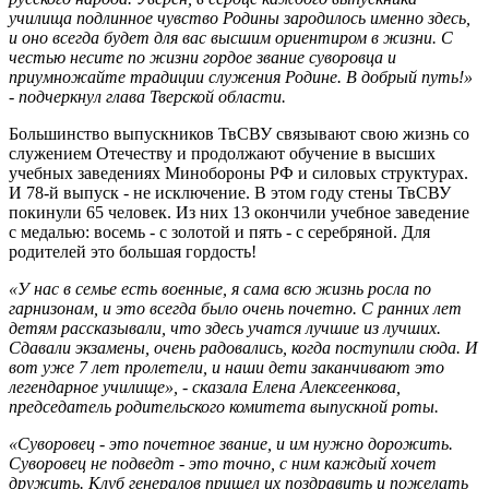
училища подлинное чувство Родины зародилось именно здесь,
и оно всегда будет для вас высшим ориентиром в жизни. С
честью несите по жизни гордое звание суворовца и
приумножайте традиции служения Родине. В добрый путь!»
- подчеркнул глава Тверской области.
Большинство выпускников ТвСВУ связывают свою жизнь со
служением Отечеству и продолжают обучение в высших
учебных заведениях Минобороны РФ и силовых структурах.
И 78‑й выпуск - не исключение. В этом году стены ТвСВУ
покинули 65 человек. Из них 13 окончили учебное заведение
с медалью: восемь - с золотой и пять - с серебряной. Для
родителей это большая гордость!
«У нас в семье есть военные, я сама всю жизнь росла по
гарнизонам, и это всегда было очень почетно. С ранних лет
детям рассказывали, что здесь учатся лучшие из лучших.
Сдавали экзамены, очень радовались, когда поступили сюда. И
вот уже 7 лет пролетели, и наши дети заканчивают это
легендарное училище», - сказала Елена Алексеенкова,
председатель родительского комитета выпускной роты.
«Суворовец - это почетное звание, и им нужно дорожить.
Суворовец не подведт - это точно, с ним каждый хочет
дружить. Клуб генералов пришел их поздравить и пожелать