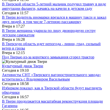
В Тверской области 5-летний мальчик получил травму в виде
ампутации фаланги, качаясь на качели в детском саду
Сегодня в
11:57
В Твери водитель иномарки врезался в машину такси и зажал
двух людей, в том числе 7-летнюю пассажирку
Вчера в
17:27
В Твери женщина ударила по лицу двоюродную сестру
детским самокатом
Вчера в
16:28
В Тверскую область идет непогода - ливни, град, сильный
ветер и грозы
Вчера в
12:15
Под Тверью из-за короткого замыкания сгорел трактор
Культурный движ Твери
Сегодня в
19:10
Активисты СНТ «Тверского вагоностроительного завода»
встретились с Владимиром Васильевым
Сегодня в
18:58
Избирком показал, как в Тверской области будут выглядеть
обходчики
Сегодня в
16:57
В Твери продолжается масштабная реконструкция площади
Гагарина