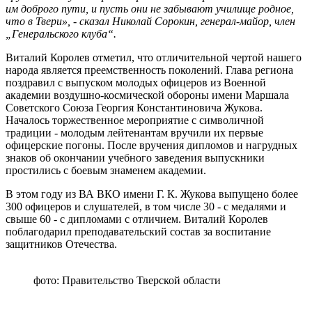
им доброго пути, и пусть они не забывают училище родное,
что в Твери», - сказал Николай Сорокин, генерал‑майор, член
„Генеральского клуба“.
Виталий Королев отметил, что отличительной чертой нашего
народа является преемственность поколений. Глава региона
поздравил с выпуском молодых офицеров из Военной
академии воздушно‑космической обороны имени Маршала
Советского Союза Георгия Константиновича Жукова.
Началось торжественное мероприятие с символичной
традиции - молодым лейтенантам вручили их первые
офицерские погоны. После вручения дипломов и нагрудных
знаков об окончании учебного заведения выпускники
простились с боевым знаменем академии.
В этом году из ВА ВКО имени Г. К. Жукова выпущено более
300 офицеров и слушателей, в том числе 30 - с медалями и
свыше 60 - с дипломами с отличием. Виталий Королев
поблагодарил преподавательский состав за воспитание
защитников Отечества.
фото: Правительство Тверской области