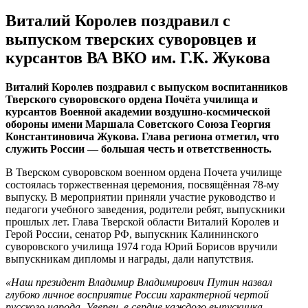
Виталий Королев поздравил с
выпуском тверских суворовцев и
курсантов ВА ВКО им. Г.К. Жукова
Виталий Королев поздравил с выпуском воспитанников
Тверского суворовского ордена Почёта училища и
курсантов Военной академии воздушно‑космической
обороны имени Маршала Советского Союза Георгия
Константиновича Жукова. Глава региона отметил, что
служить России — большая честь и ответственность.
В Тверском суворовском военном ордена Почета училище
состоялась торжественная церемония, посвящённая 78‑му
выпуску. В мероприятии приняли участие руководство и
педагоги учебного заведения, родители ребят, выпускники
прошлых лет. Глава Тверской области Виталий Королев и
Герой России, сенатор РФ, выпускник Калининского
суворовского училища 1974 года Юрий Борисов вручили
выпускникам дипломы и награды, дали напутствия.
«Наш президент Владимир Владимирович Путин назвал
глубоко личное восприятие России характерной чертой
русского народа. Уверен, в сердце каждого выпускника