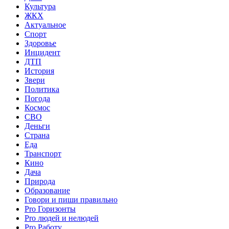
Культура
ЖКХ
Актуальное
Спорт
Здоровье
Инцидент
ДТП
История
Звери
Политика
Погода
Космос
СВО
Деньги
Страна
Еда
Транспорт
Кино
Дача
Природа
Образование
Говори и пиши правильно
Pro Горизонты
Pro людей и нелюдей
Pro Работу