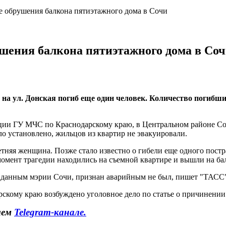
те обрушения балкона пятиэтажного дома в Сочи
ушения балкона пятиэтажного дома в Со
на ул. Донская погиб еще один человек. Количество погибши
ции ГУ МЧС по Краснодарскому краю, в Центральном районе Соч
 установлено, жильцов из квартир не эвакуировали.
етняя женщина. Позже стало известно о гибели еще одного пост
 момент трагедии находились на съемной квартире и вышли на бал
По данным мэрии Сочи, признан аварийным не был, пишет "ТАСС
скому краю возбуждено уголовное дело по статье о причинении
шем
Telegram-канале.