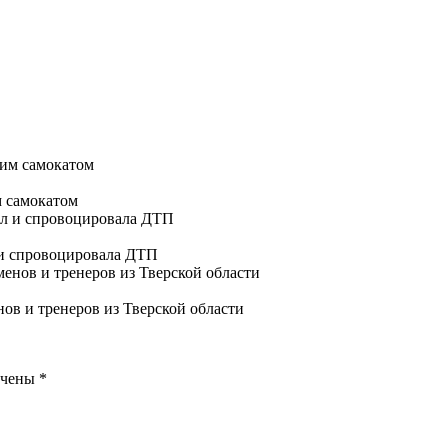
м самокатом
 и спровоцировала ДТП
ов и тренеров из Тверской области
ечены
*