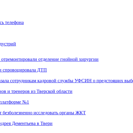
сь телефона
ндустрий
 отремонтировали отделение гнойной хирургии
 и спровоцировала ДТП
казала сотрудникам кадровой службы УФСИН о предстоящих выб
ов и тренеров из Тверской области
а платформе №1
т безболезненно исследовать органы ЖКТ
дрея Дементьева в Твери