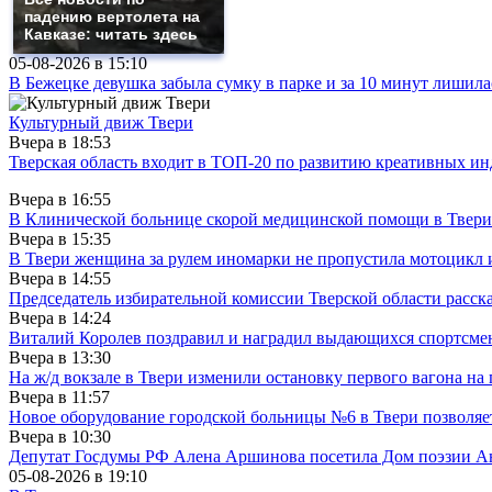
падению вертолета на
Кавказе: читать здесь
05-08-2026 в
15:10
В Бежецке девушка забыла сумку в парке и за 10 минут лишила
Культурный движ Твери
Вчера в
18:53
Тверская область входит в ТОП-20 по развитию креативных и
Вчера в
16:55
В Клинической больнице скорой медицинской помощи в Твери
Вчера в
15:35
В Твери женщина за рулем иномарки не пропустила мотоцикл
Вчера в
14:55
Председатель избирательной комиссии Тверской области расс
Вчера в
14:24
Виталий Королев поздравил и наградил выдающихся спортсмен
Вчера в
13:30
На ж/д вокзале в Твери изменили остановку первого вагона н
Вчера в
11:57
Новое оборудование городской больницы №6 в Твери позволяе
Вчера в
10:30
Депутат Госдумы РФ Алена Аршинова посетила Дом поэзии Ан
05-08-2026 в
19:10