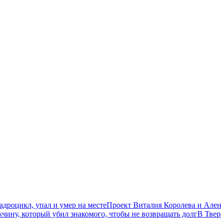
дроцикл, упал и умер на месте
Проект Виталия Королева и Ален
чину, который убил знакомого, чтобы не возвращать долг
В Твер