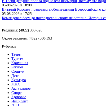
В Твери девушка попала под колеса иномарки, потому что води
05-08-2026 в
18:00
Виталий Королев поздравил победительниц Всероссийского ко
05-08-2026 в
17:25
Командовал боем до последнего и своих не оставил! История с
Редакция: (4822) 300-328
Отдел рекламы: (4822) 300-393
Рубрики
Тверь
Туризм
Криминал
Регион
Социум
Дети
Культура
ЖКХ
Актуальное
Спорт
Здоровье
Инцидент
ДТП