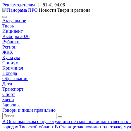
Рекламодателям
|
81.41
94.06
Новости Твери и региона
Актуальное
Тверь
Инцидент
Выборы 2026
Рубрики
Регион
ЖКХ
Культура
Социум
Криминал
Погода
Образование
Дети
Транспорт
Спорт
Звери
Здоровье
Говори и пиши правильно
В Осташковском округе мужчина не смог правильно завести ква
городах Тверской области
В Старице заключили под стражу муж