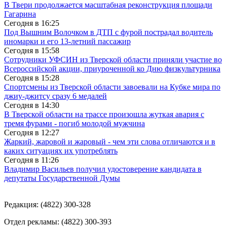
В Твери продолжается масштабная реконструкция площади
Гагарина
Сегодня в
16:25
Под Вышним Волочком в ДТП с фурой пострадал водитель
иномарки и его 13-летний пассажир
Сегодня в
15:58
Сотрудники УФСИН из Тверской области приняли участие во
Всероссийской акции, приуроченной ко Дню физкультурника
Сегодня в
15:28
Спортсмены из Тверской области завоевали на Кубке мира по
джиу-джитсу сразу 6 медалей
Сегодня в
14:30
В Тверской области на трассе произошла жуткая авария с
тремя фурами - погиб молодой мужчина
Сегодня в
12:27
Жаркий, жаровой и жаровый - чем эти слова отличаются и в
каких ситуациях их употреблять
Сегодня в
11:26
Владимир Васильев получил удостоверение кандидата в
депутаты Государственной Думы
Редакция: (4822) 300-328
Отдел рекламы: (4822) 300-393