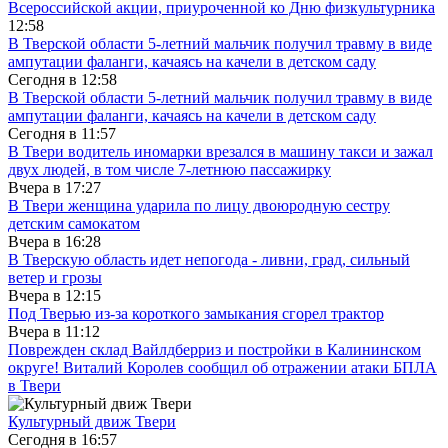
Всероссийской акции, приуроченной ко Дню физкультурника
12:58
В Тверской области 5-летний мальчик получил травму в виде
ампутации фаланги, качаясь на качели в детском саду
Сегодня в
12:58
В Тверской области 5-летний мальчик получил травму в виде
ампутации фаланги, качаясь на качели в детском саду
Сегодня в
11:57
В Твери водитель иномарки врезался в машину такси и зажал
двух людей, в том числе 7-летнюю пассажирку
Вчера в
17:27
В Твери женщина ударила по лицу двоюродную сестру
детским самокатом
Вчера в
16:28
В Тверскую область идет непогода - ливни, град, сильный
ветер и грозы
Вчера в
12:15
Под Тверью из-за короткого замыкания сгорел трактор
Вчера в
11:12
Поврежден склад Вайлдберриз и постройки в Калининском
округе! Виталий Королев сообщил об отражении атаки БПЛА
в Твери
Культурный движ Твери
Сегодня в
16:57