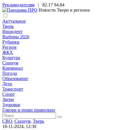
Рекламодателям
|
82.17
94.84
Новости Твери и региона
Актуальное
Тверь
Инцидент
Выборы 2026
Рубрики
Регион
ЖКХ
Культура
Социум
Криминал
Погода
Образование
Дети
Транспорт
Спорт
Звери
Здоровье
Говори и пиши правильно
СВО
,
Социум
,
Тверь
18-11-2024, 12:30