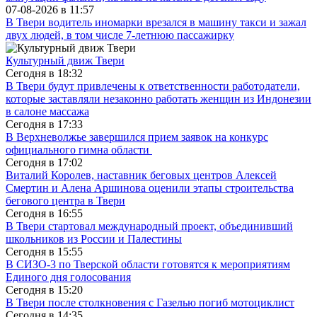
07-08-2026 в
11:57
В Твери водитель иномарки врезался в машину такси и зажал
двух людей, в том числе 7-летнюю пассажирку
Культурный движ Твери
Сегодня в
18:32
В Твери будут привлечены к ответственности работодатели,
которые заставляли незаконно работать женщин из Индонезии
в салоне массажа
Сегодня в
17:33
В Верхневолжье завершился прием заявок на конкурс
официального гимна области
Сегодня в
17:02
Виталий Королев, наставник беговых центров Алексей
Смертин и Алена Аршинова оценили этапы строительства
бегового центра в Твери
Сегодня в
16:55
В Твери стартовал международный проект, объединивший
школьников из России и Палестины
Сегодня в
15:55
В СИЗО-3 по Тверской области готовятся к мероприятиям
Единого дня голосования
Сегодня в
15:20
В Твери после столкновения с Газелью погиб мотоциклист
Сегодня в
14:35