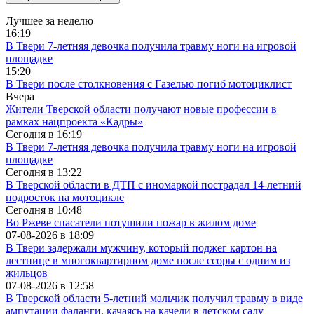
Лучшее за неделю
16:19
В Твери 7-летняя девочка получила травму ноги на игровой
площадке
15:20
В Твери после столкновения с Газелью погиб мотоциклист
Вчера
Жители Тверской области получают новые профессии в
рамках нацпроекта «Кадры»
Сегодня в
16:19
В Твери 7-летняя девочка получила травму ноги на игровой
площадке
Сегодня в
13:22
В Тверской области в ДТП с иномаркой пострадал 14-летний
подросток на мотоцикле
Сегодня в
10:48
Во Ржеве спасатели потушили пожар в жилом доме
07-08-2026 в
18:09
В Твери задержали мужчину, который поджег картон на
лестнице в многоквартирном доме после ссоры с одним из
жильцов
07-08-2026 в
12:58
В Тверской области 5-летний мальчик получил травму в виде
ампутации фаланги, качаясь на качели в детском саду