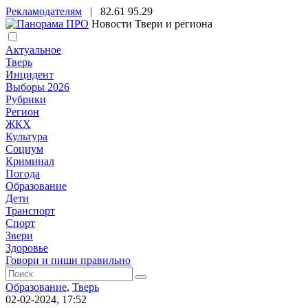
Рекламодателям
|
82.61
95.29
Новости Твери и региона
Актуальное
Тверь
Инцидент
Выборы 2026
Рубрики
Регион
ЖКХ
Культура
Социум
Криминал
Погода
Образование
Дети
Транспорт
Спорт
Звери
Здоровье
Говори и пиши правильно
Образование
,
Тверь
02-02-2024, 17:52