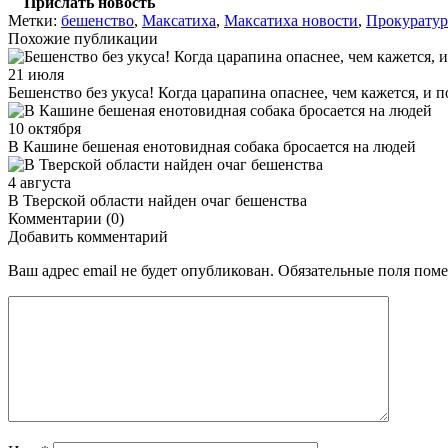
Прислать новость
Метки:
бешенство
,
Максатиха
,
Максатиха новости
,
Прокуратур
Похожие публикации
21 июля
Бешенство без укуса! Когда царапина опаснее, чем кажется, и 
10 октября
В Кашине бешеная енотовидная собака бросается на людей
4 августа
В Тверской области найден очаг бешенства
Комментарии (0)
Добавить комментарий
Ваш адрес email не будет опубликован.
Обязательные поля пом