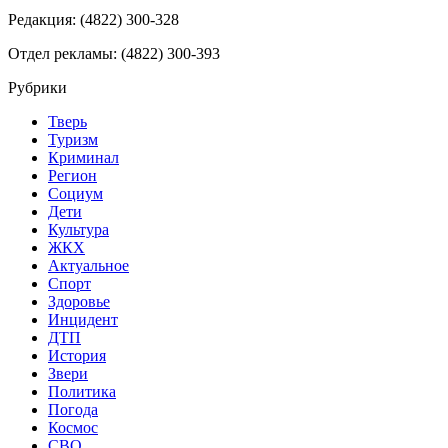
Редакция: (4822) 300-328
Отдел рекламы: (4822) 300-393
Рубрики
Тверь
Туризм
Криминал
Регион
Социум
Дети
Культура
ЖКХ
Актуальное
Спорт
Здоровье
Инцидент
ДТП
История
Звери
Политика
Погода
Космос
СВО