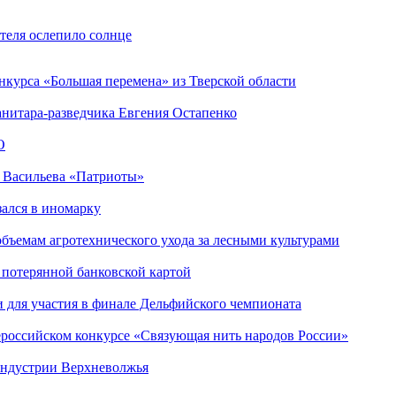
теля ослепило солнце
нкурса «Большая перемена» из Тверской области
анитара-разведчика Евгения Остапенко
О
а Васильева «Патриоты»
зался в иномарку
объемам агротехнического ухода за лесными культурами
 потерянной банковской картой
 для участия в финале Дельфийского чемпионата
­сий­ско­м конкурсе «Свя­зу­ю­щая нить на­ро­дов Рос­сии»
индустрии Верхневолжья