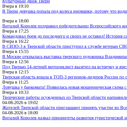
Культурный движ Твери
Вчера в
19:10
В Твери девушка попала под колеса иномарки, потому что води
Вчера в
18:00
Виталий Королев поздравил победительниц Всероссийского ко
Вчера в
17:25
Командовал боем до последнего и своих не оставил! История с
Вчера в
16:22
В СИЗО-3 в Тверской области приступил к службе ветеран СВ
Вчера в
15:55
В Москве открылась выставка тверского художника Владимир
Вчера в
12:56
Под Тверью 14-летний мотоциклист вылетел на встречку и вре
Вчера в
12:15
Тверская область вошла в ТОП-3 регионов-лидеров России по 
Вчера в
11:25
Ловушка у банкомата! Появилась новая мошенническая схема с
Вчера в
10:33
Творческие работы осужденных из Тверской области направили
04-08-2026 в
19:02
Жителей Тверской области приглашают принять участие во Все­рос
04-08-2026 в
18:00
Виталий Королев назвал приоритеты развития туристической 