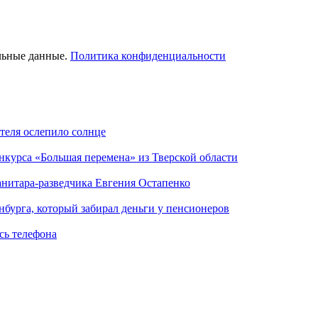
льные данные.
Политика конфиденциальности
теля ослепило солнце
нкурса «Большая перемена» из Тверской области
анитара-разведчика Евгения Остапенко
нбурга, который забирал деньги у пенсионеров
сь телефона