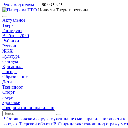
Рекламодателям
|
80.93
93.19
Новости Твери и региона
Актуальное
Тверь
Инцидент
Выборы 2026
Рубрики
Регион
ЖКХ
Культура
Социум
Криминал
Погода
Образование
Дети
Транспорт
Спорт
Звери
Здоровье
Говори и пиши правильно
В Осташковском округе мужчина не смог правильно завести ква
городах Тверской области
В Старице заключили под стражу муж