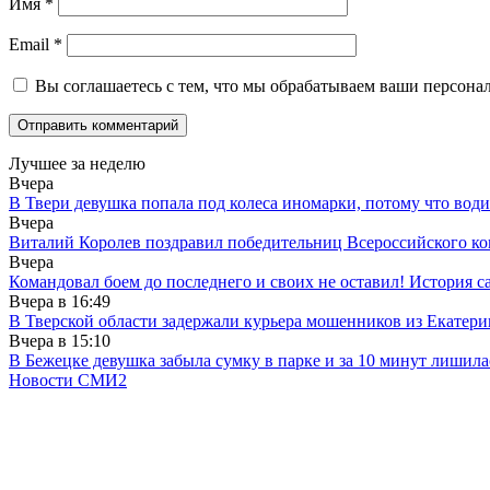
Имя
*
Email
*
Вы соглашаетесь с тем, что мы обрабатываем ваши персона
Лучшее за неделю
Вчера
В Твери девушка попала под колеса иномарки, потому что води
Вчера
Виталий Королев поздравил победительниц Всероссийского ко
Вчера
Командовал боем до последнего и своих не оставил! История с
Вчера в
16:49
В Тверской области задержали курьера мошенников из Екатери
Вчера в
15:10
В Бежецке девушка забыла сумку в парке и за 10 минут лишила
Новости СМИ2