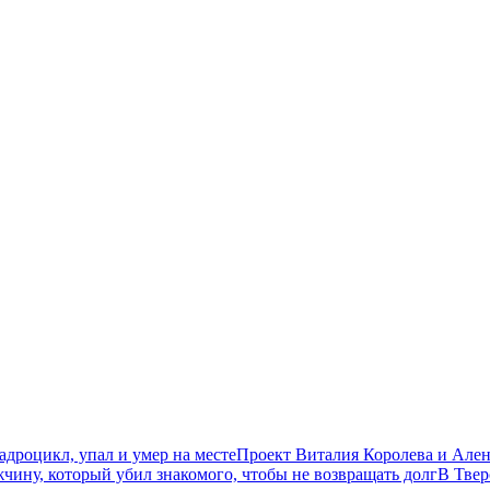
дроцикл, упал и умер на месте
Проект Виталия Королева и Ален
чину, который убил знакомого, чтобы не возвращать долг
В Твер