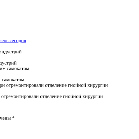
верь сегодня
ндустрий
м самокатом
 отремонтировали отделение гнойной хирургии
ечены
*