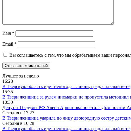
Имя
*
Email
*
Вы соглашаетесь с тем, что мы обрабатываем ваши персона
Лучшее за неделю
16:28
В Тверскую область идет непогода - ливни, град, сильный вете
15:35
В Твери женщина за рулем иномарки не пропустила мотоцикл
10:30
Депутат Госдумы РФ Алена Аршинова посетила Дом поэзии Ан
Сегодня в
17:27
В Твери женщина ударила по лицу двоюродную сестру детски
Сегодня в
16:28
В Тверскую область идет непогода - ливни, град, сильный вете