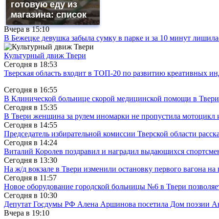
готовую еду из
магазина: список
Вчера в
15:10
В Бежецке девушка забыла сумку в парке и за 10 минут лишила
Культурный движ Твери
Сегодня в
18:53
Тверская область входит в ТОП-20 по развитию креативных и
Сегодня в
16:55
В Клинической больнице скорой медицинской помощи в Твери
Сегодня в
15:35
В Твери женщина за рулем иномарки не пропустила мотоцикл
Сегодня в
14:55
Председатель избирательной комиссии Тверской области расс
Сегодня в
14:24
Виталий Королев поздравил и наградил выдающихся спортсмен
Сегодня в
13:30
На ж/д вокзале в Твери изменили остановку первого вагона н
Сегодня в
11:57
Новое оборудование городской больницы №6 в Твери позволяе
Сегодня в
10:30
Депутат Госдумы РФ Алена Аршинова посетила Дом поэзии Ан
Вчера в
19:10