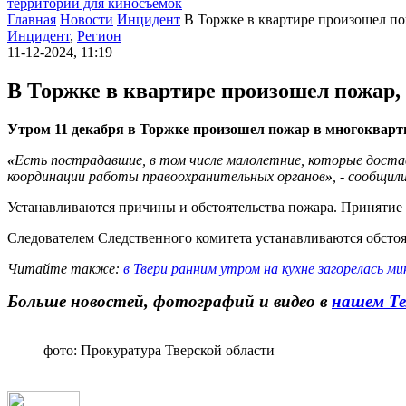
территории для киносъемок
Главная
Новости
Инцидент
В Торжке в квартире произошел по
Инцидент
,
Регион
11-12-2024, 11:19
В Торжке в квартире произошел пожар, 
Утром 11 декабря в Торжке произошел пожар в многокварти
«
Есть пострадавшие, в том числе малолетние, которые доста
координации работы правоохранительных органов
»
, - сообщил
Устанавливаются причины и обстоятельства пожара. Принятие 
Следователем Следственного комитета устанавливаются обстоя
Читайте также:
в Твери ранним утром на кухне загорелась м
Больше новостей, фотографий и видео в
нашем Те
фото: Прокуратура Тверской области