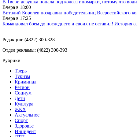
В Твери девушка попала под колеса иномарки, потому что води
Вчера в
18:00
Виталий Королев поздравил победительниц Всероссийского ко
Вчера в
17:25
Командовал боем до последнего и своих не оставил! История с
Редакция: (4822) 300-328
Отдел рекламы: (4822) 300-393
Рубрики
Тверь
Туризм
Криминал
Регион
Социум
Дети
Культура
ЖКХ
Актуальное
Спорт
Здоровье
Инцидент
ДТП