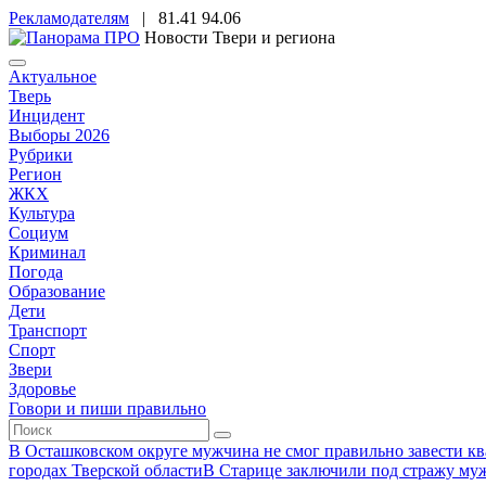
Рекламодателям
|
81.41
94.06
Новости Твери и региона
Актуальное
Тверь
Инцидент
Выборы 2026
Рубрики
Регион
ЖКХ
Культура
Социум
Криминал
Погода
Образование
Дети
Транспорт
Спорт
Звери
Здоровье
Говори и пиши правильно
В Осташковском округе мужчина не смог правильно завести ква
городах Тверской области
В Старице заключили под стражу муж