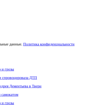
льные данные.
Политика конфиденциальности
р и грозы
 и спровоцировала ДТП
дрея Дементьева в Твери
м самокатом
р и грозы