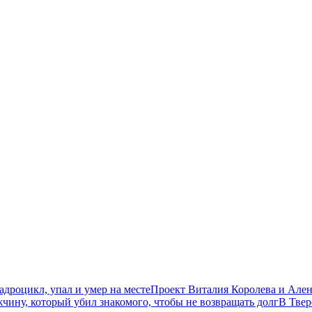
дроцикл, упал и умер на месте
Проект Виталия Королева и Ален
чину, который убил знакомого, чтобы не возвращать долг
В Твер