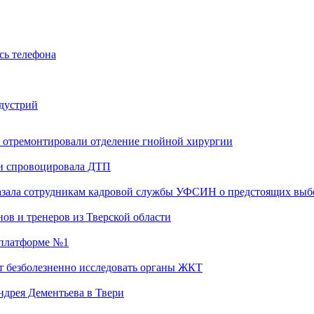
сь телефона
ндустрий
 отремонтировали отделение гнойной хирургии
 и спровоцировала ДТП
казала сотрудникам кадровой службы УФСИН о предстоящих выб
ов и тренеров из Тверской области
а платформе №1
т безболезненно исследовать органы ЖКТ
дрея Дементьева в Твери