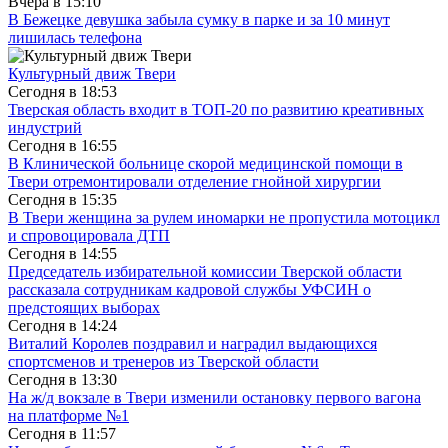
Вчера в
15:10
В Бежецке девушка забыла сумку в парке и за 10 минут
лишилась телефона
Культурный движ Твери
Сегодня в
18:53
Тверская область входит в ТОП-20 по развитию креативных
индустрий
Сегодня в
16:55
В Клинической больнице скорой медицинской помощи в
Твери отремонтировали отделение гнойной хирургии
Сегодня в
15:35
В Твери женщина за рулем иномарки не пропустила мотоцикл
и спровоцировала ДТП
Сегодня в
14:55
Председатель избирательной комиссии Тверской области
рассказала сотрудникам кадровой службы УФСИН о
предстоящих выборах
Сегодня в
14:24
Виталий Королев поздравил и наградил выдающихся
спортсменов и тренеров из Тверской области
Сегодня в
13:30
На ж/д вокзале в Твери изменили остановку первого вагона
на платформе №1
Сегодня в
11:57