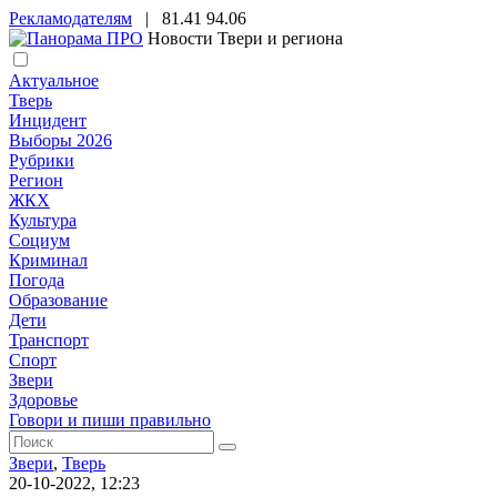
Рекламодателям
|
81.41
94.06
Новости Твери и региона
Актуальное
Тверь
Инцидент
Выборы 2026
Рубрики
Регион
ЖКХ
Культура
Социум
Криминал
Погода
Образование
Дети
Транспорт
Спорт
Звери
Здоровье
Говори и пиши правильно
Звери
,
Тверь
20-10-2022, 12:23