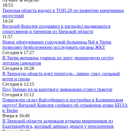
18:53
Тверская область входит в ТОП-20 по развитию креативных
индустрий
14:24
Виталий Королев поздравил и наградил выдающихся
спортсменов и тренеров из Тверской области
11:57
Новое оборудование городской больницы №6 в Твери
позволяет безболезненно исследовать органы ЖКТ
Сегодня в
17:27
В Твери женщина ударила по лицу двоюродную сестру
детским самокатом
Сегодня в
16:28
В Тверскую область идет непогода - ливни, град, сильный
ветер и грозы
Сегодня в
12:15
Под Тверью из-за короткого замыкания сгорел трактор
Сегодня в
11:12
Поврежден склад Вайлдберриз и постройки в Калининском
округе! Виталий Королев сообщил об отражении атаки БПЛА
в Твери
Вчера в
16:49
В Тверской области задержали курьера мошенников из
Екатеринбурга, который забирал деньги у пенсионеров