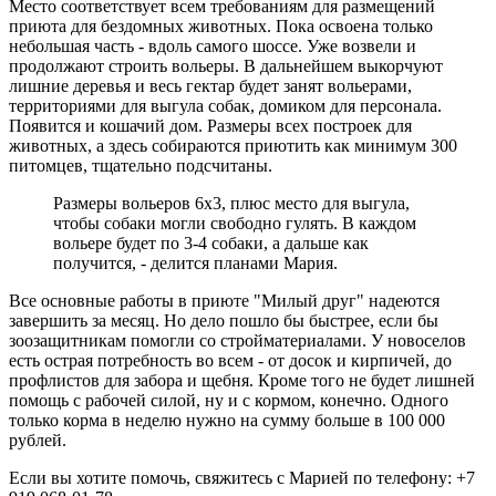
Место соответствует всем требованиям для размещений
приюта для бездомных животных. Пока освоена только
небольшая часть - вдоль самого шоссе. Уже возвели и
продолжают строить вольеры. В дальнейшем выкорчуют
лишние деревья и весь гектар будет занят вольерами,
территориями для выгула собак, домиком для персонала.
Появится и кошачий дом. Размеры всех построек для
животных, а здесь собираются приютить как минимум 300
питомцев, тщательно подсчитаны.
Размеры вольеров 6х3, плюс место для выгула,
чтобы собаки могли свободно гулять. В каждом
вольере будет по 3-4 собаки, а дальше как
получится, - делится планами Мария.
Все основные работы в приюте "Милый друг" надеются
завершить за месяц. Но дело пошло бы быстрее, если бы
зоозащитникам помогли со стройматериалами. У новоселов
есть острая потребность во всем - от досок и кирпичей, до
профлистов для забора и щебня. Кроме того не будет лишней
помощь с рабочей силой, ну и с кормом, конечно. Одного
только корма в неделю нужно на сумму больше в 100 000
рублей.
Если вы хотите помочь, свяжитесь с Марией по телефону: +7