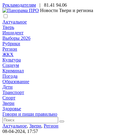
Рекламодателям
|
81.41
94.06
Новости Твери и региона
Актуальное
Тверь
Инцидент
Выборы 2026
Рубрики
Регион
ЖКХ
Культура
Социум
Криминал
Погода
Образование
Дети
Транспорт
Спорт
Звери
Здоровье
Говори и пиши правильно
Актуальное
,
Звери
,
Регион
08-04-2024, 17:57