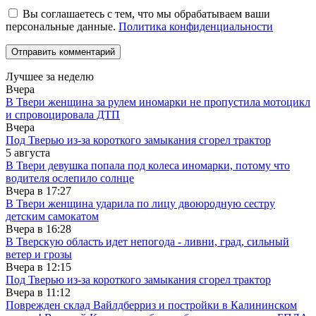
Вы соглашаетесь с тем, что мы обрабатываем ваши
персональные данные.
Политика конфиденциальности
Лучшее за неделю
Вчера
В Твери женщина за рулем иномарки не пропустила мотоцикл
и спровоцировала ДТП
Вчера
Под Тверью из-за короткого замыкания сгорел трактор
5 августа
В Твери девушка попала под колеса иномарки, потому что
водителя ослепило солнце
Вчера в
17:27
В Твери женщина ударила по лицу двоюродную сестру
детским самокатом
Вчера в
16:28
В Тверскую область идет непогода - ливни, град, сильный
ветер и грозы
Вчера в
12:15
Под Тверью из-за короткого замыкания сгорел трактор
Вчера в
11:12
Поврежден склад Вайлдберриз и постройки в Калининском