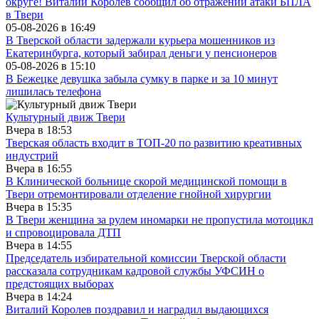
округе! Виталий Королев сообщил об отражении атаки БПЛА
в Твери
05-08-2026 в
16:49
В Тверской области задержали курьера мошенников из
Екатеринбурга, который забирал деньги у пенсионеров
05-08-2026 в
15:10
В Бежецке девушка забыла сумку в парке и за 10 минут
лишилась телефона
Культурный движ Твери
Вчера в
18:53
Тверская область входит в ТОП-20 по развитию креативных
индустрий
Вчера в
16:55
В Клинической больнице скорой медицинской помощи в
Твери отремонтировали отделение гнойной хирургии
Вчера в
15:35
В Твери женщина за рулем иномарки не пропустила мотоцикл
и спровоцировала ДТП
Вчера в
14:55
Председатель избирательной комиссии Тверской области
рассказала сотрудникам кадровой службы УФСИН о
предстоящих выборах
Вчера в
14:24
Виталий Королев поздравил и наградил выдающихся