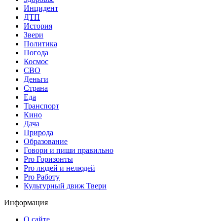
Инцидент
ДТП
История
Звери
Политика
Погода
Космос
СВО
Деньги
Страна
Еда
Транспорт
Кино
Дача
Природа
Образование
Говори и пиши правильно
Pro Горизонты
Pro людей и нелюдей
Pro Работу
Культурный движ Твери
Информация
О сайте