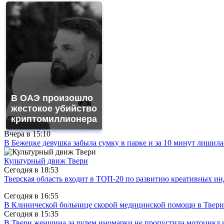
В ОАЭ произошло
жестокое убийство
криптомиллионера
Вчера в
15:10
В Бежецке девушка забыла сумку в парке и за 10 минут лишила
Культурный движ Твери
Сегодня в
18:53
Тверская область входит в ТОП-20 по развитию креативных и
Сегодня в
16:55
В Клинической больнице скорой медицинской помощи в Твери
Сегодня в
15:35
В Твери женщина за рулем иномарки не пропустила мотоцикл