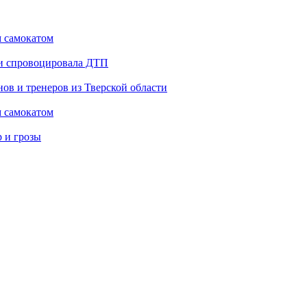
м самокатом
 и спровоцировала ДТП
ов и тренеров из Тверской области
м самокатом
р и грозы