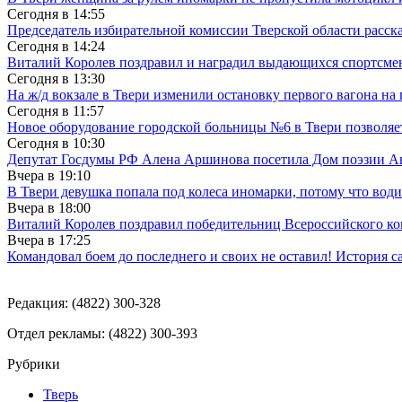
Сегодня в
14:55
Председатель избирательной комиссии Тверской области расс
Сегодня в
14:24
Виталий Королев поздравил и наградил выдающихся спортсмен
Сегодня в
13:30
На ж/д вокзале в Твери изменили остановку первого вагона н
Сегодня в
11:57
Новое оборудование городской больницы №6 в Твери позволяе
Сегодня в
10:30
Депутат Госдумы РФ Алена Аршинова посетила Дом поэзии Ан
Вчера в
19:10
В Твери девушка попала под колеса иномарки, потому что води
Вчера в
18:00
Виталий Королев поздравил победительниц Всероссийского ко
Вчера в
17:25
Командовал боем до последнего и своих не оставил! История с
Редакция: (4822) 300-328
Отдел рекламы: (4822) 300-393
Рубрики
Тверь