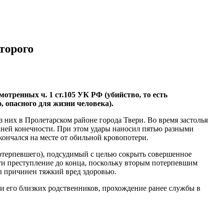
торого
тренных ч. 1 ст.105 УК РФ (убийство, то есть
, опасного для жизни человека).
з них в Пролетарском районе города Твери. Во время застолья
рхней конечности. При этом удары наносил пятью разными
ончался на месте от обильной кровопотери.
потерпевшего), подсудимый с целью сокрыть совершенное
сти преступление до конца, поскольку вторым потерпевшим
л причинен тяжкий вред здоровью.
 и его близких родственников, прохождение ранее службы в