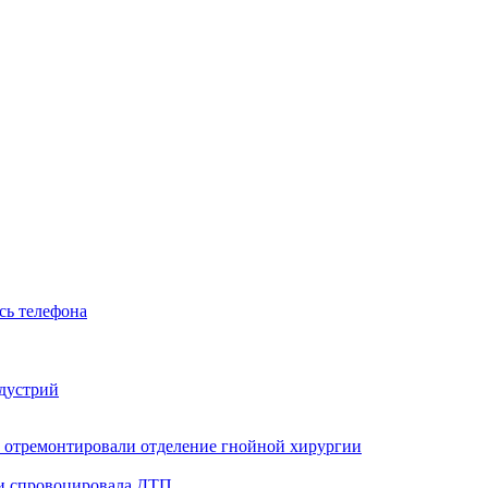
сь телефона
ндустрий
 отремонтировали отделение гнойной хирургии
 и спровоцировала ДТП