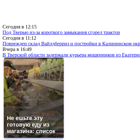
Сегодня в
12:15
Под Тверью из-за короткого замыкания сгорел трактор
Сегодня в
11:12
Поврежден склад Вайлдберриз и постройки в Калининском окр
Вчера в
16:49
В Тверской области задержали курьера мошенников из Екатери
Не ешьте эту
готовую еду из
магазина: список