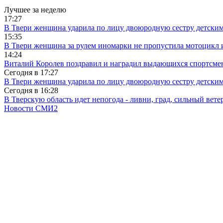
Лучшее за неделю
17:27
В Твери женщина ударила по лицу двоюродную сестру детски
15:35
В Твери женщина за рулем иномарки не пропустила мотоцикл
14:24
Виталий Королев поздравил и наградил выдающихся спортсмен
Сегодня в
17:27
В Твери женщина ударила по лицу двоюродную сестру детски
Сегодня в
16:28
В Тверскую область идет непогода - ливни, град, сильный вете
Новости СМИ2