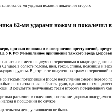
тыльника 62-мя ударами ножом и покалечил второго
ника 62-мя ударами ножом и покалечил в
вери, признан виновным в совершении преступлений, предусмо
. 111 УК РФ (умышленное причинение тяжкого вреда здоровью
ые напитки совместно с двумя потерпевшими в квартире одного и
 62 удара в область головы, шеи, груди, спины, поясницы и ве
жущим орудием. В результате полученных травм потерпевший ск
ов со вторым потерпевшим (после наступления смерти первого 
о-бытового назначения в область груди, однако он не смог дове
мощи. В результате полученных травм второму потерпевшему бы
ризнал раскаяние в содеянном, состояние здоровья подсудимого
е наград и поощрений по службе.
рательства дела, установлено не было.