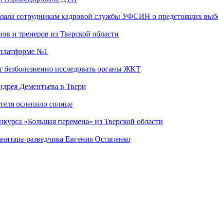
казала сотрудникам кадровой службы УФСИН о предстоящих выб
ов и тренеров из Тверской области
а платформе №1
т безболезненно исследовать органы ЖКТ
дрея Дементьева в Твери
теля ослепило солнце
нкурса «Большая перемена» из Тверской области
анитара-разведчика Евгения Остапенко