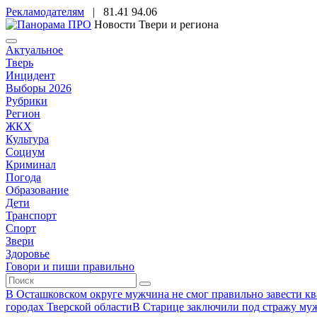
Рекламодателям
|
81.41
94.06
Новости Твери и региона
Актуальное
Тверь
Инцидент
Выборы 2026
Рубрики
Регион
ЖКХ
Культура
Социум
Криминал
Погода
Образование
Дети
Транспорт
Спорт
Звери
Здоровье
Говори и пиши правильно
В Осташковском округе мужчина не смог правильно завести ква
городах Тверской области
В Старице заключили под стражу муж