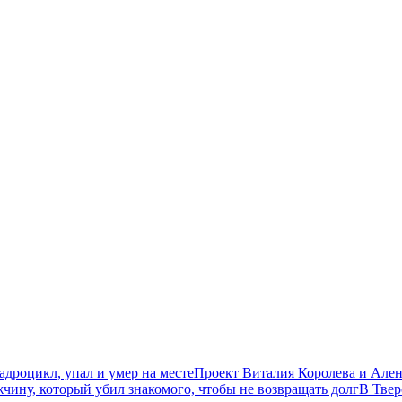
дроцикл, упал и умер на месте
Проект Виталия Королева и Ален
чину, который убил знакомого, чтобы не возвращать долг
В Твер