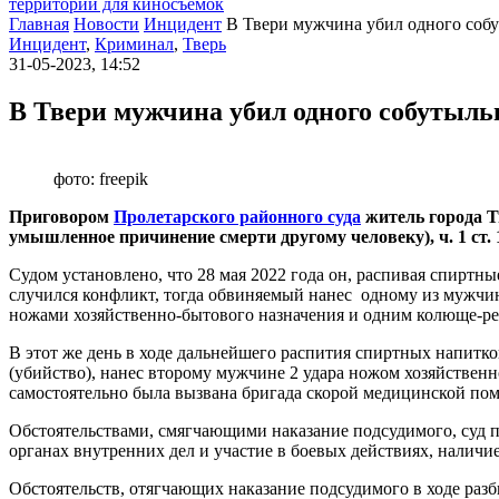
территории для киносъемок
Главная
Новости
Инцидент
В Твери мужчина убил одного собу
Инцидент
,
Криминал
,
Тверь
31-05-2023, 14:52
В Твери мужчина убил одного собутыль
фото: freepik
Приговором
Пролетарского районного суда
житель города Т
умышленное причинение смерти другому человеку), ч. 1 ст
Судом установлено, что 28 мая 2022 года он, распивая спиртн
случился конфликт, тогда обвиняемый нанес одному из мужчин
ножами хозяйственно-бытового назначения и одним колюще-ре
В этот же день в ходе дальнейшего распития спиртных напитк
(убийство), нанес второму мужчине 2 удара ножом хозяйственн
самостоятельно была вызвана бригада скорой медицинской по
Обстоятельствами, смягчающими наказание подсудимого, суд п
органах внутренних дел и участие в боевых действиях, наличи
Обстоятельств, отягчающих наказание подсудимого в ходе разби