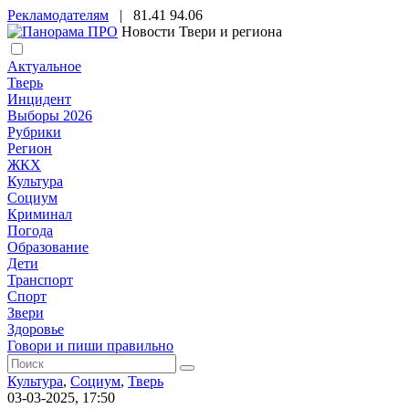
Рекламодателям
|
81.41
94.06
Новости Твери и региона
Актуальное
Тверь
Инцидент
Выборы 2026
Рубрики
Регион
ЖКХ
Культура
Социум
Криминал
Погода
Образование
Дети
Транспорт
Спорт
Звери
Здоровье
Говори и пиши правильно
Культура
,
Социум
,
Тверь
03-03-2025, 17:50