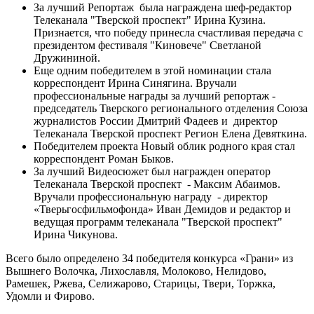
За лучший Репортаж была награждена шеф-редактор
Телеканала "Тверской проспект" Ирина Кузина.
Признается, что победу принесла счастливая передача с
президентом фестиваля "Киновече" Светланой
Дружининой.
Еще одним победителем в этой номинации стала
корреспондент Ирина Синягина. Вручали
профессиональные награды за лучший репортаж -
председатель Тверского регионального отделения Союза
журналистов России Дмитрий Фадеев и директор
Телеканала Тверской проспект Регион Елена Девяткина.
Победителем проекта Новый облик родного края стал
корреспондент Роман Быков.
За лучший Видеосюжет был награжден оператор
Телеканала Тверской проспект - Максим Абаимов.
Вручали профессиональную награду - директор
«Тверьгосфильмофонда» Иван Демидов и редактор и
ведущая программ телеканала "Тверской проспект"
Ирина Чикунова.
Всего было определено 34 победителя конкурса «Грани» из
Вышнего Волочка, Лихославля, Молоково, Нелидово,
Рамешек, Ржева, Селижарово, Старицы, Твери, Торжка,
Удомли и Фирово.