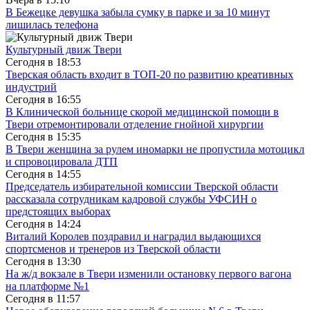
В Бежецке девушка забыла сумку в парке и за 10 минут
лишилась телефона
Культурный движ Твери
Сегодня в
18:53
Тверская область входит в ТОП-20 по развитию креативных
индустрий
Сегодня в
16:55
В Клинической больнице скорой медицинской помощи в
Твери отремонтировали отделение гнойной хирургии
Сегодня в
15:35
В Твери женщина за рулем иномарки не пропустила мотоцикл
и спровоцировала ДТП
Сегодня в
14:55
Председатель избирательной комиссии Тверской области
рассказала сотрудникам кадровой службы УФСИН о
предстоящих выборах
Сегодня в
14:24
Виталий Королев поздравил и наградил выдающихся
спортсменов и тренеров из Тверской области
Сегодня в
13:30
На ж/д вокзале в Твери изменили остановку первого вагона
на платформе №1
Сегодня в
11:57