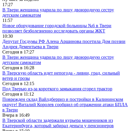
17:27
В Твери женщина ударила по лицу двоюродную сестру
детским самокатом
11:57
Новое оборудование городской больницы №6 в Твери
позволяет безболезненно исследовать органы ЖКТ
10:30
Депутат Госдумы РФ Алена Аршинова посетила Дом поэзии
Андрея Дементьева в Твери
Сегодня в
17:27
В Твери женщина ударила по лицу двоюродную сестру
детским самокатом
Сегодня в
16:28
В Тверскую область идет непогода - ливни, град, сильный
ветер и грозы
Сегодня в
12:15
Под Тверью из-за короткого замыкания сгорел трактор
Сегодня в
11:12
Поврежден склад Вайлдберриз и постройки в Калининском
округе! Виталий Королев сообщил об отражении атаки БПЛА
в Твери
Вчера в
16:49
В Тверской области задержали курьера мошенников из
Екатеринбурга, который забирал деньги у пенсионеров
Вчера в
15:10