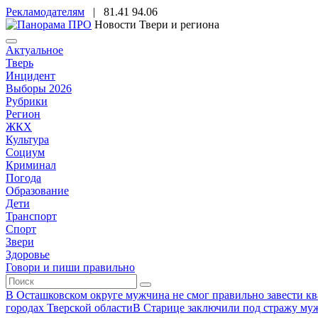
Рекламодателям
|
81.41
94.06
Новости Твери и региона
Актуальное
Тверь
Инцидент
Выборы 2026
Рубрики
Регион
ЖКХ
Культура
Социум
Криминал
Погода
Образование
Дети
Транспорт
Спорт
Звери
Здоровье
Говори и пиши правильно
В Осташковском округе мужчина не смог правильно завести ква
городах Тверской области
В Старице заключили под стражу муж