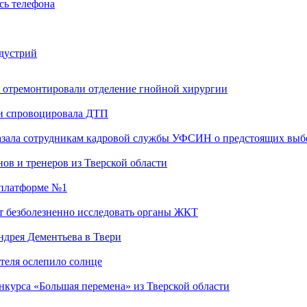
сь телефона
ндустрий
 отремонтировали отделение гнойной хирургии
 и спровоцировала ДТП
казала сотрудникам кадровой службы УФСИН о предстоящих выб
ов и тренеров из Тверской области
а платформе №1
т безболезненно исследовать органы ЖКТ
дрея Дементьева в Твери
теля ослепило солнце
нкурса «Большая перемена» из Тверской области