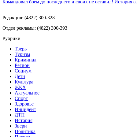
Командовал боем до последнего и своих не оставил! История с
Редакция: (4822) 300-328
Отдел рекламы: (4822) 300-393
Рубрики
Тверь
Туризм
Криминал
Регион
Социум
Дети
Культура
ЖКХ
Актуальное
Спорт
Здоровье
Инцидент
ДТП
История
Звери
Политика
Погода