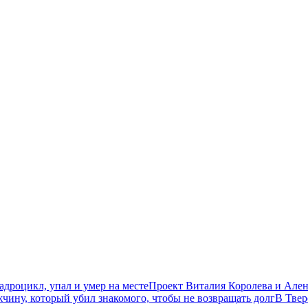
дроцикл, упал и умер на месте
Проект Виталия Королева и Ален
чину, который убил знакомого, чтобы не возвращать долг
В Твер