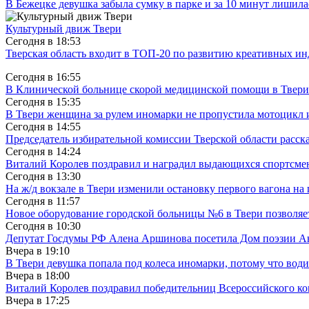
В Бежецке девушка забыла сумку в парке и за 10 минут лишила
Культурный движ Твери
Сегодня в
18:53
Тверская область входит в ТОП-20 по развитию креативных и
Сегодня в
16:55
В Клинической больнице скорой медицинской помощи в Твери
Сегодня в
15:35
В Твери женщина за рулем иномарки не пропустила мотоцикл
Сегодня в
14:55
Председатель избирательной комиссии Тверской области расс
Сегодня в
14:24
Виталий Королев поздравил и наградил выдающихся спортсмен
Сегодня в
13:30
На ж/д вокзале в Твери изменили остановку первого вагона н
Сегодня в
11:57
Новое оборудование городской больницы №6 в Твери позволяе
Сегодня в
10:30
Депутат Госдумы РФ Алена Аршинова посетила Дом поэзии Ан
Вчера в
19:10
В Твери девушка попала под колеса иномарки, потому что води
Вчера в
18:00
Виталий Королев поздравил победительниц Всероссийского ко
Вчера в
17:25