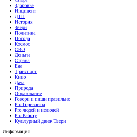
Здоровье
Инцидент
ДТП
История
Звери
Политика
Погода
Космос
СВО
Деньги
Страна
Еда
Транспорт
Кино
Дача
Природа
Образование
Говори и пиши правильно
Pro Горизонты
Pro людей и нелюдей
Pro Работу
Культурный движ Твери
Информация