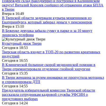
Поврежден склад Вайлдберриз и постройки в Калининском
округе! Виталий Королев сообщил об отражении атаки БПЛА
в Твери
Вчера в
16:49
В Тверской области задержали курьера мошенников из
Екатеринбурга, который забирал деньги у пенсионеров
Вчера в
15:10
В Бежецке девушка забыла сумку в парке и за 10 минут
лишилась телефона
Культурный движ Твери
Сегодня в
18:53
Тверская область входит в ТОП-20 по развитию креативных
индустрий
Сегодня в
16:55
В Клинической больнице скорой медицинской помощи в
Твери отремонтировали отделение гнойной хирургии
Сегодня в
15:35
В Твери женщина за рулем иномарки не пропустила мотоцикл
и спровоцировала ДТП
Сегодня в
14:55
Председатель избирательной комиссии Тверской области
рассказала сотрудникам кадровой службы УФСИН о
предстоящих выборах
Сегодня в
14:24