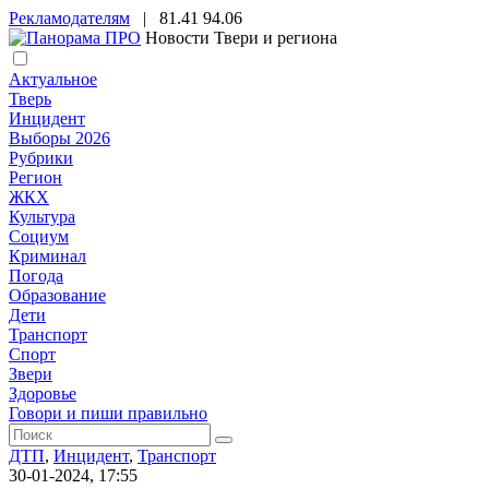
Рекламодателям
|
81.41
94.06
Новости Твери и региона
Актуальное
Тверь
Инцидент
Выборы 2026
Рубрики
Регион
ЖКХ
Культура
Социум
Криминал
Погода
Образование
Дети
Транспорт
Спорт
Звери
Здоровье
Говори и пиши правильно
ДТП
,
Инцидент
,
Транспорт
30-01-2024, 17:55