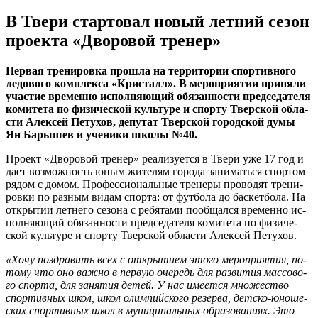
В Твери стартовал новый летний сезон
проекта «Дворовой тренер»
Пер­вая тре­ни­ров­ка про­шла на тер­ри­то­рии спор­тив­но­го
ле­до­во­го ком­плек­са «Кри­сталл». ​В ме­ро­при­я­тии при­ня­ли
уча­стие вре­мен­но ис­пол­ня­ю­щий обя­зан­но­сти пред­се­да­те­ля
ко­ми­те­та по фи­зи­че­ской куль­ту­ре и спор­ту Твер­ской об­ла­
сти Алек­сей Пе­ту­хов, де­пу­тат Твер­ской го­род­ской думы
Ян Ба­ры­шев и уче­ни­ки школы №40.
Про­ект «Дво­ро­вой тре­нер» ре­а­ли­зу­ет­ся в Твери уже 17 год и
дает воз­мож­ность юным жи­те­лям го­ро­да за­ни­мать­ся спор­том
рядом с домом. Про­фес­си­о­наль­ные тре­не­ры про­во­дят тре­ни­
ров­ки по раз­ным видам спор­та: от фут­бо­ла до бас­кет­бо­ла. На
от­кры­тии лет­не­го се­зо­на с ре­бя­та­ми по­об­щал­ся ​вре­мен­но ис­
пол­ня­ю­щий обя­зан­но­сти пред­се­да­те­ля ко­ми­те­та по фи­зи­че­
ской куль­ту­ре и спор­ту Твер­ской об­ла­сти Алек­сей Пе­ту­хов.
«Хо­чу по­здра­вить всех с от­кры­ти­ем этого ме­ро­при­я­тия, по­
то­му что оно важно в первую оче­редь для раз­ви­тия мас­со­во­
го спор­та, для за­ня­тия детей. У нас име­ет­ся мно­же­ство
спор­тив­ных школ, школ олим­пий­ско­го ре­зер­ва, дет­ско-юно­ше­
ских спор­тив­ных школ в му­ни­ци­паль­ных об­ра­зо­ва­ни­ях. Это