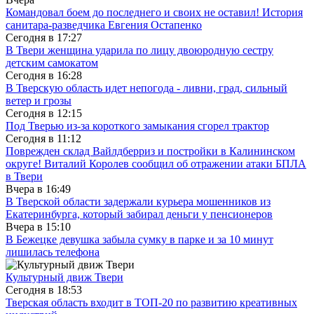
Командовал боем до последнего и своих не оставил! История
санитара-разведчика Евгения Остапенко
Сегодня в
17:27
В Твери женщина ударила по лицу двоюродную сестру
детским самокатом
Сегодня в
16:28
В Тверскую область идет непогода - ливни, град, сильный
ветер и грозы
Сегодня в
12:15
Под Тверью из-за короткого замыкания сгорел трактор
Сегодня в
11:12
Поврежден склад Вайлдберриз и постройки в Калининском
округе! Виталий Королев сообщил об отражении атаки БПЛА
в Твери
Вчера в
16:49
В Тверской области задержали курьера мошенников из
Екатеринбурга, который забирал деньги у пенсионеров
Вчера в
15:10
В Бежецке девушка забыла сумку в парке и за 10 минут
лишилась телефона
Культурный движ Твери
Сегодня в
18:53
Тверская область входит в ТОП-20 по развитию креативных