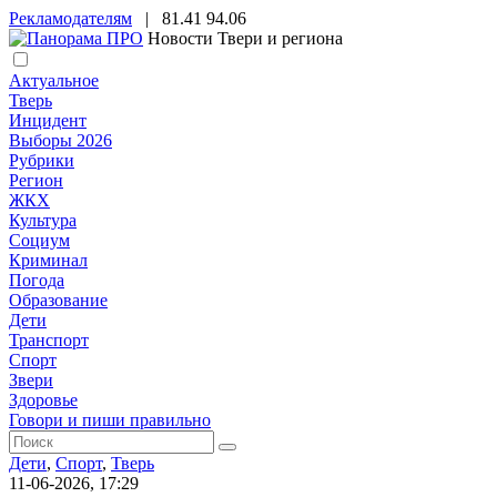
Рекламодателям
|
81.41
94.06
Новости Твери и региона
Актуальное
Тверь
Инцидент
Выборы 2026
Рубрики
Регион
ЖКХ
Культура
Социум
Криминал
Погода
Образование
Дети
Транспорт
Спорт
Звери
Здоровье
Говори и пиши правильно
Дети
,
Спорт
,
Тверь
11-06-2026, 17:29