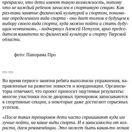
пре­крас­но, что дети имеют такую воз­мож­ность, по­то­му
что не каж­дый ре­бе­нок за­чис­лен в спор­тив­ную сек­цию. Как
раз-та­ки за­ня­тие фи­зи­че­ской куль­ту­рой и спор­том, по­ни­ма­
ние опре­де­лен­но­го вида спор­та - оно дает тол­чок в бу­ду­щем к
вы­бо­ру своего вида спор­та, куда можно пойти и стать бу­ду­
щим чем­пи­о­ном», - подчеркнул Алек­сей Пе­ту­хов, врио пред­се­
да­те­ля ко­ми­те­та по фи­зи­че­ской куль­ту­ре и спор­ту Твер­ской
об­ла­сти­.
фото: Панорама Про
Во время пер­во­го за­ня­тия ре­бя­та вы­пол­ни­ли упраж­не­ния, на­
прав­лен­ные на раз­ви­тие лов­ко­сти и ко­ор­ди­на­ции. Ор­га­ни­за­
то­ры от­ме­ча­ют, что про­ект при­но­сит ощу­ти­мые ре­зуль­та­ты:
мно­гие участ­ни­ки после дво­ро­вых тре­ни­ро­вок за­пи­сы­ва­ют­ся
в спор­тив­ные сек­ции, а неко­то­рые даже до­сти­га­ют се­рьез­ных
успе­хов.
«После таких тре­ни­ро­вок дети часто спра­ши­ва­ют куда им
лучше пойти, на какие виды спор­та. И в за­ви­си­мо­сти от воз­
рас­та, даем рекомендации. Это может быть ка­кая-то лег­кая