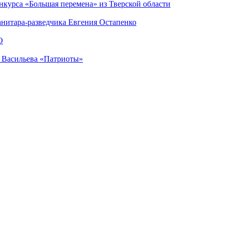
нкурса «Большая перемена» из Тверской области
анитара-разведчика Евгения Остапенко
О
а Васильева «Патриоты»