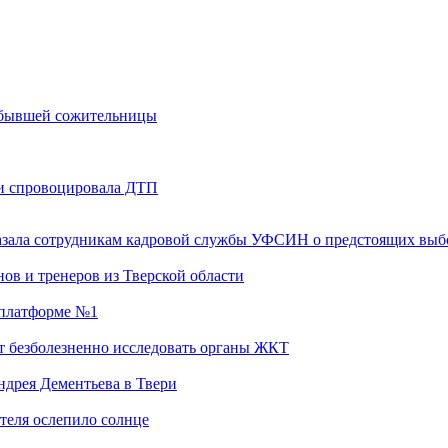
м бывшей сожительницы
 и спровоцировала ДТП
казала сотрудникам кадровой службы УФСИН о предстоящих выб
ов и тренеров из Тверской области
а платформе №1
т безболезненно исследовать органы ЖКТ
дрея Дементьева в Твери
теля ослепило солнце