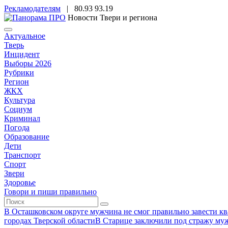
Рекламодателям
|
80.93
93.19
Новости Твери и региона
Актуальное
Тверь
Инцидент
Выборы 2026
Рубрики
Регион
ЖКХ
Культура
Социум
Криминал
Погода
Образование
Дети
Транспорт
Спорт
Звери
Здоровье
Говори и пиши правильно
В Осташковском округе мужчина не смог правильно завести ква
городах Тверской области
В Старице заключили под стражу муж