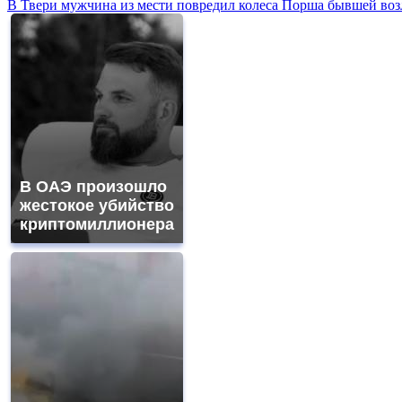
В Твери мужчина из мести повредил колеса Порша бывшей воз
В ОАЭ произошло
жестокое убийство
криптомиллионера