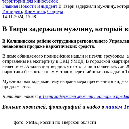
территории для киносъемок
Главная
Новости
Инцидент
В Твери задержали мужчину, кото
Инцидент
,
Криминал
,
Социум
14-11-2024, 15:58
В Твери задержали мужчину, который 
В Калининском районе сотрудники регионального Управлени
незаконной продаже наркотических средств.
В доме обвиняемого полицейские нашли и изъяли гроубоксы, а
отправлены на экспертизу в ЭКЦ УМВД. В городской квартире
веществом. Анализ подтвердил, что это гашиш общей массой 2
наркотики бесконтактным методом через тайники-закладки в Т
Мужчина был задержан, ему избрана мера пресечения в виде за
продолжается.
Читайте также:
в Твери задержали мужчину, который предл
Больше новостей, фотографий и видео в
нашем Те
фото: УМВД России по Тверской области