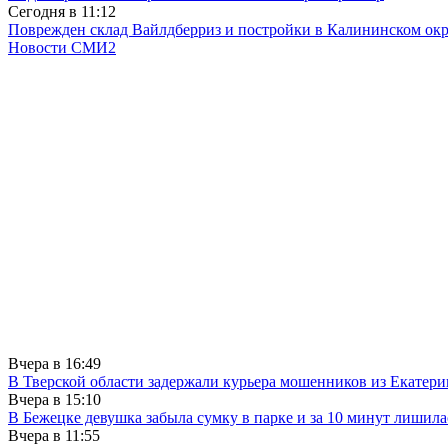
Сегодня в
11:12
Поврежден склад Вайлдберриз и постройки в Калининском окр
Новости СМИ2
Вчера в
16:49
В Тверской области задержали курьера мошенников из Екатери
Вчера в
15:10
В Бежецке девушка забыла сумку в парке и за 10 минут лишила
Вчера в
11:55