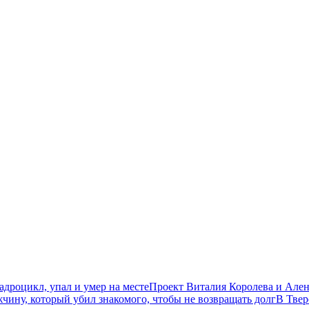
дроцикл, упал и умер на месте
Проект Виталия Королева и Ален
чину, который убил знакомого, чтобы не возвращать долг
В Твер