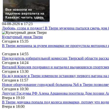
Все новости по
падению вертолета на
Кавказе: читать здесь
04-08-2026 в
17:23
Любовь, ссора и поджог! В Твери мужчина пытался сжечь до
Культурный движ Твери
Сегодня в
15:35
В Твери женщина за рулем иномарки не пропустила мотоцикл
Сегодня в
14:55
Председатель избирательной комиссии Тверской области расс
Сегодня в
14:24
Виталий Королев поздравил и наградил выдающихся спортсмен
Сегодня в
13:30
На ж/д вокзале в Твери изменили остановку первого вагона н
Сегодня в
11:57
Новое оборудование городской больницы №6 в Твери позволяе
Сегодня в
10:30
Депутат Госдумы РФ Алена Аршинова посетила Дом поэзии Ан
Вчера в
19:10
В Твери девушка попала под колеса иномарки, потому что води
Вчера в
18:00