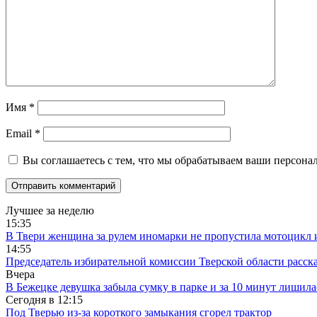
Имя
*
Email
*
Вы соглашаетесь с тем, что мы обрабатываем ваши персона
Лучшее за неделю
15:35
В Твери женщина за рулем иномарки не пропустила мотоцикл
14:55
Председатель избирательной комиссии Тверской области расс
Вчера
В Бежецке девушка забыла сумку в парке и за 10 минут лишила
Сегодня в
12:15
Под Тверью из-за короткого замыкания сгорел трактор