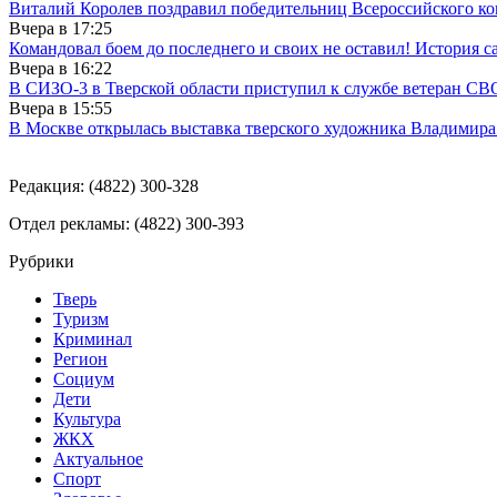
Виталий Королев поздравил победительниц Всероссийского ко
Вчера в
17:25
Командовал боем до последнего и своих не оставил! История с
Вчера в
16:22
В СИЗО-3 в Тверской области приступил к службе ветеран СВ
Вчера в
15:55
В Москве открылась выставка тверского художника Владимир
Редакция: (4822) 300-328
Отдел рекламы: (4822) 300-393
Рубрики
Тверь
Туризм
Криминал
Регион
Социум
Дети
Культура
ЖКХ
Актуальное
Спорт