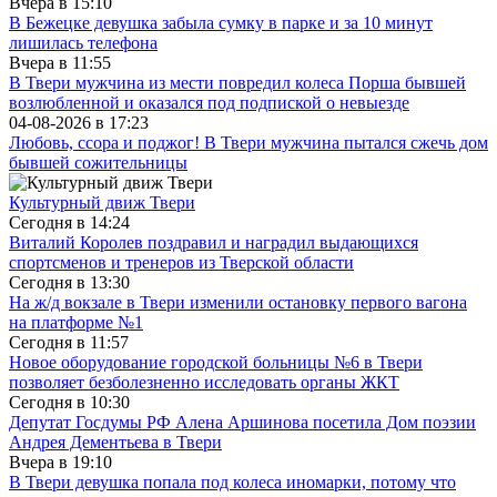
Вчера в
15:10
В Бежецке девушка забыла сумку в парке и за 10 минут
лишилась телефона
Вчера в
11:55
В Твери мужчина из мести повредил колеса Порша бывшей
возлюбленной и оказался под подпиской о невыезде
04-08-2026 в
17:23
Любовь, ссора и поджог! В Твери мужчина пытался сжечь дом
бывшей сожительницы
Культурный движ Твери
Сегодня в
14:24
Виталий Королев поздравил и наградил выдающихся
спортсменов и тренеров из Тверской области
Сегодня в
13:30
На ж/д вокзале в Твери изменили остановку первого вагона
на платформе №1
Сегодня в
11:57
Новое оборудование городской больницы №6 в Твери
позволяет безболезненно исследовать органы ЖКТ
Сегодня в
10:30
Депутат Госдумы РФ Алена Аршинова посетила Дом поэзии
Андрея Дементьева в Твери
Вчера в
19:10
В Твери девушка попала под колеса иномарки, потому что