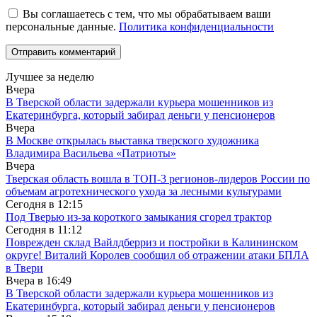
Вы соглашаетесь с тем, что мы обрабатываем ваши
персональные данные.
Политика конфиденциальности
Лучшее за неделю
Вчера
В Тверской области задержали курьера мошенников из
Екатеринбурга, который забирал деньги у пенсионеров
Вчера
В Москве открылась выставка тверского художника
Владимира Васильева «Патриоты»
Вчера
Тверская область вошла в ТОП-3 регионов-лидеров России по
объемам агротехнического ухода за лесными культурами
Сегодня в
12:15
Под Тверью из-за короткого замыкания сгорел трактор
Сегодня в
11:12
Поврежден склад Вайлдберриз и постройки в Калининском
округе! Виталий Королев сообщил об отражении атаки БПЛА
в Твери
Вчера в
16:49
В Тверской области задержали курьера мошенников из
Екатеринбурга, который забирал деньги у пенсионеров