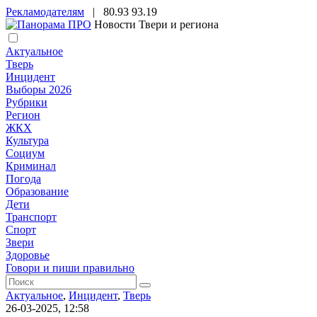
Рекламодателям
|
80.93
93.19
Новости Твери и региона
Актуальное
Тверь
Инцидент
Выборы 2026
Рубрики
Регион
ЖКХ
Культура
Социум
Криминал
Погода
Образование
Дети
Транспорт
Спорт
Звери
Здоровье
Говори и пиши правильно
Актуальное
,
Инцидент
,
Тверь
26-03-2025, 12:58