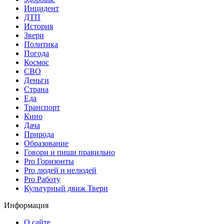
Инцидент
ДТП
История
Звери
Политика
Погода
Космос
СВО
Деньги
Страна
Еда
Транспорт
Кино
Дача
Природа
Образование
Говори и пиши правильно
Pro Горизонты
Pro людей и нелюдей
Pro Работу
Культурный движ Твери
Информация
О сайте