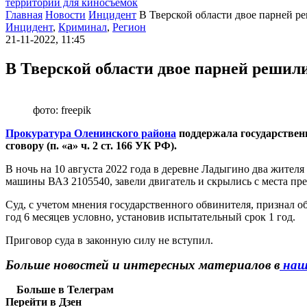
территории для киносъемок
Главная
Новости
Инцидент
В Тверской области двое парней р
Инцидент
,
Криминал
,
Регион
21-11-2022, 11:45
В Тверской области двое парней решил
фото: freepik
Прокуратура Оленинского района
поддержала государствен
сговору (п. «а» ч. 2 ст. 166 УК РФ).
В ночь на 10 августа 2022 года в деревне Ладыгино два жител
машины ВАЗ 2105540, завели двигатель и скрылись с места пре
Суд, с учетом мнения государственного обвинителя, признал
год 6 месяцев условно, установив испытательный срок 1 год.
Приговор суда в законную силу не вступил.
Больше новостей и интересных материалов в
наше
Больше в Телеграм
Перейти в Дзен