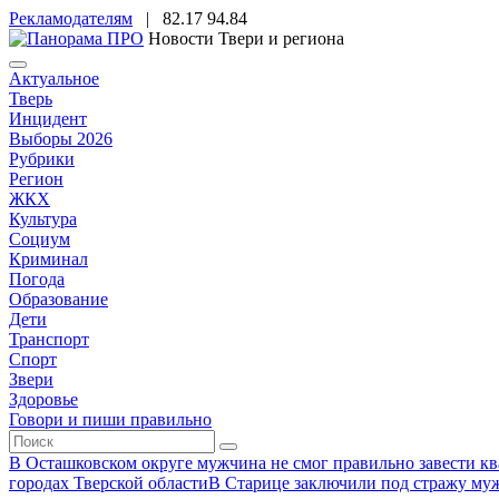
Рекламодателям
|
82.17
94.84
Новости Твери и региона
Актуальное
Тверь
Инцидент
Выборы 2026
Рубрики
Регион
ЖКХ
Культура
Социум
Криминал
Погода
Образование
Дети
Транспорт
Спорт
Звери
Здоровье
Говори и пиши правильно
В Осташковском округе мужчина не смог правильно завести ква
городах Тверской области
В Старице заключили под стражу муж