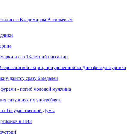
ретились с Владимиром Васильевым
одчики
арина
марки и его 13-летний пассажир
Всероссийской акции, приуроченной ко Дню физкультурника
джиу-джитсу сразу 6 медалей
я фурами - погиб молодой мужчина
ких ситуациях их употреблять
аты Государственной Думы
артфонов в ПВЗ
ндустрий