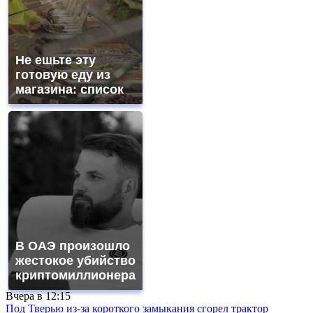
Не ешьте эту
готовую еду из
магазина: список
В ОАЭ произошло
жестокое убийство
криптомиллионера
Вчера в
12:15
Под Тверью из-за короткого замыкания сгорел трактор