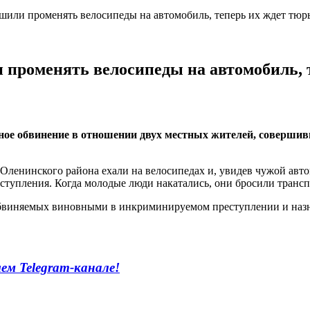
ешили променять велосипеды на автомобиль, теперь их ждет тюр
и променять велосипеды на автомобиль, 
ное обвинение в отношении двух местных жителей, совершив
я Оленинского района ехали на велосипедах и, увидев чужой авт
ступления. Когда молодые люди накатались, они бросили транспо
 обвиняемых виновными в инкриминируемом преступлении и назн
м Telegram-канале!