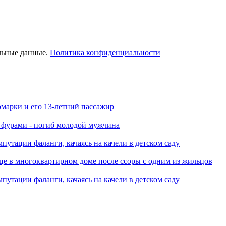
льные данные.
Политика конфиденциальности
марки и его 13-летний пассажир
я фурами - погиб молодой мужчина
путации фаланги, качаясь на качели в детском саду
це в многоквартирном доме после ссоры с одним из жильцов
путации фаланги, качаясь на качели в детском саду