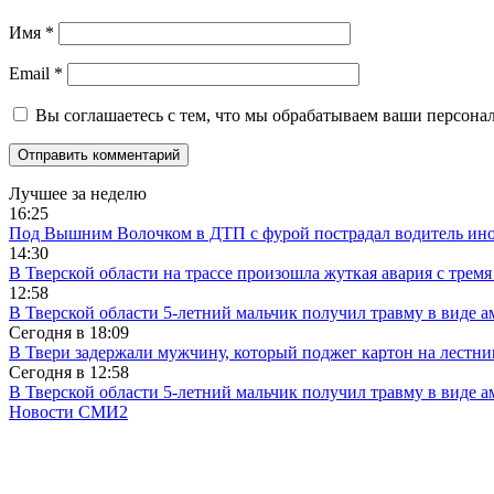
Имя
*
Email
*
Вы соглашаетесь с тем, что мы обрабатываем ваши персона
Лучшее за неделю
16:25
Под Вышним Волочком в ДТП с фурой пострадал водитель ино
14:30
В Тверской области на трассе произошла жуткая авария с трем
12:58
В Тверской области 5-летний мальчик получил травму в виде ам
Сегодня в
18:09
В Твери задержали мужчину, который поджег картон на лестни
Сегодня в
12:58
В Тверской области 5-летний мальчик получил травму в виде ам
Новости СМИ2