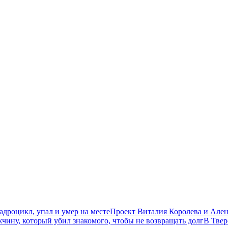
дроцикл, упал и умер на месте
Проект Виталия Королева и Ален
чину, который убил знакомого, чтобы не возвращать долг
В Твер