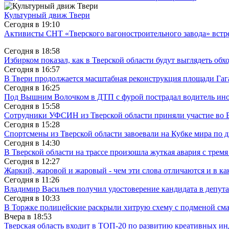
Культурный движ Твери
Сегодня в
19:10
Активисты СНТ «Тверского вагоностроительного завода» вст
Сегодня в
18:58
Избирком показал, как в Тверской области будут выглядеть обх
Сегодня в
16:57
В Твери продолжается масштабная реконструкция площади Гаг
Сегодня в
16:25
Под Вышним Волочком в ДТП с фурой пострадал водитель ино
Сегодня в
15:58
Сотрудники УФСИН из Тверской области приняли участие во 
Сегодня в
15:28
Спортсмены из Тверской области завоевали на Кубке мира по 
Сегодня в
14:30
В Тверской области на трассе произошла жуткая авария с трем
Сегодня в
12:27
Жаркий, жаровой и жаровый - чем эти слова отличаются и в ка
Сегодня в
11:26
Владимир Васильев получил удостоверение кандидата в депут
Сегодня в
10:33
В Торжке полицейские раскрыли хитрую схему с подменой см
Вчера в
18:53
Тверская область входит в ТОП-20 по развитию креативных и