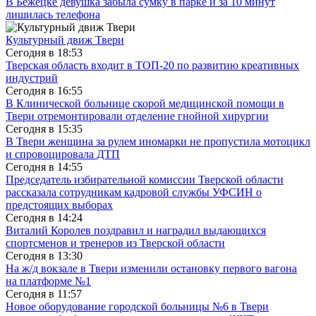
В Бежецке девушка забыла сумку в парке и за 10 минут
лишилась телефона
Культурный движ Твери
Сегодня в
18:53
Тверская область входит в ТОП-20 по развитию креативных
индустрий
Сегодня в
16:55
В Клинической больнице скорой медицинской помощи в
Твери отремонтировали отделение гнойной хирургии
Сегодня в
15:35
В Твери женщина за рулем иномарки не пропустила мотоцикл
и спровоцировала ДТП
Сегодня в
14:55
Председатель избирательной комиссии Тверской области
рассказала сотрудникам кадровой службы УФСИН о
предстоящих выборах
Сегодня в
14:24
Виталий Королев поздравил и наградил выдающихся
спортсменов и тренеров из Тверской области
Сегодня в
13:30
На ж/д вокзале в Твери изменили остановку первого вагона
на платформе №1
Сегодня в
11:57
Новое оборудование городской больницы №6 в Твери