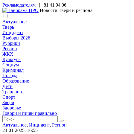
Рекламодателям
|
81.41
94.06
Новости Твери и региона
Актуальное
Тверь
Инцидент
Выборы 2026
Рубрики
Регион
ЖКХ
Культура
Социум
Криминал
Погода
Образование
Дети
Транспорт
Спорт
Звери
Здоровье
Говори и пиши правильно
Актуальное
,
Инцидент
,
Регион
23-01-2025, 16:55