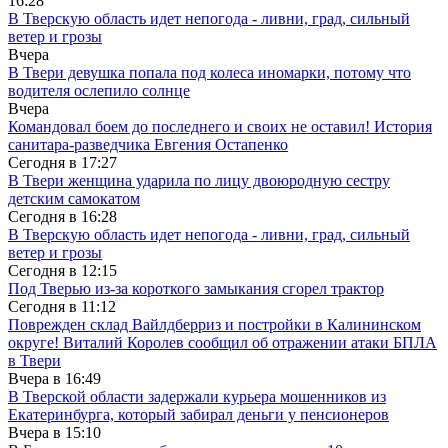
16:28
В Тверскую область идет непогода - ливни, град, сильный
ветер и грозы
Вчера
В Твери девушка попала под колеса иномарки, потому что
водителя ослепило солнце
Вчера
Командовал боем до последнего и своих не оставил! История
санитара-разведчика Евгения Остапенко
Сегодня в
17:27
В Твери женщина ударила по лицу двоюродную сестру
детским самокатом
Сегодня в
16:28
В Тверскую область идет непогода - ливни, град, сильный
ветер и грозы
Сегодня в
12:15
Под Тверью из-за короткого замыкания сгорел трактор
Сегодня в
11:12
Поврежден склад Вайлдберриз и постройки в Калининском
округе! Виталий Королев сообщил об отражении атаки БПЛА
в Твери
Вчера в
16:49
В Тверской области задержали курьера мошенников из
Екатеринбурга, который забирал деньги у пенсионеров
Вчера в
15:10