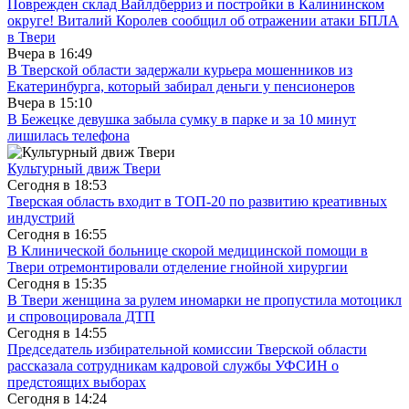
Поврежден склад Вайлдберриз и постройки в Калининском
округе! Виталий Королев сообщил об отражении атаки БПЛА
в Твери
Вчера в
16:49
В Тверской области задержали курьера мошенников из
Екатеринбурга, который забирал деньги у пенсионеров
Вчера в
15:10
В Бежецке девушка забыла сумку в парке и за 10 минут
лишилась телефона
Культурный движ Твери
Сегодня в
18:53
Тверская область входит в ТОП-20 по развитию креативных
индустрий
Сегодня в
16:55
В Клинической больнице скорой медицинской помощи в
Твери отремонтировали отделение гнойной хирургии
Сегодня в
15:35
В Твери женщина за рулем иномарки не пропустила мотоцикл
и спровоцировала ДТП
Сегодня в
14:55
Председатель избирательной комиссии Тверской области
рассказала сотрудникам кадровой службы УФСИН о
предстоящих выборах
Сегодня в
14:24