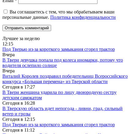
Email
*
Вы соглашаетесь с тем, что мы обрабатываем ваши
персональные данные.
Политика конфиденциальности
Лучшее за неделю
12:15
Под Тверью из-за короткого замыкания сгорел трактор
Вчера
В Твери девушка попала под колеса иномарки, потому что
водителя ослепило солнце
Вчера
Виталий Королев поздравил победительниц Всероссийского
конкурса «Большая перемена» из Тверской области
Сегодня в
17:27
В Твери женщина ударила по лицу двоюродную сестру
детским самокатом
Сегодня в
16:28
В Тверскую область идет непогода - ливни, град, сильный
ветер и грозы
Сегодня в
12:15
Под Тверью из-за короткого замыкания сгорел трактор
Сегодня в
11:12