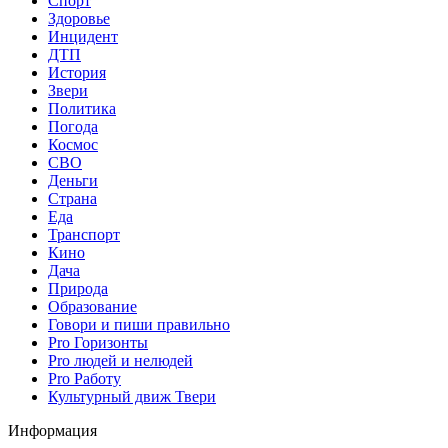
Спорт
Здоровье
Инцидент
ДТП
История
Звери
Политика
Погода
Космос
СВО
Деньги
Страна
Еда
Транспорт
Кино
Дача
Природа
Образование
Говори и пиши правильно
Pro Горизонты
Pro людей и нелюдей
Pro Работу
Культурный движ Твери
Информация