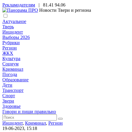
Рекламодателям
|
81.41
94.06
Новости Твери и региона
Актуальное
Тверь
Инцидент
Выборы 2026
Рубрики
Регион
ЖКХ
Культура
Социум
Криминал
Погода
Образование
Дети
Транспорт
Спорт
Звери
Здоровье
Говори и пиши правильно
Инцидент
,
Криминал
,
Регион
19-06-2023, 15:18