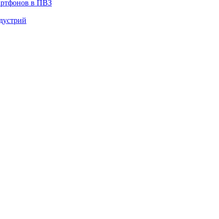
артфонов в ПВЗ
ндустрий