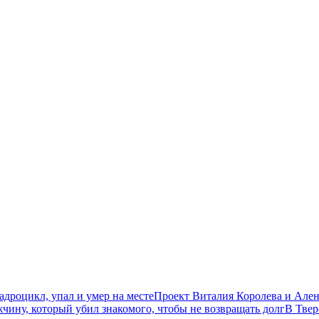
дроцикл, упал и умер на месте
Проект Виталия Королева и Ален
чину, который убил знакомого, чтобы не возвращать долг
В Твер