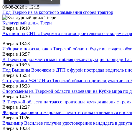
06-08-2026 в
12:15
Под Тверью из-за короткого замыкания сгорел трактор
Культурный движ Твери
Вчера в
19:10
Активисты СНТ «Тверского вагоностроительного завода» вст
Вчера в
18:58
Избирком показал, как в Тверской области будут выглядеть обх
Вчера в
16:57
В Твери продолжается масштабная реконструкция площади Гаг
Вчера в
16:25
Под Вышним Волочком в ДТП с фурой пострадал водитель ино
Вчера в
15:58
Сотрудники УФСИН из Тверской области приняли участие во 
Вчера в
15:28
Спортсмены из Тверской области завоевали на Кубке мира по 
Вчера в
14:30
В Тверской области на трассе произошла жуткая авария с трем
Вчера в
12:27
Жаркий, жаровой и жаровый - чем эти слова отличаются и в ка
Вчера в
11:26
Владимир Васильев получил удостоверение кандидата в депут
Вчера в
10:33