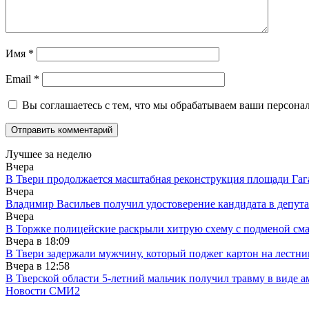
Имя
*
Email
*
Вы соглашаетесь с тем, что мы обрабатываем ваши персона
Лучшее за неделю
Вчера
В Твери продолжается масштабная реконструкция площади Гаг
Вчера
Владимир Васильев получил удостоверение кандидата в депут
Вчера
В Торжке полицейские раскрыли хитрую схему с подменой см
Вчера в
18:09
В Твери задержали мужчину, который поджег картон на лестни
Вчера в
12:58
В Тверской области 5-летний мальчик получил травму в виде ам
Новости СМИ2