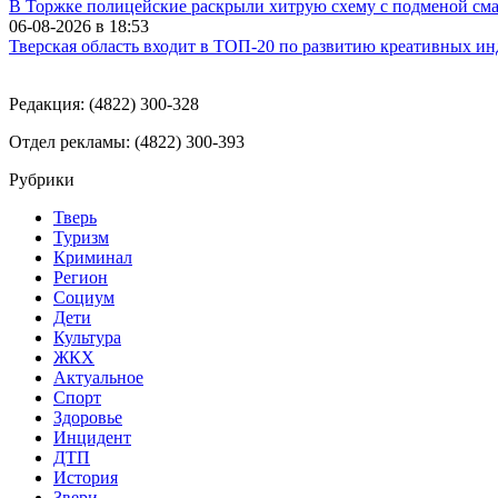
В Торжке полицейские раскрыли хитрую схему с подменой см
06-08-2026 в
18:53
Тверская область входит в ТОП-20 по развитию креативных и
Редакция: (4822) 300-328
Отдел рекламы: (4822) 300-393
Рубрики
Тверь
Туризм
Криминал
Регион
Социум
Дети
Культура
ЖКХ
Актуальное
Спорт
Здоровье
Инцидент
ДТП
История
Звери