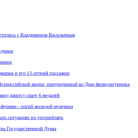
ретились с Владимиром Васильевым
одчики
арина
марки и его 13-летний пассажир
Всероссийской акции, приуроченной ко Дню физкультурника
джиу-джитсу сразу 6 медалей
я фурами - погиб молодой мужчина
ких ситуациях их употреблять
аты Государственной Думы