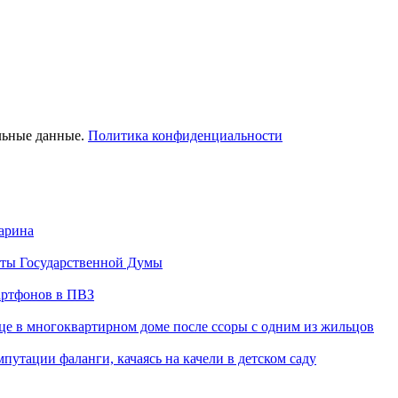
льные данные.
Политика конфиденциальности
арина
аты Государственной Думы
артфонов в ПВЗ
це в многоквартирном доме после ссоры с одним из жильцов
путации фаланги, качаясь на качели в детском саду