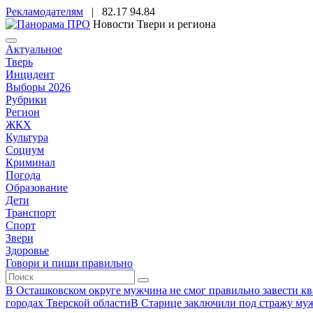
Рекламодателям
|
82.17
94.84
Новости Твери и региона
Актуальное
Тверь
Инцидент
Выборы 2026
Рубрики
Регион
ЖКХ
Культура
Социум
Криминал
Погода
Образование
Дети
Транспорт
Спорт
Звери
Здоровье
Говори и пиши правильно
В Осташковском округе мужчина не смог правильно завести ква
городах Тверской области
В Старице заключили под стражу муж