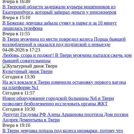
Вчера в
16:49
В Тверской области задержали курьера мошенников из
Екатеринбурга, который забирал деньги у пенсионеров
Вчера в
15:10
В Бежецке девушка забыла сумку в парке и за 10 минут
лишилась телефона
Вчера в
11:55
В Твери мужчина из мести повредил колеса Порша бывшей
возлюбленной и оказался под подпиской о невыезде
04-08-2026 в
17:23
Любовь, ссора и поджог! В Твери мужчина пытался сжечь дом
бывшей сожительницы
Культурный движ Твери
Сегодня в
13:30
На ж/д вокзале в Твери изменили остановку первого вагона
на платформе №1
Сегодня в
11:57
Новое оборудование городской больницы №6 в Твери
позволяет безболезненно исследовать органы ЖКТ
Сегодня в
10:30
Депутат Госдумы РФ Алена Аршинова посетила Дом поэзии
Андрея Дементьева в Твери
Вчера в
19:10
В Твери девушка попала под колеса иномарки, потому что