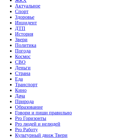
ЖКХ
Актуальное
Спорт
Здоровье
Инцидент
ДТП
История
Звери
Политика
Погода
Космос
СВО
Деньги
Страна
Еда
Транспорт
Кино
Дача
Природа
Образование
Говори и пиши правильно
Pro Горизонты
Pro людей и нелюдей
Pro Работу
Культурный движ Твери