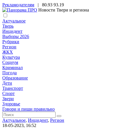
Рекламодателям
|
80.93
93.19
Новости Твери и региона
Актуальное
Тверь
Инцидент
Выборы 2026
Рубрики
Регион
ЖКХ
Культура
Социум
Криминал
Погода
Образование
Дети
Транспорт
Спорт
Звери
Здоровье
Говори и пиши правильно
Актуальное
,
Инцидент
,
Регион
18-05-2023, 16:52