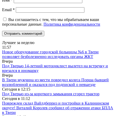
Имя
*
Email
*
Вы соглашаетесь с тем, что мы обрабатываем ваши
персональные данные.
Политика конфиденциальности
Лучшее за неделю
11:57
Новое оборудование городской больницы №6 в Твери
позволяет безболезненно исследовать органы ЖКТ
Вчера
Под Тверью 14-летний мотоциклист вылетел на встречку и
врезался в иномарку
Вчера
В Твери мужчина из мести повредил колеса Порша бывшей
возлюбленной и оказался под подпиской о невыезде
Сегодня в
12:15
Под Тверью из-за короткого замыкания сгорел трактор
Сегодня в
11:12
Поврежден склад Вайлдберриз и постройки в Калининском
округе! Виталий Королев сообщил об отражении атаки БПЛА
в Твери