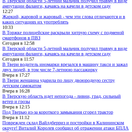
В Тверской области 5-летний мальчик получил травму в виде
ампутации фаланги, качаясь на качели в детском саду
12:27
Жаркий, жаровой и жаровый - чем эти слова отличаются и в
каких ситуациях их употреблять
10:33
В Торжке полицейские раскрыли хитрую схему с подменой
смартфонов в ПВЗ
Сегодня в
12:58
В Тверской области 5-летний мальчик получил травму в виде
ампутации фаланги, качаясь на качели в детском саду
Сегодня в
11:57
В Твери водитель иномарки врезался в машину такси и зажал
двух людей, в том числе 7-летнюю пассажирку
Вчера в
17:27
В Твери женщина ударила по лицу двоюродную сестру
детским самокатом
Вчера в
16:28
В Тверскую область идет непогода - ливни, град, сильный
ветер и грозы
Вчера в
12:15
Под Тверью из-за короткого замыкания сгорел трактор
Вчера в
11:12
Поврежден склад Вайлдберриз и постройки в Калининском
округе! Виталий Королев сообщил об отражении атаки БПЛА