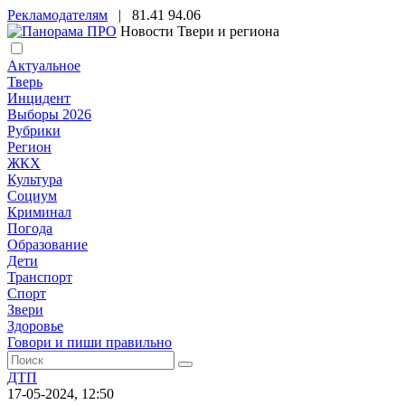
Рекламодателям
|
81.41
94.06
Новости Твери и региона
Актуальное
Тверь
Инцидент
Выборы 2026
Рубрики
Регион
ЖКХ
Культура
Социум
Криминал
Погода
Образование
Дети
Транспорт
Спорт
Звери
Здоровье
Говори и пиши правильно
ДТП
17-05-2024, 12:50