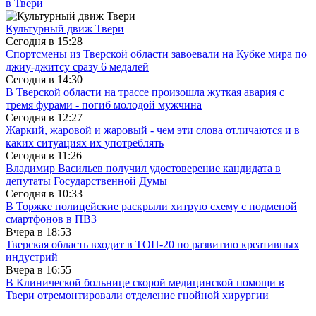
в Твери
Культурный движ Твери
Сегодня в
15:28
Спортсмены из Тверской области завоевали на Кубке мира по
джиу-джитсу сразу 6 медалей
Сегодня в
14:30
В Тверской области на трассе произошла жуткая авария с
тремя фурами - погиб молодой мужчина
Сегодня в
12:27
Жаркий, жаровой и жаровый - чем эти слова отличаются и в
каких ситуациях их употреблять
Сегодня в
11:26
Владимир Васильев получил удостоверение кандидата в
депутаты Государственной Думы
Сегодня в
10:33
В Торжке полицейские раскрыли хитрую схему с подменой
смартфонов в ПВЗ
Вчера в
18:53
Тверская область входит в ТОП-20 по развитию креативных
индустрий
Вчера в
16:55
В Клинической больнице скорой медицинской помощи в
Твери отремонтировали отделение гнойной хирургии