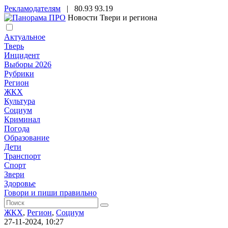
Рекламодателям
|
80.93
93.19
Новости Твери и региона
Актуальное
Тверь
Инцидент
Выборы 2026
Рубрики
Регион
ЖКХ
Культура
Социум
Криминал
Погода
Образование
Дети
Транспорт
Спорт
Звери
Здоровье
Говори и пиши правильно
ЖКХ
,
Регион
,
Социум
27-11-2024, 10:27