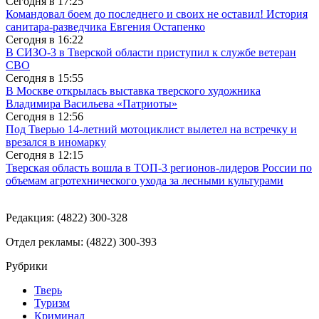
Сегодня в
17:25
Командовал боем до последнего и своих не оставил! История
санитара-разведчика Евгения Остапенко
Сегодня в
16:22
В СИЗО-3 в Тверской области приступил к службе ветеран
СВО
Сегодня в
15:55
В Москве открылась выставка тверского художника
Владимира Васильева «Патриоты»
Сегодня в
12:56
Под Тверью 14-летний мотоциклист вылетел на встречку и
врезался в иномарку
Сегодня в
12:15
Тверская область вошла в ТОП-3 регионов-лидеров России по
объемам агротехнического ухода за лесными культурами
Редакция: (4822) 300-328
Отдел рекламы: (4822) 300-393
Рубрики
Тверь
Туризм
Криминал