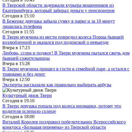
В Тверской области задержали курьера мошенников из
Екатеринбурга, который забирал деньги у пенсионеров
Сегодня в
15:10
В Бежецке девушка забыла сумку в парке и за 10 минут
лишилась телефона
Сегодня в
11:55
В Твери мужчина из мести повредил колеса Порша бывшей
возлюбленной и оказался под подпиской о невыезде
Вчера в
17:23
Любовь, ссора и поджог! В Твери мужчина пытался сжечь дом
бывшей сожительницы
Вчера в
15:28
В Твери мужчина пришел в гости к семейной паре, а остался с
травмами и без денег
Вчера в
12:50
Эксперты рассказали как правильно выбирать арбузы
Культурный движ Твери
Сегодня в
19:10
В Твери девушка попала под колеса иномарки, потому что
водителя ослепило солнце
Сегодня в
18:00
Виталий Королев поздравил победительниц Всероссийского
конкурса «Большая перемена» из Тверской области