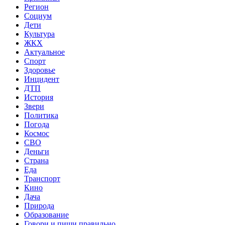
Регион
Социум
Дети
Культура
ЖКХ
Актуальное
Спорт
Здоровье
Инцидент
ДТП
История
Звери
Политика
Погода
Космос
СВО
Деньги
Страна
Еда
Транспорт
Кино
Дача
Природа
Образование
Говори и пиши правильно