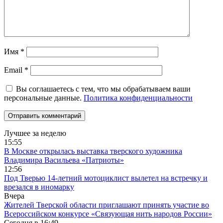
Имя
*
Email
*
Вы соглашаетесь с тем, что мы обрабатываем ваши
персональные данные.
Политика конфиденциальности
Лучшее за неделю
15:55
В Москве открылась выставка тверского художника
Владимира Васильева «Патриоты»
12:56
Под Тверью 14-летний мотоциклист вылетел на встречку и
врезался в иномарку
Вчера
Жителей Тверской области приглашают принять участие во
Все­рос­сий­ско­м конкурсе «Свя­зу­ю­щая нить на­ро­дов Рос­сии»
Сегодня в
16:49