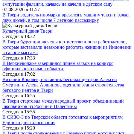
ампутации фаланги, качаясь на качели в детском саду
07-08-2026 в
11:57
В Твери водитель иномарки врезался в машину такси и зажал
двух людей, в том числе 7-летнюю пассажирку
Культурный движ Твери
Сегодня в
18:32
В Твери будут привлечены к ответственности работодатели,
которые заставляли незаконно работать женщин из Индонезии
в салоне массажа
Сегодня в
17:33
В Верхневолжье завершился прием заявок на конкурс
официального гимна области
Сегодня в
17:02
Виталий Королев, наставник беговых центров Алексей
Смертин и Алена Аршинова оценили этапы строительства
бегового центра в Твери
Сегодня в
16:55
В Твери стартовал международный проект, объединивший
школьников из России и Палестины
Сегодня в
15:55
В СИЗО-3 по Тверской области готовятся к мероприятиям
Единого дня голосования
Сегодня в
15:20
В Твери после столкновения с Газелью погиб мотоциклист