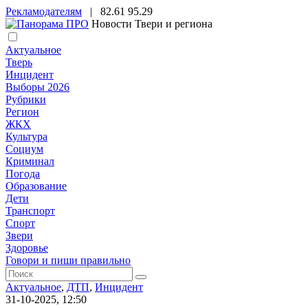
Рекламодателям
|
82.61
95.29
Новости Твери и региона
Актуальное
Тверь
Инцидент
Выборы 2026
Рубрики
Регион
ЖКХ
Культура
Социум
Криминал
Погода
Образование
Дети
Транспорт
Спорт
Звери
Здоровье
Говори и пиши правильно
Актуальное
,
ДТП
,
Инцидент
31-10-2025, 12:50