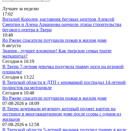
Лучшее за неделю
17:02
Виталий Королев, наставник беговых центров Алексей
Смертин и Алена Аршинова оценили этапы строительства
бегового центра в Твери
10:48
Во Ржеве спасатели потушили пожар в жилом доме
8 августа
Знания - лучшее вложение! Как тверские семьи тратят
маткапитал?
Сегодня в
16:19
В Твери 7-летняя девочка получила травму ноги на игровой
площадке
Сегодня в
13:22
В Тверской области в ДТП с иномаркой пострадал 14-летний
подросток на мотоцикле
Сегодня в
10:48
Во Ржеве спасатели потушили пожар в жилом доме
07-08-2026 в
18:09
В Твери задержали мужчину, который поджег картон на
лестнице в многоквартирном доме после ссоры с одним из
жильцов
07-08-2026 в
12:58
В Тверской области 5-летний мальчик получил травму в виде