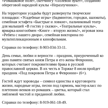
«Ромашковое поле», скетчингу «Полевой букет», созданию
обереговой народной куклы «Неразлучники».
На территории усадьбы будут развернуты творческие
площадки: «Усадебные игры» (бадминтон, городки, шахматы),
семейная эстафета «Быстрые и ловкие», пальчиковый театр
для малышей «В гостях у сказки», «Театральные куклы»,
ярмарка-книгообмен «Книге – вторую жизнь!», игровая зона
«Ребята с нашего двора», семейная викторина по
мультипликационным и кинофильмам.
Справки по телефону: 8-903-034-33-11.
День семьи, любви и верности – праздник, приуроченный ко
дню памяти святых князя Петра и его жены Февронии,
которых считают покровителями брака в русской
православной церкви. В их честь в Торжке 8 июля пройдет
праздник «Под покровом Петра и Февронии» (6+).
Гостей ждут хороводы – символ единства и круговорота
жизни, народные игры, песни под гармонь, мастер-класс по
плетению венков из ромашек – цветка, который стал
эмблемой чистой и преданной любви.
Справки по телефону: 8-919-061-18-49.