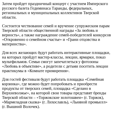
Затем пройдет праздничный концерт с участием Имперского
русского балета Гедиминаса Таранды, федеральных,
региональных и муниципальных коллективов Тверской
области.
Состоится чествование семей и вручение супружеским парам
Тверской области общественной награды «За любовь и
верность», а также награждение семей-победителей конкурсов
«Откровенно о семейном счастье» и «Грани отцовства и
материнства».
Для всех желающих будут работать интерактивные площадки,
на которых пройдут мастер-классы, лекции, ярмарки, показ
мультфильмов. Семьи смогут запечатлеться у фотозоны
«Любовь в объективе», а родители с детьми посетить лекции
практикумы в «Комнате примирения».
Для гостей фестиваля будут работать площадка «Семейная
корзинка», где можно будет попробовать и приобрести
продукты от тверских семей, площадка «Сделано в
Верхневолжье», на которой свои товары представят бренды
Тверской области – «Торжокские золотошвеи» (г. Торжок),
«Мармеладная сказка» (г. Лихославль), «Льняной промысел»
(г. Вышний Волочек).