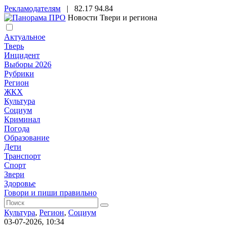
Рекламодателям
|
82.17
94.84
Новости Твери и региона
Актуальное
Тверь
Инцидент
Выборы 2026
Рубрики
Регион
ЖКХ
Культура
Социум
Криминал
Погода
Образование
Дети
Транспорт
Спорт
Звери
Здоровье
Говори и пиши правильно
Культура
,
Регион
,
Социум
03-07-2026, 10:34