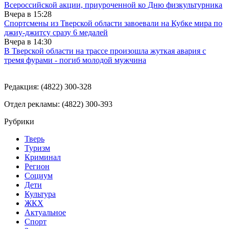
Всероссийской акции, приуроченной ко Дню физкультурника
Вчера в
15:28
Спортсмены из Тверской области завоевали на Кубке мира по
джиу-джитсу сразу 6 медалей
Вчера в
14:30
В Тверской области на трассе произошла жуткая авария с
тремя фурами - погиб молодой мужчина
Редакция: (4822) 300-328
Отдел рекламы: (4822) 300-393
Рубрики
Тверь
Туризм
Криминал
Регион
Социум
Дети
Культура
ЖКХ
Актуальное
Спорт