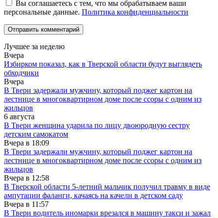
Вы соглашаетесь с тем, что мы обрабатываем ваши
персональные данные.
Политика конфиденциальности
Лучшее за неделю
Вчера
Избирком показал, как в Тверской области будут выглядеть
обходчики
Вчера
В Твери задержали мужчину, который поджег картон на
лестнице в многоквартирном доме после ссоры с одним из
жильцов
6 августа
В Твери женщина ударила по лицу двоюродную сестру
детским самокатом
Вчера в
18:09
В Твери задержали мужчину, который поджег картон на
лестнице в многоквартирном доме после ссоры с одним из
жильцов
Вчера в
12:58
В Тверской области 5-летний мальчик получил травму в виде
ампутации фаланги, качаясь на качели в детском саду
Вчера в
11:57
В Твери водитель иномарки врезался в машину такси и зажал