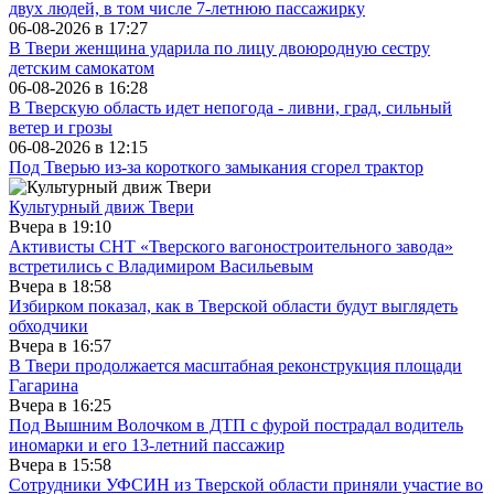
двух людей, в том числе 7-летнюю пассажирку
06-08-2026 в
17:27
В Твери женщина ударила по лицу двоюродную сестру
детским самокатом
06-08-2026 в
16:28
В Тверскую область идет непогода - ливни, град, сильный
ветер и грозы
06-08-2026 в
12:15
Под Тверью из-за короткого замыкания сгорел трактор
Культурный движ Твери
Вчера в
19:10
Активисты СНТ «Тверского вагоностроительного завода»
встретились с Владимиром Васильевым
Вчера в
18:58
Избирком показал, как в Тверской области будут выглядеть
обходчики
Вчера в
16:57
В Твери продолжается масштабная реконструкция площади
Гагарина
Вчера в
16:25
Под Вышним Волочком в ДТП с фурой пострадал водитель
иномарки и его 13-летний пассажир
Вчера в
15:58
Сотрудники УФСИН из Тверской области приняли участие во