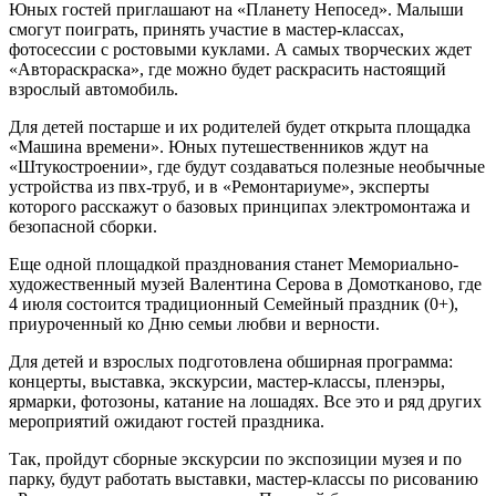
Юных гостей приглашают на «Планету Непосед». Малыши
смогут поиграть, принять участие в мастер-классах,
фотосессии с ростовыми куклами. А самых творческих ждет
«Автораскраска», где можно будет раскрасить настоящий
взрослый автомобиль.
Для детей постарше и их родителей будет открыта площадка
«Машина времени». Юных путешественников ждут на
«Штукостроении», где будут создаваться полезные необычные
устройства из пвх-труб, и в «Ремонтариуме», эксперты
которого расскажут о базовых принципах электромонтажа и
безопасной сборки.
Еще одной площадкой празднования станет Мемориально-
художественный музей Валентина Серова в Домотканово, где
4 июля состоится традиционный Семейный праздник (0+),
приуроченный ко Дню семьи любви и верности.
Для детей и взрослых подготовлена обширная программа:
концерты, выставка, экскурсии, мастер-классы, пленэры,
ярмарки, фотозоны, катание на лошадях. Все это и ряд других
мероприятий ожидают гостей праздника.
Так, пройдут сборные экскурсии по экспозиции музея и по
парку, будут работать выставки, мастер-классы по рисованию