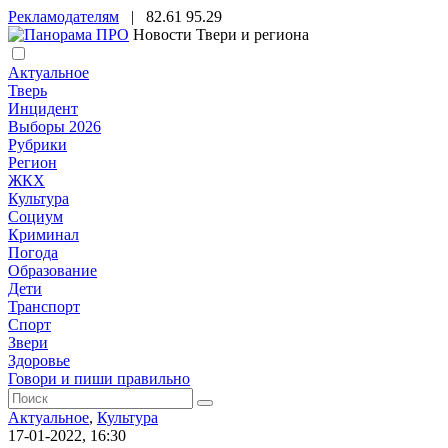
Рекламодателям
|
82.61
95.29
Новости Твери и региона
Актуальное
Тверь
Инцидент
Выборы 2026
Рубрики
Регион
ЖКХ
Культура
Социум
Криминал
Погода
Образование
Дети
Транспорт
Спорт
Звери
Здоровье
Говори и пиши правильно
Актуальное
,
Культура
17-01-2022, 16:30