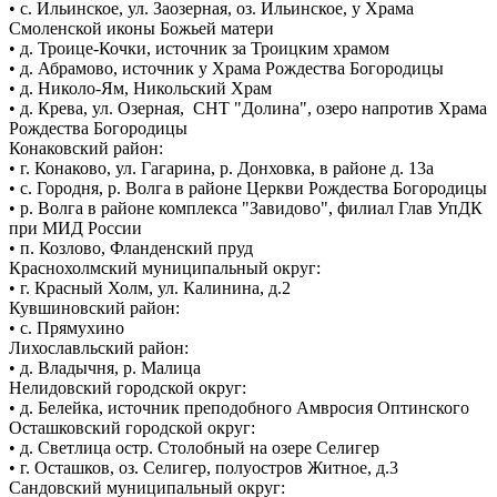
• с. Ильинское, ул. Заозерная, оз. Ильинское, у Храма
Смоленской иконы Божьей матери
• д. Троице-Кочки, источник за Троицким храмом
• д. Абрамово, источник у Храма Рождества Богородицы
• д. Николо-Ям, Никольский Храм
• д. Крева, ул. Озерная, СНТ "Долина", озеро напротив Храма
Рождества Богородицы
Конаковский район:
• г. Конаково, ул. Гагарина, р. Донховка, в районе д. 13а
• с. Городня, р. Волга в районе Церкви Рождества Богородицы
• р. Волга в районе комплекса "Завидово", филиал Глав УпДК
при МИД России
• п. Козлово, Фланденский пруд
Краснохолмский муниципальный округ:
• г. Красный Холм, ул. Калинина, д.2
Кувшиновский район:
• с. Прямухино
Лихославльский район:
• д. Владычня, р. Малица
Нелидовский городской округ:
• д. Белейка, источник преподобного Амвросия Оптинского
Осташковский городской округ:
• д. Светлица остр. Столобный на озере Селигер
• г. Осташков, оз. Селигер, полуостров Житное, д.3
Сандовский муниципальный округ: