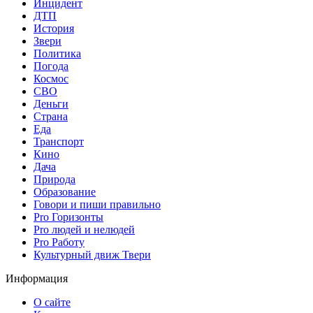
Инцидент
ДТП
История
Звери
Политика
Погода
Космос
СВО
Деньги
Страна
Еда
Транспорт
Кино
Дача
Природа
Образование
Говори и пиши правильно
Pro Горизонты
Pro людей и нелюдей
Pro Работу
Культурный движ Твери
Информация
О сайте