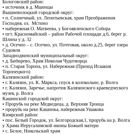
Бологовский район:
• источник в д. Мшенцы
Вышневолоцкий городской округ:
• п. Солнечный, ул. Леонтьевская, храм Преображения
Господня, оз. Мстино
• набережная О. Матвеева, у Богоявленского Собора
• пгт. Красномайский – район Рабочей площади д.6, берег р.
Шлина у д. 32
• д. Осечно – с. Осечно, ул. Почтовая, около д.25, берег озера
Судомля
Западнодвинский муниципальный округ:
• д. Бибирево, Храм Николая Чудотворца
• п. Старая Торопа, ул. Набережная (Приход Исаакия
Торопецкого)
Калязинский район:
• г. Калязин, ул. К. Маркса, спуск в колокольне, р. Волга
• г. Калязин, Заречье, напротив Калязинского краеведческого
музея, р. Волга
Кашинский городской округ:
• Прорубь на реке Медведица, д. Верхняя Троица
• прорубь на реке Кашинка, набережная Ушакова
Кимрский район:
• пос. Белый Городок, ул. Белгородская,1, прорубь на р. Волга
у Храма Иерусалимской иконы Божьей матери
• с. Белое, Никольский храм