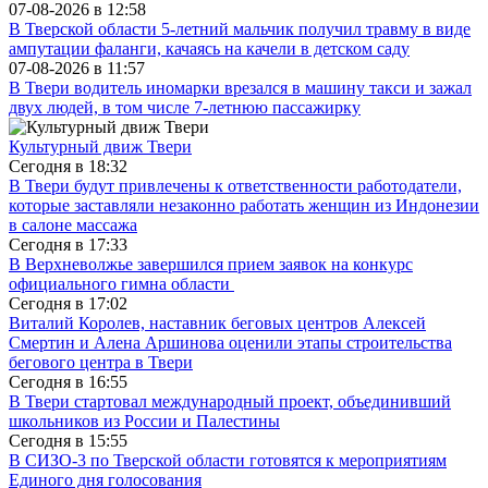
07-08-2026 в
12:58
В Тверской области 5-летний мальчик получил травму в виде
ампутации фаланги, качаясь на качели в детском саду
07-08-2026 в
11:57
В Твери водитель иномарки врезался в машину такси и зажал
двух людей, в том числе 7-летнюю пассажирку
Культурный движ Твери
Сегодня в
18:32
В Твери будут привлечены к ответственности работодатели,
которые заставляли незаконно работать женщин из Индонезии
в салоне массажа
Сегодня в
17:33
В Верхневолжье завершился прием заявок на конкурс
официального гимна области
Сегодня в
17:02
Виталий Королев, наставник беговых центров Алексей
Смертин и Алена Аршинова оценили этапы строительства
бегового центра в Твери
Сегодня в
16:55
В Твери стартовал международный проект, объединивший
школьников из России и Палестины
Сегодня в
15:55
В СИЗО-3 по Тверской области готовятся к мероприятиям
Единого дня голосования