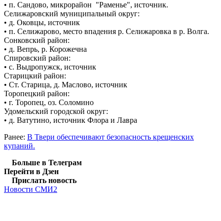
• п. Сандово, микрорайон "Раменье", источник.
Селижаровский муниципальный округ:
• д. Оковцы, источник
• п. Селижарово, место впадения р. Селижаровка в р. Волга.
Сонковский район:
• д. Вепрь, р. Корожечна
Спировский район:
• с. Выдропужск, источник
Старицкий район:
• Ст. Старица, д. Маслово, источник
Торопецкий район:
• г. Торопец, оз. Соломино
Удомельский городской округ:
• д. Ватутино, источник Флора и Лавра
Ранее:
В Твери обеспечивают безопасность крещенских
купаний.
Больше в Телеграм
Перейти в Дзен
Прислать новость
Новости СМИ2