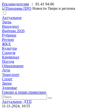
Рекламодателям
|
81.41
94.06
Новости Твери и региона
Актуальное
Тверь
Инцидент
Выборы 2026
Рубрики
Регион
ЖКХ
Культура
Социум
Криминал
Погода
Образование
Дети
Транспорт
Спорт
Звери
Здоровье
Говори и пиши правильно
Актуальное
,
ДТП
11-11-2024, 10:55