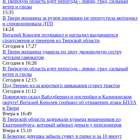
В Тверскую область идет непогода - ливни, град, сильный
ветер и грозы
15:35
В Твери женщина за рулем иномарки не пропустила мотоцикл
и спровоцировала ДТП
14:24
Виталий Королев поздравил и наградил выдающихся
спортсменов и тренеров из Тверской области
Сегодня в
17:27
В Твери женщина ударила по лицу двоюродную сестру
детским самокатом
Сегодня в
16:28
В Тверскую область идет непогода - ливни, град, сильный
ветер и грозы
Сегодня в
12:15
Под Тверью из-за короткого замыкания сгорел трактор
Сегодня в
11:12
Поврежден склад Вайлдберриз и постройки в Калининском
округе! Виталий Королев сообщил об отражении атаки БПЛА
в Твери
Вчера в
16:49
В Тверской области задержали курьера мошенников из
Екатеринбурга, который забирал деньги у пенсионеров
Вчера в
15:10
В Бежецке девушка забыла сумку в парке и за 10 минут