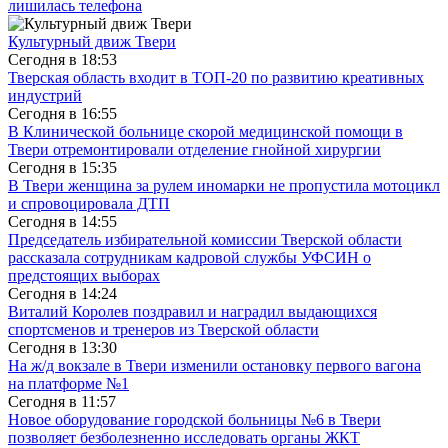
лишилась телефона
Культурный движ Твери
Сегодня в
18:53
Тверская область входит в ТОП-20 по развитию креативных
индустрий
Сегодня в
16:55
В Клинической больнице скорой медицинской помощи в
Твери отремонтировали отделение гнойной хирургии
Сегодня в
15:35
В Твери женщина за рулем иномарки не пропустила мотоцикл
и спровоцировала ДТП
Сегодня в
14:55
Председатель избирательной комиссии Тверской области
рассказала сотрудникам кадровой службы УФСИН о
предстоящих выборах
Сегодня в
14:24
Виталий Королев поздравил и наградил выдающихся
спортсменов и тренеров из Тверской области
Сегодня в
13:30
На ж/д вокзале в Твери изменили остановку первого вагона
на платформе №1
Сегодня в
11:57
Новое оборудование городской больницы №6 в Твери
позволяет безболезненно исследовать органы ЖКТ