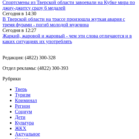
Спортсмены из Тверской области завоевали на Кубке мира по
джиу-джитсу сразу 6 медалей
Сегодня в
14:30
В Тверской области на трассе произошла жуткая авария с
тремя фурами - погиб молодой мужчина
Сегодня в
12:27
Жаркий, жаровой и жаровый - чем эти слова отличаются и в
каких ситуациях их употреблять
Редакция: (4822) 300-328
Отдел рекламы: (4822) 300-393
Рубрики
Тверь
Туризм
Криминал
Регион
Социум
Дети
Культура
ЖКХ
Актуальное