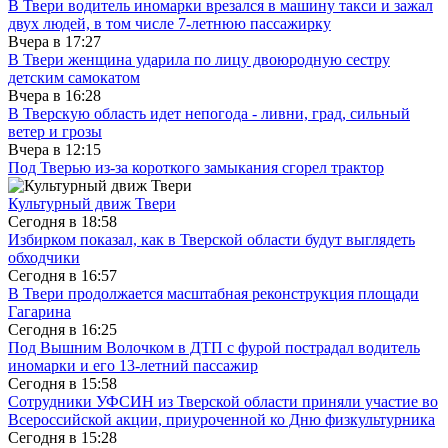
В Твери водитель иномарки врезался в машину такси и зажал
двух людей, в том числе 7-летнюю пассажирку
Вчера в
17:27
В Твери женщина ударила по лицу двоюродную сестру
детским самокатом
Вчера в
16:28
В Тверскую область идет непогода - ливни, град, сильный
ветер и грозы
Вчера в
12:15
Под Тверью из-за короткого замыкания сгорел трактор
Культурный движ Твери
Сегодня в
18:58
Избирком показал, как в Тверской области будут выглядеть
обходчики
Сегодня в
16:57
В Твери продолжается масштабная реконструкция площади
Гагарина
Сегодня в
16:25
Под Вышним Волочком в ДТП с фурой пострадал водитель
иномарки и его 13-летний пассажир
Сегодня в
15:58
Сотрудники УФСИН из Тверской области приняли участие во
Всероссийской акции, приуроченной ко Дню физкультурника
Сегодня в
15:28