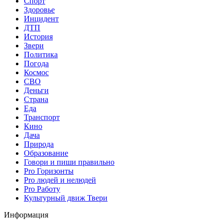
Спорт
Здоровье
Инцидент
ДТП
История
Звери
Политика
Погода
Космос
СВО
Деньги
Страна
Еда
Транспорт
Кино
Дача
Природа
Образование
Говори и пиши правильно
Pro Горизонты
Pro людей и нелюдей
Pro Работу
Культурный движ Твери
Информация