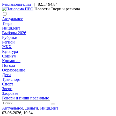
Рекламодателям
|
82.17
94.84
Новости Твери и региона
Актуальное
Тверь
Инцидент
Выборы 2026
Рубрики
Регион
ЖКХ
Культура
Социум
Криминал
Погода
Образование
Дети
Транспорт
Спорт
Звери
Здоровье
Говори и пиши правильно
Актуальное
,
Деньги
,
Инцидент
03-06-2026, 10:34