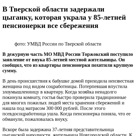
В Тверской области задержали
цыганку, которая украла у 85-летней
пенсионерки все сбережения
фото: УМВД России по Тверской области
В дежурную часть МО МВД России Торжокский поступило
заявление от внука 85-летней местной жительницы. Он
сообщил, что из квартиры пенсионерки похитили крупную
сумму.
В день происшествия к бабушке домой приходила неизвестная
женщина под видом соцработницы. Потерпевшая впустила
злоумышленницу в квартиру. Когда хозяйка ненадолго
покинула комнату, гостья быстро проверила традиционные
для многих пожилых людей места хранения сбережений и
нашла под матрасом 300 000 рублей. После этого
псевдосоцработница ушла. Когда пенсионерка поняла, что ее
обманули, пожаловалась внуку.
Вскоре была задержана 37-летняя представительница
цыганской народности, жительница Новгородской области. К