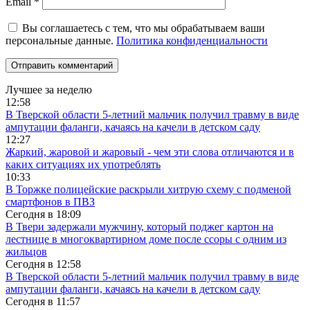
Email
*
Вы соглашаетесь с тем, что мы обрабатываем ваши
персональные данные.
Политика конфиденциальности
Лучшее за неделю
12:58
В Тверской области 5-летний мальчик получил травму в виде
ампутации фаланги, качаясь на качели в детском саду
12:27
Жаркий, жаровой и жаровый - чем эти слова отличаются и в
каких ситуациях их употреблять
10:33
В Торжке полицейские раскрыли хитрую схему с подменой
смартфонов в ПВЗ
Сегодня в
18:09
В Твери задержали мужчину, который поджег картон на
лестнице в многоквартирном доме после ссоры с одним из
жильцов
Сегодня в
12:58
В Тверской области 5-летний мальчик получил травму в виде
ампутации фаланги, качаясь на качели в детском саду
Сегодня в
11:57