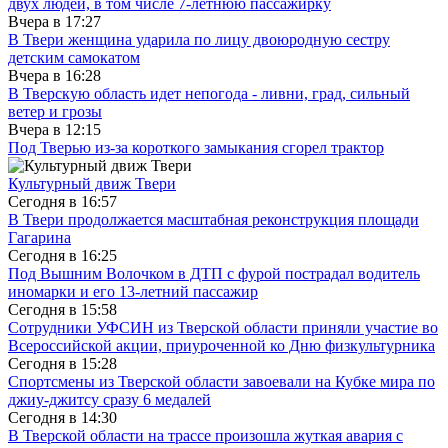
двух людей, в том числе 7-летнюю пассажирку
Вчера в
17:27
В Твери женщина ударила по лицу двоюродную сестру
детским самокатом
Вчера в
16:28
В Тверскую область идет непогода - ливни, град, сильный
ветер и грозы
Вчера в
12:15
Под Тверью из-за короткого замыкания сгорел трактор
Культурный движ Твери
Сегодня в
16:57
В Твери продолжается масштабная реконструкция площади
Гагарина
Сегодня в
16:25
Под Вышним Волочком в ДТП с фурой пострадал водитель
иномарки и его 13-летний пассажир
Сегодня в
15:58
Сотрудники УФСИН из Тверской области приняли участие во
Всероссийской акции, приуроченной ко Дню физкультурника
Сегодня в
15:28
Спортсмены из Тверской области завоевали на Кубке мира по
джиу-джитсу сразу 6 медалей
Сегодня в
14:30
В Тверской области на трассе произошла жуткая авария с