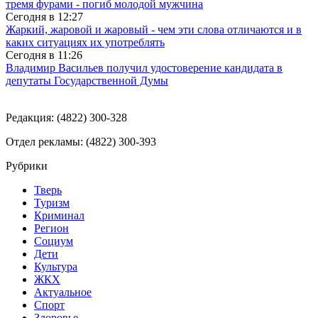
тремя фурами - погиб молодой мужчина
Сегодня в
12:27
Жаркий, жаровой и жаровый - чем эти слова отличаются и в
каких ситуациях их употреблять
Сегодня в
11:26
Владимир Васильев получил удостоверение кандидата в
депутаты Государственной Думы
Редакция: (4822) 300-328
Отдел рекламы: (4822) 300-393
Рубрики
Тверь
Туризм
Криминал
Регион
Социум
Дети
Культура
ЖКХ
Актуальное
Спорт
Здоровье