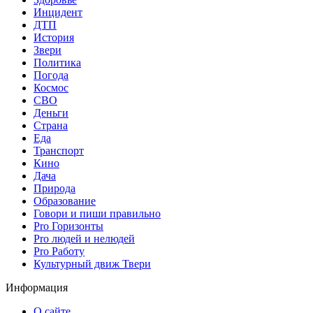
Инцидент
ДТП
История
Звери
Политика
Погода
Космос
СВО
Деньги
Страна
Еда
Транспорт
Кино
Дача
Природа
Образование
Говори и пиши правильно
Pro Горизонты
Pro людей и нелюдей
Pro Работу
Культурный движ Твери
Информация
О сайте