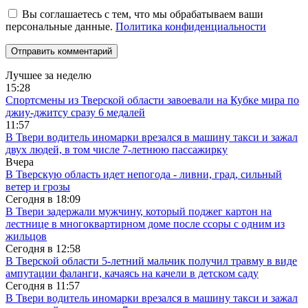
Вы соглашаетесь с тем, что мы обрабатываем ваши
персональные данные.
Политика конфиденциальности
Лучшее за неделю
15:28
Спортсмены из Тверской области завоевали на Кубке мира по
джиу-джитсу сразу 6 медалей
11:57
В Твери водитель иномарки врезался в машину такси и зажал
двух людей, в том числе 7-летнюю пассажирку
Вчера
В Тверскую область идет непогода - ливни, град, сильный
ветер и грозы
Сегодня в
18:09
В Твери задержали мужчину, который поджег картон на
лестнице в многоквартирном доме после ссоры с одним из
жильцов
Сегодня в
12:58
В Тверской области 5-летний мальчик получил травму в виде
ампутации фаланги, качаясь на качели в детском саду
Сегодня в
11:57
В Твери водитель иномарки врезался в машину такси и зажал