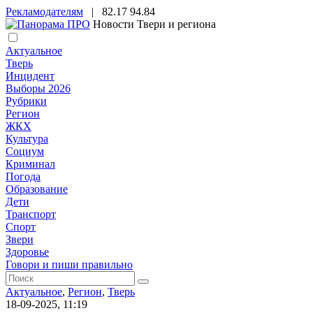
Рекламодателям
|
82.17
94.84
Новости Твери и региона
Актуальное
Тверь
Инцидент
Выборы 2026
Рубрики
Регион
ЖКХ
Культура
Социум
Криминал
Погода
Образование
Дети
Транспорт
Спорт
Звери
Здоровье
Говори и пиши правильно
Актуальное
,
Регион
,
Тверь
18-09-2025, 11:19