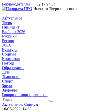
Рекламодателям
|
82.17
94.84
Новости Твери и региона
Актуальное
Тверь
Инцидент
Выборы 2026
Рубрики
Регион
ЖКХ
Культура
Социум
Криминал
Погода
Образование
Дети
Транспорт
Спорт
Звери
Здоровье
Говори и пиши правильно
Актуальное
,
Социум
16-02-2022, 14:08