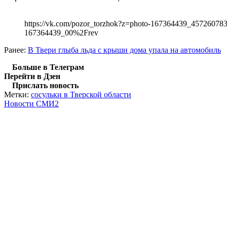
https://vk.com/pozor_torzhok?z=photo-167364439_4572607
167364439_00%2Frev
Ранее:
В Твери глыба льда с крыши дома упала на автомобиль
Больше в Телеграм
Перейти в Дзен
Прислать новость
Метки:
сосульки в Тверской области
Новости СМИ2