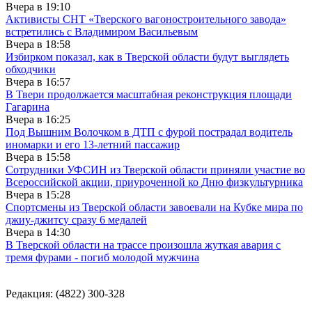
Вчера в
19:10
Активисты СНТ «Тверского вагоностроительного завода»
встретились с Владимиром Васильевым
Вчера в
18:58
Избирком показал, как в Тверской области будут выглядеть
обходчики
Вчера в
16:57
В Твери продолжается масштабная реконструкция площади
Гагарина
Вчера в
16:25
Под Вышним Волочком в ДТП с фурой пострадал водитель
иномарки и его 13-летний пассажир
Вчера в
15:58
Сотрудники УФСИН из Тверской области приняли участие во
Всероссийской акции, приуроченной ко Дню физкультурника
Вчера в
15:28
Спортсмены из Тверской области завоевали на Кубке мира по
джиу-джитсу сразу 6 медалей
Вчера в
14:30
В Тверской области на трассе произошла жуткая авария с
тремя фурами - погиб молодой мужчина
Редакция: (4822) 300-328