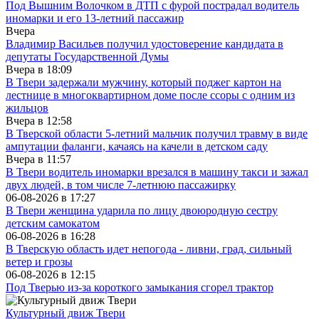
Под Вышним Волочком в ДТП с фурой пострадал водитель
иномарки и его 13-летний пассажир
Вчера
Владимир Васильев получил удостоверение кандидата в
депутаты Государственной Думы
Вчера в
18:09
В Твери задержали мужчину, который поджег картон на
лестнице в многоквартирном доме после ссоры с одним из
жильцов
Вчера в
12:58
В Тверской области 5-летний мальчик получил травму в виде
ампутации фаланги, качаясь на качели в детском саду
Вчера в
11:57
В Твери водитель иномарки врезался в машину такси и зажал
двух людей, в том числе 7-летнюю пассажирку
06-08-2026 в
17:27
В Твери женщина ударила по лицу двоюродную сестру
детским самокатом
06-08-2026 в
16:28
В Тверскую область идет непогода - ливни, град, сильный
ветер и грозы
06-08-2026 в
12:15
Под Тверью из-за короткого замыкания сгорел трактор
Культурный движ Твери