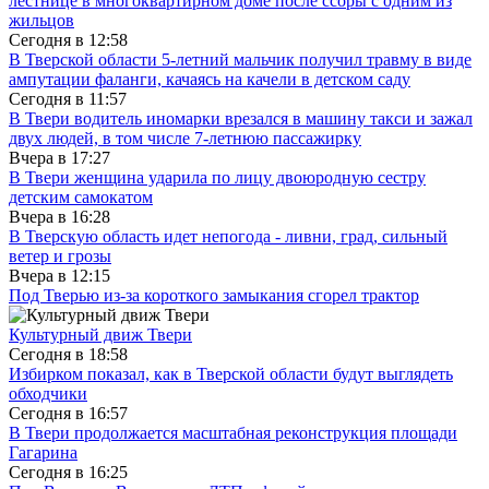
лестнице в многоквартирном доме после ссоры с одним из
жильцов
Сегодня в
12:58
В Тверской области 5-летний мальчик получил травму в виде
ампутации фаланги, качаясь на качели в детском саду
Сегодня в
11:57
В Твери водитель иномарки врезался в машину такси и зажал
двух людей, в том числе 7-летнюю пассажирку
Вчера в
17:27
В Твери женщина ударила по лицу двоюродную сестру
детским самокатом
Вчера в
16:28
В Тверскую область идет непогода - ливни, град, сильный
ветер и грозы
Вчера в
12:15
Под Тверью из-за короткого замыкания сгорел трактор
Культурный движ Твери
Сегодня в
18:58
Избирком показал, как в Тверской области будут выглядеть
обходчики
Сегодня в
16:57
В Твери продолжается масштабная реконструкция площади
Гагарина
Сегодня в
16:25