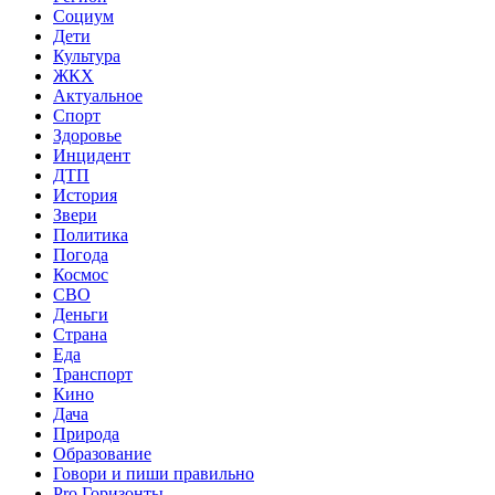
Социум
Дети
Культура
ЖКХ
Актуальное
Спорт
Здоровье
Инцидент
ДТП
История
Звери
Политика
Погода
Космос
СВО
Деньги
Страна
Еда
Транспорт
Кино
Дача
Природа
Образование
Говори и пиши правильно
Pro Горизонты