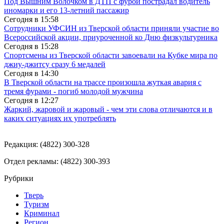
Под Вышним Волочком в ДТП с фурой пострадал водитель
иномарки и его 13-летний пассажир
Сегодня в
15:58
Сотрудники УФСИН из Тверской области приняли участие во
Всероссийской акции, приуроченной ко Дню физкультурника
Сегодня в
15:28
Спортсмены из Тверской области завоевали на Кубке мира по
джиу-джитсу сразу 6 медалей
Сегодня в
14:30
В Тверской области на трассе произошла жуткая авария с
тремя фурами - погиб молодой мужчина
Сегодня в
12:27
Жаркий, жаровой и жаровый - чем эти слова отличаются и в
каких ситуациях их употреблять
Редакция: (4822) 300-328
Отдел рекламы: (4822) 300-393
Рубрики
Тверь
Туризм
Криминал
Регион