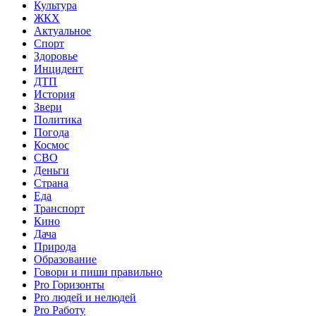
Культура
ЖКХ
Актуальное
Спорт
Здоровье
Инцидент
ДТП
История
Звери
Политика
Погода
Космос
СВО
Деньги
Страна
Еда
Транспорт
Кино
Дача
Природа
Образование
Говори и пиши правильно
Pro Горизонты
Pro людей и нелюдей
Pro Работу