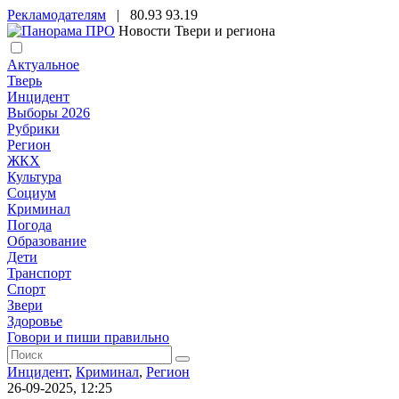
Рекламодателям
|
80.93
93.19
Новости Твери и региона
Актуальное
Тверь
Инцидент
Выборы 2026
Рубрики
Регион
ЖКХ
Культура
Социум
Криминал
Погода
Образование
Дети
Транспорт
Спорт
Звери
Здоровье
Говори и пиши правильно
Инцидент
,
Криминал
,
Регион
26-09-2025, 12:25