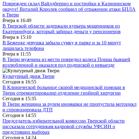
Поврежден склад Вайлдберриз и постройки в Калининском
округе! Виталий Королев сообщил об отражении атаки БПЛА
в Твери
Вчера в
16:49
В Тверской области задержали курьера мошенников из
Екатеринбурга, который забирал деньги у пенсионеров
Вчера в
15:10
В Бежецке девушка забыла сумку в парке и за 10 минут
лишилась телефона
Вчера в
11:55
В Твери мужчина из мести повредил колеса Порша бывшей
возлюбленной и оказался под подпиской о невыезде
Культурный движ Твери
Сегодня в
16:55
В Клинической больнице скорой медицинской помощи в
Твери отремонтировалир отделение гнойной хирургии
Сегодня в
15:35
В Твери женщина за рулем иномарки не пропустила мотоцикл
и спровоцировала ДТП
Сегодня в
14:55
Председатель избирательной комиссии Тверской области
рассказала сотрудникам кадровой службы УФСИН о
предстоящих выборах
Сегодня в
14:24