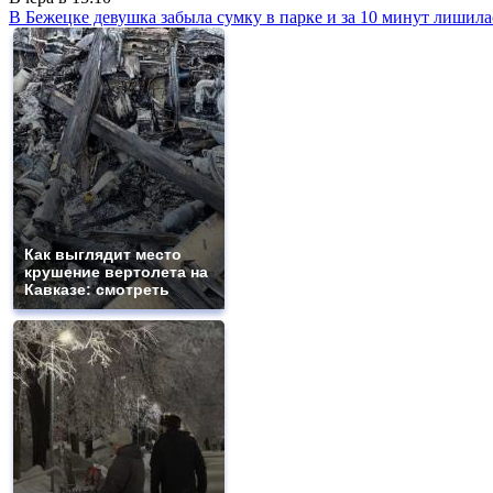
В Бежецке девушка забыла сумку в парке и за 10 минут лишила
Как выглядит место
крушение вертолета на
Кавказе: смотреть