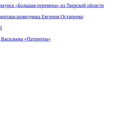
нкурса «Большая перемена» из Тверской области
анитара-разведчика Евгения Остапенко
О
а Васильева «Патриоты»