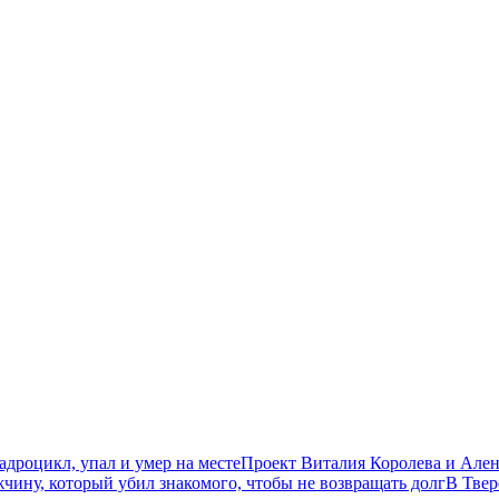
дроцикл, упал и умер на месте
Проект Виталия Королева и Ален
чину, который убил знакомого, чтобы не возвращать долг
В Твер