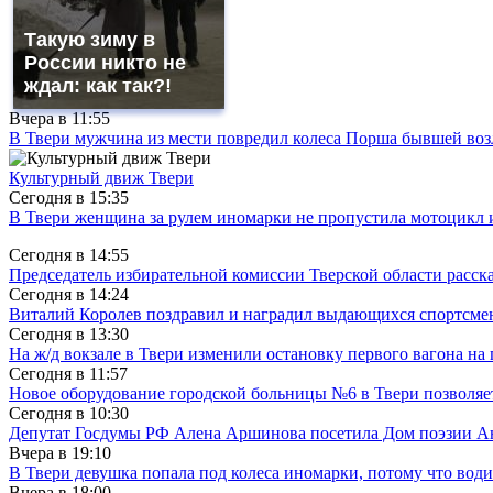
Такую зиму в
России никто не
ждал: как так?!
Вчера в
11:55
В Твери мужчина из мести повредил колеса Порша бывшей воз
Культурный движ Твери
Сегодня в
15:35
В Твери женщина за рулем иномарки не пропустила мотоцикл
Сегодня в
14:55
Председатель избирательной комиссии Тверской области расс
Сегодня в
14:24
Виталий Королев поздравил и наградил выдающихся спортсмен
Сегодня в
13:30
На ж/д вокзале в Твери изменили остановку первого вагона н
Сегодня в
11:57
Новое оборудование городской больницы №6 в Твери позволяе
Сегодня в
10:30
Депутат Госдумы РФ Алена Аршинова посетила Дом поэзии Ан
Вчера в
19:10
В Твери девушка попала под колеса иномарки, потому что води
Вчера в
18:00