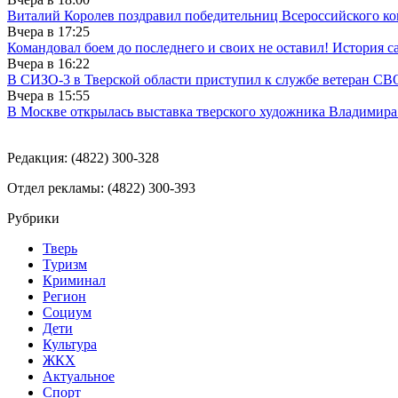
Виталий Королев поздравил победительниц Всероссийского ко
Вчера в
17:25
Командовал боем до последнего и своих не оставил! История с
Вчера в
16:22
В СИЗО-3 в Тверской области приступил к службе ветеран СВ
Вчера в
15:55
В Москве открылась выставка тверского художника Владимир
Редакция: (4822) 300-328
Отдел рекламы: (4822) 300-393
Рубрики
Тверь
Туризм
Криминал
Регион
Социум
Дети
Культура
ЖКХ
Актуальное
Спорт