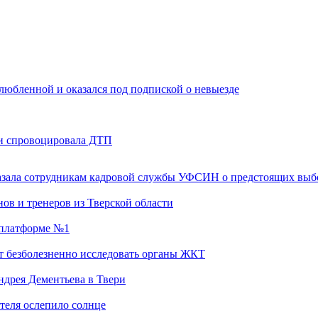
любленной и оказался под подпиской о невыезде
 и спровоцировала ДТП
казала сотрудникам кадровой службы УФСИН о предстоящих выб
ов и тренеров из Тверской области
а платформе №1
т безболезненно исследовать органы ЖКТ
дрея Дементьева в Твери
теля ослепило солнце