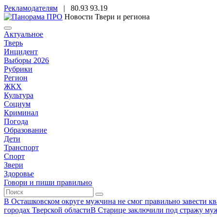
Рекламодателям
|
80.93
93.19
Новости Твери и региона
Актуальное
Тверь
Инцидент
Выборы 2026
Рубрики
Регион
ЖКХ
Культура
Социум
Криминал
Погода
Образование
Дети
Транспорт
Спорт
Звери
Здоровье
Говори и пиши правильно
В Осташковском округе мужчина не смог правильно завести ква
городах Тверской области
В Старице заключили под стражу муж