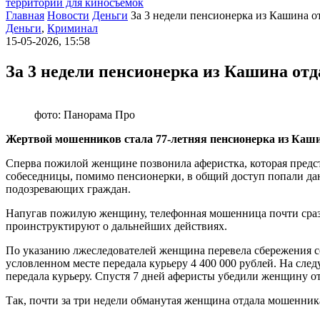
территории для киносъемок
Главная
Новости
Деньги
За 3 недели пенсионерка из Кашина о
Деньги
,
Криминал
15-05-2026, 15:58
За 3 недели пенсионерка из Кашина отд
фото: Панорама Про
Жертвой мошенников стала 77-летняя пенсионерка из Каши
Сперва пожилой женщине позвонила аферистка, которая предс
собеседницы, помимо пенсионерки, в общий доступ попали дан
подозревающих граждан.
Напугав пожилую женщину, телефонная мошенница почти сразу 
проинструктируют о дальнейших действиях.
По указанию лжеследователей женщина перевела сбережения со с
условленном месте передала курьеру 4 400 000 рублей. На след
передала курьеру. Спустя 7 дней аферисты убедили женщину от
Так, почти за три недели обманутая женщина отдала мошенникам