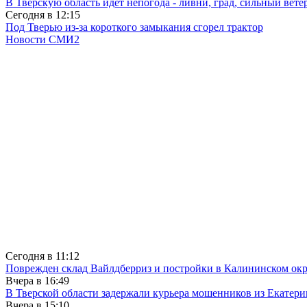
В Тверскую область идет непогода - ливни, град, сильный вете
Сегодня в
12:15
Под Тверью из-за короткого замыкания сгорел трактор
Новости СМИ2
Сегодня в
11:12
Поврежден склад Вайлдберриз и постройки в Калининском окр
Вчера в
16:49
В Тверской области задержали курьера мошенников из Екатери
Вчера в
15:10