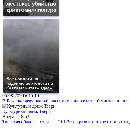
жестокое убийство
криптомиллионера
Все новости по
падению вертолета на
Кавказе: читать здесь
05-08-2026 в
15:10
В Бежецке девушка забыла сумку в парке и за 10 минут лишила
Культурный движ Твери
Вчера в
18:53
Тверская область входит в ТОП-20 по развитию креативных и