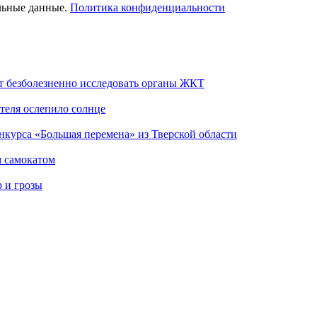
льные данные.
Политика конфиденциальности
т безболезненно исследовать органы ЖКТ
теля ослепило солнце
нкурса «Большая перемена» из Тверской области
м самокатом
р и грозы