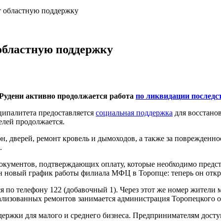
т областную поддержку
областную поддержку
 Рудени активно продолжается работа
по ликвидации послед
ципалитета предоставляется
социальная поддержка
для восстанов
елей продолжается.
он, дверей, ремонт кровель и дымоходов, а также за поврежден
.
окументов, подтверждающих оплату, которые необходимо предс
ён новый график работы филиала МФЦ в Торопце: теперь он откры
по телефону 122 (добавочный 1). Через этот же номер жители м
ализованных ремонтов занимается администрация Торопецкого о
держки для малого и среднего бизнеса. Предпринимателям дост