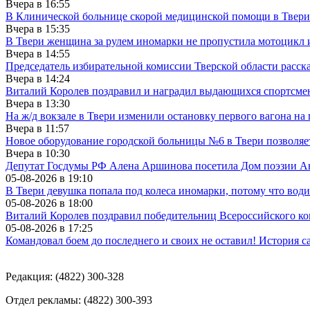
Вчера в
16:55
В Клинической больнице скорой медицинской помощи в Твери
Вчера в
15:35
В Твери женщина за рулем иномарки не пропустила мотоцикл
Вчера в
14:55
Председатель избирательной комиссии Тверской области расс
Вчера в
14:24
Виталий Королев поздравил и наградил выдающихся спортсмен
Вчера в
13:30
На ж/д вокзале в Твери изменили остановку первого вагона н
Вчера в
11:57
Новое оборудование городской больницы №6 в Твери позволяе
Вчера в
10:30
Депутат Госдумы РФ Алена Аршинова посетила Дом поэзии Ан
05-08-2026 в
19:10
В Твери девушка попала под колеса иномарки, потому что води
05-08-2026 в
18:00
Виталий Королев поздравил победительниц Всероссийского ко
05-08-2026 в
17:25
Командовал боем до последнего и своих не оставил! История с
Редакция: (4822) 300-328
Отдел рекламы: (4822) 300-393