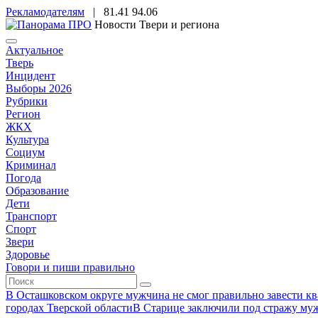
Рекламодателям
|
81.41
94.06
Новости Твери и региона
Актуальное
Тверь
Инцидент
Выборы 2026
Рубрики
Регион
ЖКХ
Культура
Социум
Криминал
Погода
Образование
Дети
Транспорт
Спорт
Звери
Здоровье
Говори и пиши правильно
В Осташковском округе мужчина не смог правильно завести ква
городах Тверской области
В Старице заключили под стражу муж