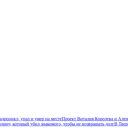
дроцикл, упал и умер на месте
Проект Виталия Королева и Ален
чину, который убил знакомого, чтобы не возвращать долг
В Твер