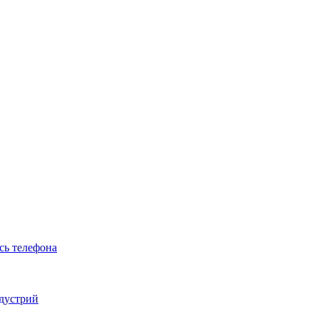
сь телефона
ндустрий