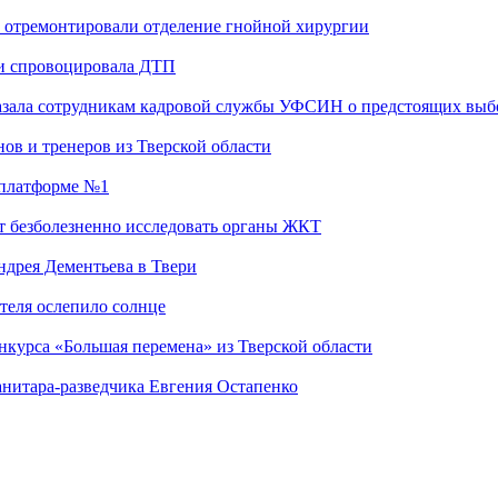
 отремонтировали отделение гнойной хирургии
 и спровоцировала ДТП
казала сотрудникам кадровой службы УФСИН о предстоящих выб
ов и тренеров из Тверской области
а платформе №1
т безболезненно исследовать органы ЖКТ
дрея Дементьева в Твери
теля ослепило солнце
нкурса «Большая перемена» из Тверской области
анитара-разведчика Евгения Остапенко