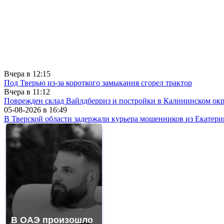
Вчера в
12:15
Под Тверью из-за короткого замыкания сгорел трактор
Вчера в
11:12
Поврежден склад Вайлдберриз и постройки в Калининском окр
05-08-2026 в
16:49
В Тверской области задержали курьера мошенников из Екатери
В ОАЭ произошло