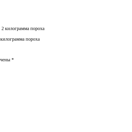
 килограмма пороха
ечены
*