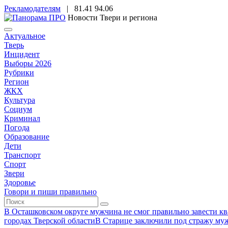
Рекламодателям
|
81.41
94.06
Новости Твери и региона
Актуальное
Тверь
Инцидент
Выборы 2026
Рубрики
Регион
ЖКХ
Культура
Социум
Криминал
Погода
Образование
Дети
Транспорт
Спорт
Звери
Здоровье
Говори и пиши правильно
В Осташковском округе мужчина не смог правильно завести ква
городах Тверской области
В Старице заключили под стражу муж