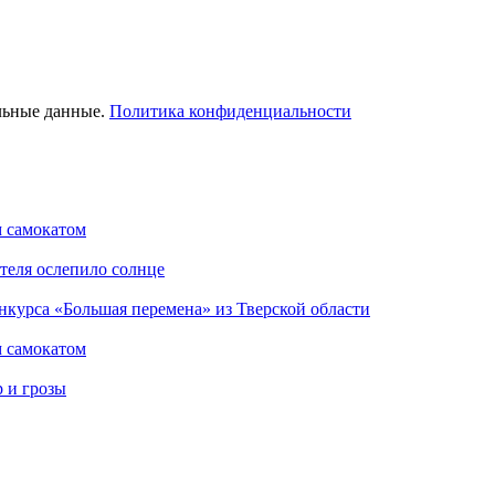
льные данные.
Политика конфиденциальности
м самокатом
теля ослепило солнце
нкурса «Большая перемена» из Тверской области
м самокатом
р и грозы