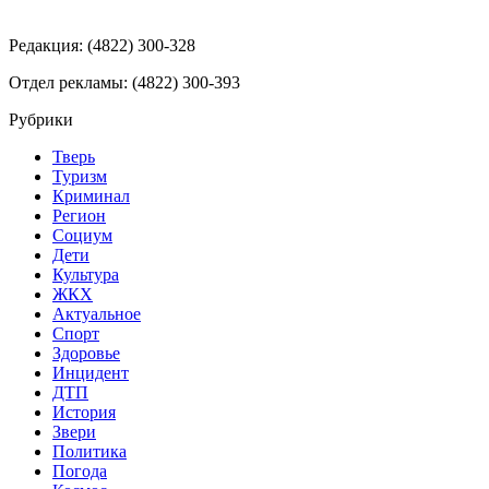
Редакция: (4822) 300-328
Отдел рекламы: (4822) 300-393
Рубрики
Тверь
Туризм
Криминал
Регион
Социум
Дети
Культура
ЖКХ
Актуальное
Спорт
Здоровье
Инцидент
ДТП
История
Звери
Политика
Погода