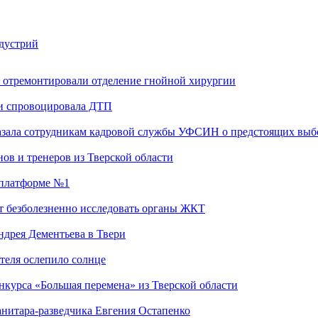
ндустрий
 отремонтировали отделение гнойной хирургии
 и спровоцировала ДТП
казала сотрудникам кадровой службы УФСИН о предстоящих выб
ов и тренеров из Тверской области
а платформе №1
т безболезненно исследовать органы ЖКТ
дрея Дементьева в Твери
теля ослепило солнце
нкурса «Большая перемена» из Тверской области
анитара-разведчика Евгения Остапенко