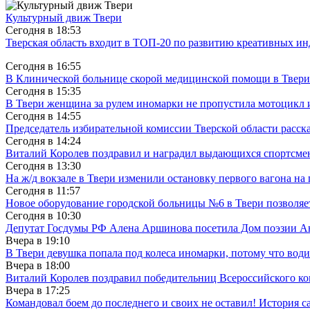
Культурный движ Твери
Сегодня в
18:53
Тверская область входит в ТОП-20 по развитию креативных и
Сегодня в
16:55
В Клинической больнице скорой медицинской помощи в Твери
Сегодня в
15:35
В Твери женщина за рулем иномарки не пропустила мотоцикл
Сегодня в
14:55
Председатель избирательной комиссии Тверской области расс
Сегодня в
14:24
Виталий Королев поздравил и наградил выдающихся спортсмен
Сегодня в
13:30
На ж/д вокзале в Твери изменили остановку первого вагона н
Сегодня в
11:57
Новое оборудование городской больницы №6 в Твери позволяе
Сегодня в
10:30
Депутат Госдумы РФ Алена Аршинова посетила Дом поэзии Ан
Вчера в
19:10
В Твери девушка попала под колеса иномарки, потому что води
Вчера в
18:00
Виталий Королев поздравил победительниц Всероссийского ко
Вчера в
17:25
Командовал боем до последнего и своих не оставил! История с