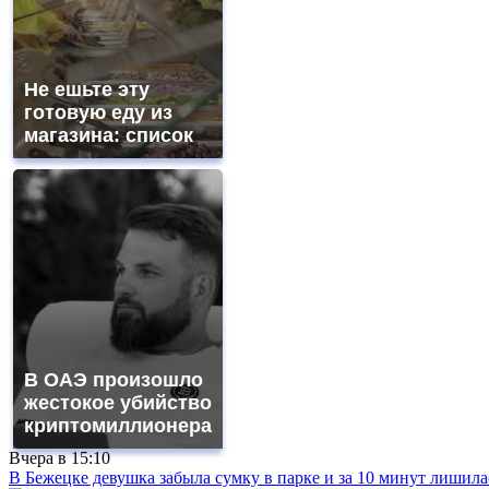
Не ешьте эту
готовую еду из
магазина: список
В ОАЭ произошло
жестокое убийство
криптомиллионера
Вчера в
15:10
В Бежецке девушка забыла сумку в парке и за 10 минут лишила