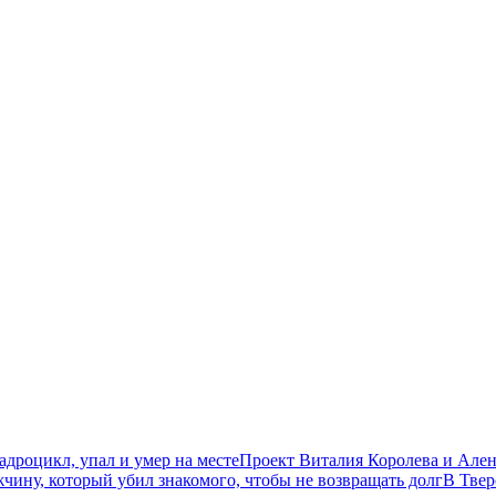
дроцикл, упал и умер на месте
Проект Виталия Королева и Ален
чину, который убил знакомого, чтобы не возвращать долг
В Твер