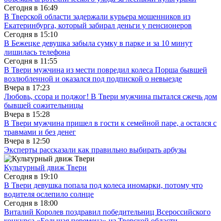
Сегодня в
16:49
В Тверской области задержали курьера мошенников из
Екатеринбурга, который забирал деньги у пенсионеров
Сегодня в
15:10
В Бежецке девушка забыла сумку в парке и за 10 минут
лишилась телефона
Сегодня в
11:55
В Твери мужчина из мести повредил колеса Порша бывшей
возлюбленной и оказался под подпиской о невыезде
Вчера в
17:23
Любовь, ссора и поджог! В Твери мужчина пытался сжечь дом
бывшей сожительницы
Вчера в
15:28
В Твери мужчина пришел в гости к семейной паре, а остался с
травмами и без денег
Вчера в
12:50
Эксперты рассказали как правильно выбирать арбузы
Культурный движ Твери
Сегодня в
19:10
В Твери девушка попала под колеса иномарки, потому что
водителя ослепило солнце
Сегодня в
18:00
Виталий Королев поздравил победительниц Всероссийского
конкурса «Большая перемена» из Тверской области