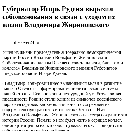
Губернатор Игорь Руденя выразил
соболезнования в связи с уходом из
жизни Владимира Жириновского
discover24.ru
Ушел из жизни председатель Либерально-демократической
партии России Владимир Вольфович Жириновский.
Соболезнования членам Высшего совета партии, близким и
коллегам Владимира Жириновского выразил Губернатор
Тверской области Игорь Руденя.
«Владимир Вольфович внес выдающийся вклад в развитие
нашего Отечества, формирование политической системы
нашей страны. Его энергия и незаурядный ум, безусловная
преданность Родине стали одним из символов российского
парламентаризма, вдохновляли многих сограждан на
содержательную работу в интересах Отчизны. Имя
Владимира Вольфовича Жириновского навсегда сохранится в
истории России. Память о нем будет жить в сердцах коллег,
однопартийцев, всех, кто знал и уважал его», – говорится в
соболезновании от Игоря Рудени.