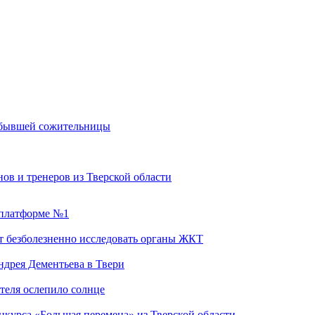
м бывшей сожительницы
ов и тренеров из Тверской области
а платформе №1
т безболезненно исследовать органы ЖКТ
дрея Дементьева в Твери
теля ослепило солнце
нкурса «Большая перемена» из Тверской области