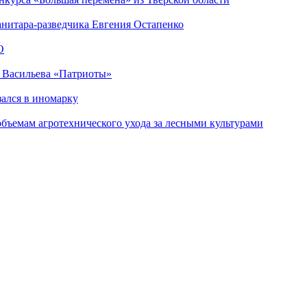
анитара-разведчика Евгения Остапенко
О
а Васильева «Патриоты»
зался в иномарку
объемам агротехнического ухода за лесными культурами