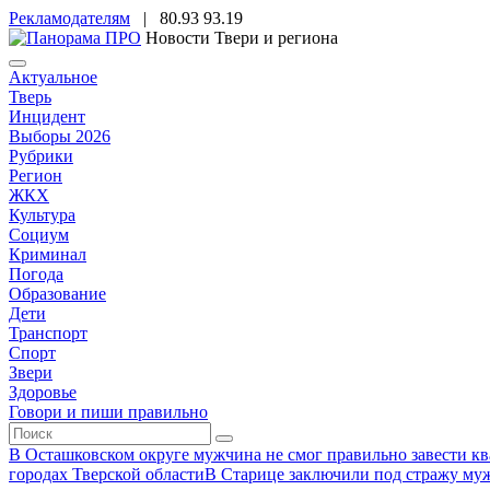
Рекламодателям
|
80.93
93.19
Новости Твери и региона
Актуальное
Тверь
Инцидент
Выборы 2026
Рубрики
Регион
ЖКХ
Культура
Социум
Криминал
Погода
Образование
Дети
Транспорт
Спорт
Звери
Здоровье
Говори и пиши правильно
В Осташковском округе мужчина не смог правильно завести ква
городах Тверской области
В Старице заключили под стражу муж