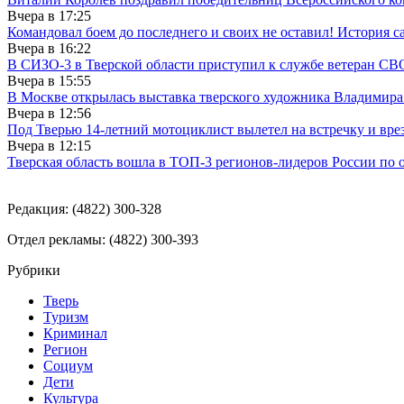
Вчера в
17:25
Командовал боем до последнего и своих не оставил! История с
Вчера в
16:22
В СИЗО-3 в Тверской области приступил к службе ветеран СВ
Вчера в
15:55
В Москве открылась выставка тверского художника Владимир
Вчера в
12:56
Под Тверью 14-летний мотоциклист вылетел на встречку и вре
Вчера в
12:15
Тверская область вошла в ТОП-3 регионов-лидеров России по 
Редакция: (4822) 300-328
Отдел рекламы: (4822) 300-393
Рубрики
Тверь
Туризм
Криминал
Регион
Социум
Дети
Культура