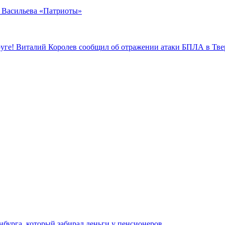
а Васильева «Патриоты»
уге! Виталий Королев сообщил об отражении атаки БПЛА в Тве
нбурга, который забирал деньги у пенсионеров