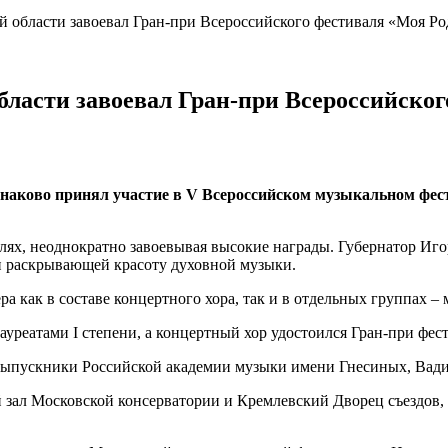
й области завоевал Гран-при Всероссийского фестиваля «Моя Ро
бласти завоевал Гран-при Всероссийског
аково принял участие в V Всероссийском музыкальном фест
лях, неоднократно завоевывая высокие награды. Губернатор Игор
 раскрывающей красоту духовной музыки.
а как в составе концертного хора, так и в отдельных группах –
уреатами I степени, а концертный хор удостоился Гран-при фест
выпускники Российской академии музыки имени Гнесиных, Вади
 зал Московской консерватории и Кремлевский Дворец съездов,