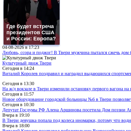
Где будет встреча
президентов США
и России: Европа?
04-08-2026 в
17:23
Любовь, ссора и поджог! В Твери мужчина пытался сжечь до
Культурный движ Твери
Сегодня в
14:24
Виталий Королев поздравил и наградил выдающихся спортсмен
Сегодня в
13:30
На ж/д вокзале в Твери изменили остановку первого вагона н
Сегодня в
11:57
Новое оборудование городской больницы №6 в Твери позволяе
Сегодня в
10:30
Депутат Госдумы РФ Алена Аршинова посетила Дом поэзии Ан
Вчера в
19:10
В Твери девушка попала под колеса иномарки, потому что води
Вчера в
18:00
Виталий Королев поздравил победительниц Всероссийского ко