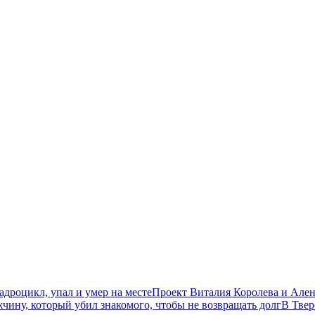
дроцикл, упал и умер на месте
Проект Виталия Королева и Ален
чину, который убил знакомого, чтобы не возвращать долг
В Твер