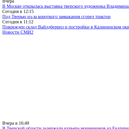
Вчера
В Москве открылась выставка тверского художника Владимир
Сегодня в
12:15
Под Тверью из-за короткого замыкания сгорел трактор
Сегодня в
11:12
Поврежден склад Вайлдберриз и постройки в Калининском окр
Новости СМИ2
Вчера в
16:49
В Тверской области задержали курьера мошенников из Екатери