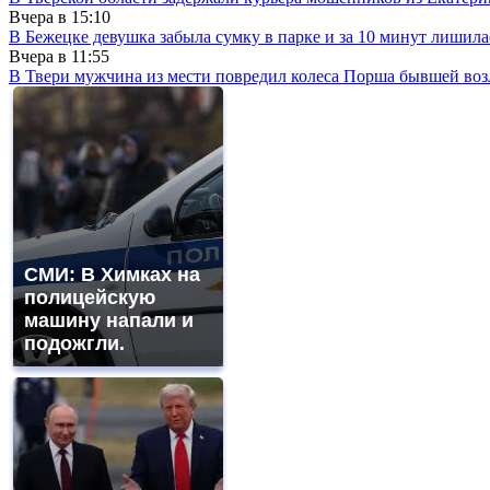
Вчера в
15:10
В Бежецке девушка забыла сумку в парке и за 10 минут лишила
Вчера в
11:55
В Твери мужчина из мести повредил колеса Порша бывшей воз
СМИ: В Химках на
полицейскую
машину напали и
подожгли.