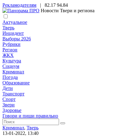
Рекламодателям
|
82.17
94.84
Новости Твери и региона
Актуальное
Тверь
Инцидент
Выборы 2026
Рубрики
Регион
ЖКХ
Культура
Социум
Криминал
Погода
Образование
Дети
Транспорт
Спорт
Звери
Здоровье
Говори и пиши правильно
Криминал
,
Тверь
13-01-2022, 13:40