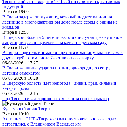
Тверская область входит в ТОП-20 по развитию креативных
индустрий
Вчера в
18:09
В Твери задержали мужчину, который поджег картон на
лестнице в многоквартирном доме после ссоры с одним из
жильцов
Вчера в
12:58
В Тверской области 5-летний мальчик получил травму в виде
ампутации фаланги, качаясь на качели в детском саду
Вчера в
11:57
В Твери водитель иномарки врезался в машину такси и зажал
двух людей, в том числе 7-летнюю пассажирку
06-08-2026 в
17:27
В Твери женщина ударила по лицу двоюродную сестру
детским самокатом
06-08-2026 в
16:28
В Тверскую область идет непогода - ливни, град, сильный
ветер и грозы
06-08-2026 в
12:15
Под Тверью из-за короткого замыкания сгорел трактор
Культурный движ Твери
Вчера в
19:10
Активисты СНТ «Тверского вагоностроительного завода»
встретились с Владимиром Васильевым