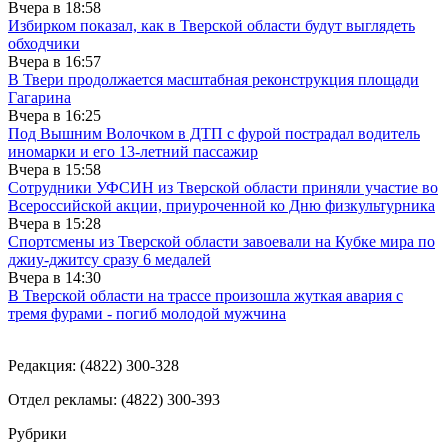
Вчера в
18:58
Избирком показал, как в Тверской области будут выглядеть
обходчики
Вчера в
16:57
В Твери продолжается масштабная реконструкция площади
Гагарина
Вчера в
16:25
Под Вышним Волочком в ДТП с фурой пострадал водитель
иномарки и его 13-летний пассажир
Вчера в
15:58
Сотрудники УФСИН из Тверской области приняли участие во
Всероссийской акции, приуроченной ко Дню физкультурника
Вчера в
15:28
Спортсмены из Тверской области завоевали на Кубке мира по
джиу-джитсу сразу 6 медалей
Вчера в
14:30
В Тверской области на трассе произошла жуткая авария с
тремя фурами - погиб молодой мужчина
Редакция: (4822) 300-328
Отдел рекламы: (4822) 300-393
Рубрики