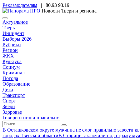
Рекламодателям
|
80.93
93.19
Новости Твери и региона
Актуальное
Тверь
Инцидент
Выборы 2026
Рубрики
Регион
ЖКХ
Культура
Социум
Криминал
Погода
Образование
Дети
Транспорт
Спорт
Звери
Здоровье
Говори и пиши правильно
В Осташковском округе мужчина не смог правильно завести ква
городах Тверской области
В Старице заключили под стражу муж