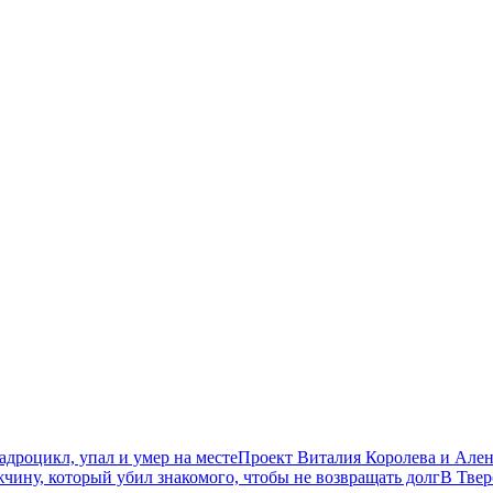
дроцикл, упал и умер на месте
Проект Виталия Королева и Ален
чину, который убил знакомого, чтобы не возвращать долг
В Твер