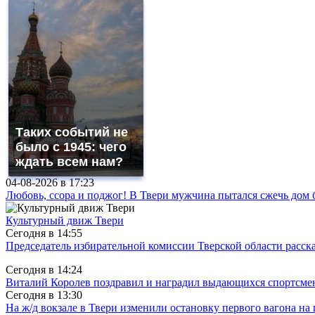
Таких событий не
было с 1945: чего
ждать всем нам?
04-08-2026 в
17:23
Любовь, ссора и поджог! В Твери мужчина пытался сжечь до
Культурный движ Твери
Сегодня в
14:55
Председатель избирательной комиссии Тверской области расс
Сегодня в
14:24
Виталий Королев поздравил и наградил выдающихся спортсмен
Сегодня в
13:30
На ж/д вокзале в Твери изменили остановку первого вагона н