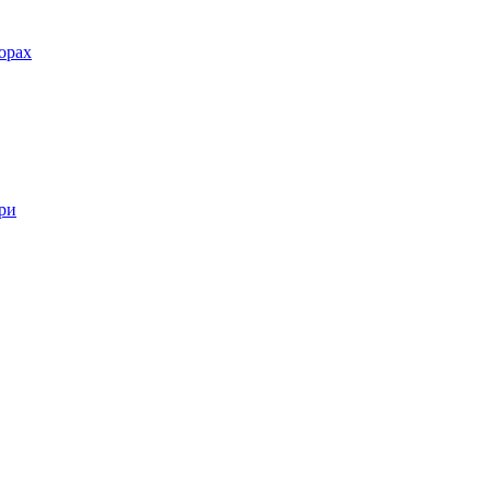
орах
ри