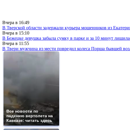
Вчера в
16:49
В Тверской области задержали курьера мошенников из Екатери
Вчера в
15:10
В Бежецке девушка забыла сумку в парке и за 10 минут лишила
Вчера в
11:55
В Твери мужчина из мести повредил колеса Порша бывшей воз
Все новости по
падению вертолета на
Кавказе: читать здесь