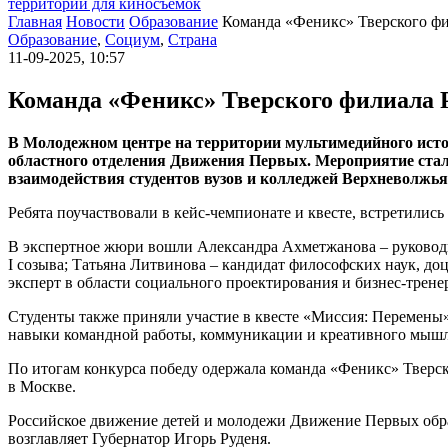
территории для киносъемок
Главная
Новости
Образование
Команда «Феникс» Тверского ф
Образование
,
Социум
,
Страна
11-09-2025, 10:57
Команда «Феникс» Тверского филиала 
В Молодежном центре на территории мультимедийного исто
областного отделения Движения Первых. Мероприятие стал
взаимодействия студентов вузов и колледжей Верхневолжья
Ребята поучаствовали в кейс-чемпионате и квесте, встретилис
В экспертное жюри вошли Александра Ахметжанова – руководи
I созыва; Татьяна Литвинова – кандидат философских наук, д
эксперт в области социального проектирования и бизнес-трене
Студенты также приняли участие в квесте «Миссия: Перемены
навыки командной работы, коммуникации и креативного мышл
По итогам конкурса победу одержала команда «Феникс» Тверс
в Москве.
Российское движение детей и молодежи Движение Первых обр
возглавляет Губернатор Игорь Руденя.