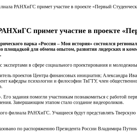
илиала РАНХиГС примет участие в проекте «Первый Студенчес
РАНХиГС примет участие в проекте «Пе
рического парка «Россия – Моя история» состоялся региона
о площадкой для обмена опытом, развития лидерских и ком
.
ь с экспертами в сфере социального проектирования и молодежн
тель проектов Центра финансовых инициатив; Александра Иван
оцент кафедры психологии и философии ТвГТУ, член общественно
р.
». Его задания помогли участникам познакомиться с работой пе
ения. Завершающим этапом стало создание видеороликов.
кого филиала РАНХиГС. Учащиеся будут представлять Тверскую 
азовано по распоряжению Президента России Владимира Путина