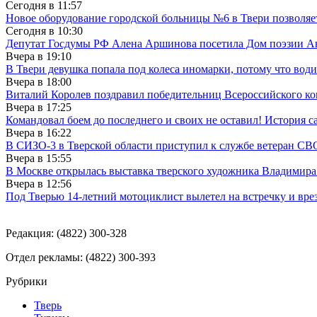
Сегодня в
11:57
Новое оборудование городской больницы №6 в Твери позволяе
Сегодня в
10:30
Депутат Госдумы РФ Алена Аршинова посетила Дом поэзии Ан
Вчера в
19:10
В Твери девушка попала под колеса иномарки, потому что води
Вчера в
18:00
Виталий Королев поздравил победительниц Всероссийского ко
Вчера в
17:25
Командовал боем до последнего и своих не оставил! История с
Вчера в
16:22
В СИЗО-3 в Тверской области приступил к службе ветеран СВ
Вчера в
15:55
В Москве открылась выставка тверского художника Владимир
Вчера в
12:56
Под Тверью 14-летний мотоциклист вылетел на встречку и вре
Редакция: (4822) 300-328
Отдел рекламы: (4822) 300-393
Рубрики
Тверь