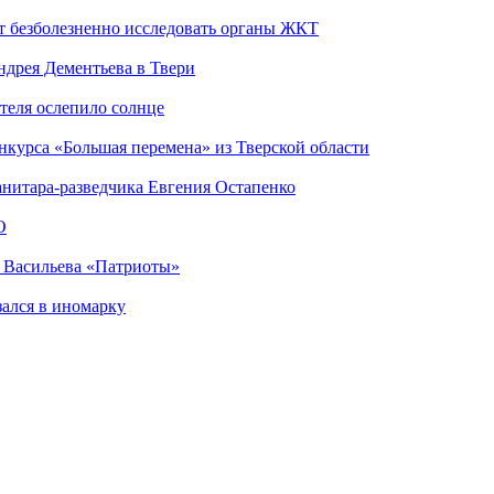
т безболезненно исследовать органы ЖКТ
дрея Дементьева в Твери
теля ослепило солнце
нкурса «Большая перемена» из Тверской области
анитара-разведчика Евгения Остапенко
О
а Васильева «Патриоты»
зался в иномарку